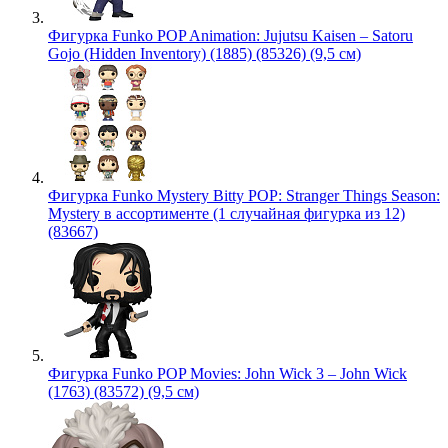
Фигурка Funko POP Animation: Jujutsu Kaisen – Satoru
Gojo (Hidden Inventory) (1885) (85326) (9,5 см)
Фигурка Funko Mystery Bitty POP: Stranger Things Season:
Mystery в ассортименте (1 случайная фигурка из 12)
(83667)
Фигурка Funko POP Movies: John Wick 3 – John Wick
(1763) (83572) (9,5 см)