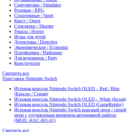
Симуляторы / Simulator
Ролевые / RPG
Спортивные / Sport
Квест / Quest
Стрелялки / Shooter
Ужасы / Horror
Игры для детей
Детективы / Detective
Экономические / Economic
Платформер / Platformer
Для вечеринок / Party
Конструктор
Смотреть все
Приставки Nintendo Switch
Игровая консоль Nintendo Switch OLED – Red / Blue
(Красно / Синяя)
Игровая консоль Nintendo Switch OLED – White (Белая)
Игровая консоль Nintendo Switch OLED (GameReplay)
Игровая консоль Nintendo Switch красный неон / синий
неон с улучшенным временем автономной работы
(MOD. HAC-001-01)
Смотреть все