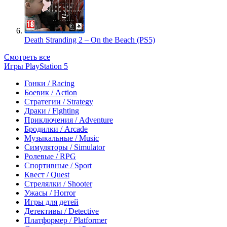
Death Stranding 2 – On the Beach (PS5)
Смотреть все
Игры PlayStation 5
Гонки / Racing
Боевик / Action
Стратегии / Strategy
Драки / Fighting
Приключения / Adventure
Бродилки / Arcade
Музыкальные / Music
Симуляторы / Simulator
Ролевые / RPG
Спортивные / Sport
Квест / Quest
Стрелялки / Shooter
Ужасы / Horror
Игры для детей
Детективы / Detective
Платформер / Platformer