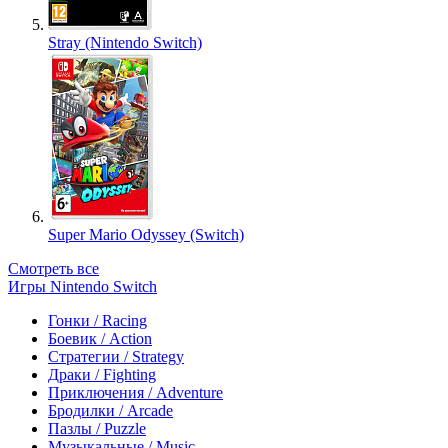
Stray (Nintendo Switch)
Super Mario Odyssey (Switch)
Смотреть все
Игры Nintendo Switch
Гонки / Racing
Боевик / Action
Стратегии / Strategy
Драки / Fighting
Приключения / Adventure
Бродилки / Arcade
Пазлы / Puzzle
Музыкальные / Music