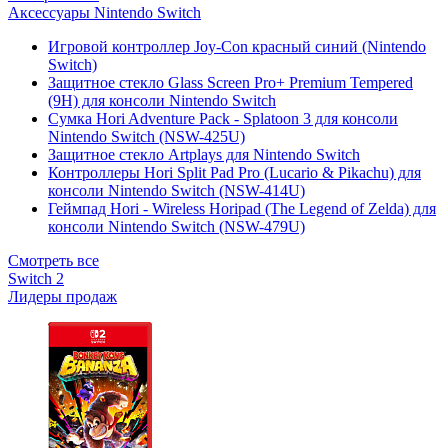
Аксессуары Nintendo Switch
Игровой контроллер Joy-Con красный синий (Nintendo
Switch)
Защитное стекло Glass Screen Pro+ Premium Tempered
(9H) для консоли Nintendo Switch
Сумка Hori Adventure Pack - Splatoon 3 для консоли
Nintendo Switch (NSW-425U)
Защитное стекло Artplays для Nintendo Switch
Контроллеры Hori Split Pad Pro (Lucario & Pikachu) для
консоли Nintendo Switch (NSW-414U)
Геймпад Hori - Wireless Horipad (The Legend of Zelda) для
консоли Nintendo Switch (NSW-479U)
Смотреть все
Switch 2
Лидеры продаж