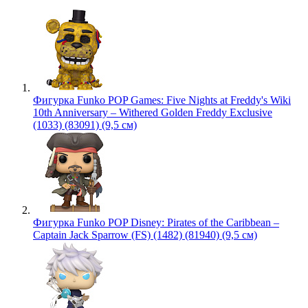
Фигурка Funko POP Games: Five Nights at Freddy's Wiki
10th Anniversary – Withered Golden Freddy Exclusive
(1033) (83091) (9,5 см)
Фигурка Funko POP Disney: Pirates of the Caribbean –
Captain Jack Sparrow (FS) (1482) (81940) (9,5 см)