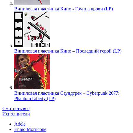
Виниловая пластинка Кино - Группа крови (LP)
Виниловая пластинка Кино – Последний герой (LP)
Виниловая пластинка Саундтрек – Cyberpunk 2077:
Phantom Liberty (LP)
Смотреть все
Исполнители
Adele
Ennio Morricone