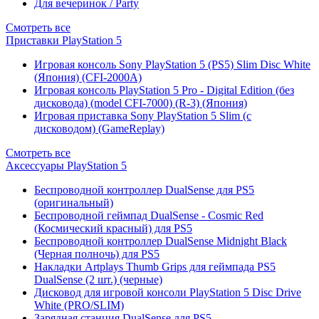
Для вечеринок / Party
Смотреть все
Приставки PlayStation 5
Игровая консоль Sony PlayStation 5 (PS5) Slim Disc White
(Япония) (CFI-2000A)
Игровая консоль PlayStation 5 Pro - Digital Edition (без
дисковода) (model CFI-7000) (R-3) (Япония)
Игровая приставка Sony PlayStation 5 Slim (с
дисководом) (GameReplay)
Смотреть все
Аксессуары PlayStation 5
Беспроводной контроллер DualSense для PS5
(оригинальный)
Беспроводной геймпад DualSense - Cosmic Red
(Космический красный) для PS5
Беспроводной контроллер DualSense Midnight Black
(Черная полночь) для PS5
Накладки Artplays Thumb Grips для геймпада PS5
DualSense (2 шт.) (черные)
Дисковод для игровой консоли PlayStation 5 Disc Drive
White (PRO/SLIM)
Зарядная станция DualSense для PS5