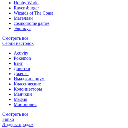
Hobby World
Ravensburger
Wizards of The Coast
Магеллан
сosmodrome games
Эврикус
Смотреть все
Серии настолок
Activity
Pokemon
Бэнг
Данетки
Дженга
Имаджинариум
Классические
Колонизаторы
Манчкин
Мафия
Монополия
Смотреть все
Funko
Лидеры продаж