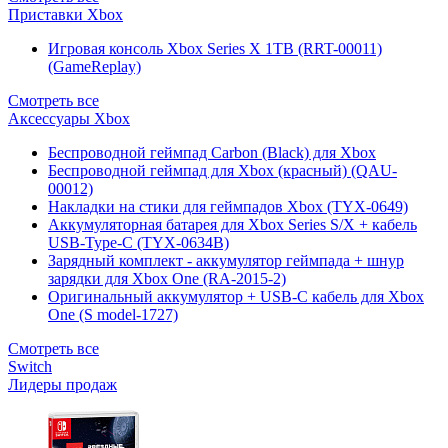
Приставки Xbox
Игровая консоль Xbox Series X 1TB (RRT-00011)
(GameReplay)
Смотреть все
Аксессуары Xbox
Беспроводной геймпад Carbon (Black) для Xbox
Беспроводной геймпад для Xbox (красный) (QAU-
00012)
Накладки на стики для геймпадов Xbox (TYX-0649)
Аккумуляторная батарея для Xbox Series S/X + кабель
USB-Type-C (TYX-0634B)
Зарядный комплект - аккумулятор геймпада + шнур
зарядки для Xbox One (RA-2015-2)
Оригинальный аккумулятор + USB-C кабель для Xbox
One (S model-1727)
Смотреть все
Switch
Лидеры продаж