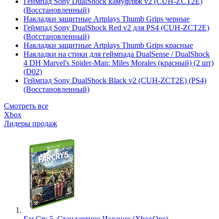
Геймпад Sony DualShock камуфляж v2 (CUH-ZCT2E)
(Восстановленный)
Накладки защитные Artplays Thumb Grips черные
Геймпад Sony DualShock Red v2 для PS4 (CUH-ZCT2E)
(Восстановленный)
Накладки защитные Artplays Thumb Grips красные
Накладки на стики для геймпада DualSense / DualShock
4 DH Marvel's Spider-Man: Miles Morales (красный) (2 шт)
(D02)
Геймпад Sony DualShock Black v2 (CUH-ZCT2E) (PS4)
(Восстановленный)
Смотреть все
Xbox
Лидеры продаж
Far Cry 5. Стандартное Издание (XboxOne)