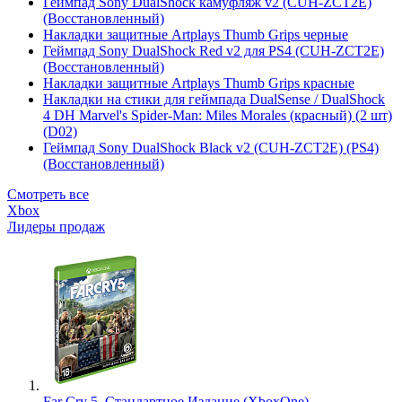
Геймпад Sony DualShock камуфляж v2 (CUH-ZCT2E)
(Восстановленный)
Накладки защитные Artplays Thumb Grips черные
Геймпад Sony DualShock Red v2 для PS4 (CUH-ZCT2E)
(Восстановленный)
Накладки защитные Artplays Thumb Grips красные
Накладки на стики для геймпада DualSense / DualShock
4 DH Marvel's Spider-Man: Miles Morales (красный) (2 шт)
(D02)
Геймпад Sony DualShock Black v2 (CUH-ZCT2E) (PS4)
(Восстановленный)
Смотреть все
Xbox
Лидеры продаж
Far Cry 5. Стандартное Издание (XboxOne)