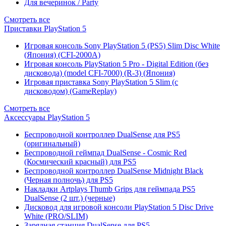
Для вечеринок / Party
Смотреть все
Приставки PlayStation 5
Игровая консоль Sony PlayStation 5 (PS5) Slim Disc White
(Япония) (CFI-2000A)
Игровая консоль PlayStation 5 Pro - Digital Edition (без
дисковода) (model CFI-7000) (R-3) (Япония)
Игровая приставка Sony PlayStation 5 Slim (с
дисководом) (GameReplay)
Смотреть все
Аксессуары PlayStation 5
Беспроводной контроллер DualSense для PS5
(оригинальный)
Беспроводной геймпад DualSense - Cosmic Red
(Космический красный) для PS5
Беспроводной контроллер DualSense Midnight Black
(Черная полночь) для PS5
Накладки Artplays Thumb Grips для геймпада PS5
DualSense (2 шт.) (черные)
Дисковод для игровой консоли PlayStation 5 Disc Drive
White (PRO/SLIM)
Зарядная станция DualSense для PS5