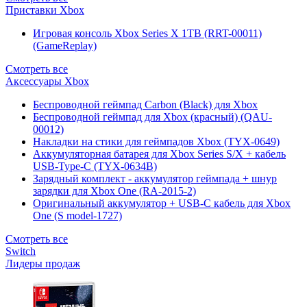
Приставки Xbox
Игровая консоль Xbox Series X 1TB (RRT-00011)
(GameReplay)
Смотреть все
Аксессуары Xbox
Беспроводной геймпад Carbon (Black) для Xbox
Беспроводной геймпад для Xbox (красный) (QAU-
00012)
Накладки на стики для геймпадов Xbox (TYX-0649)
Аккумуляторная батарея для Xbox Series S/X + кабель
USB-Type-C (TYX-0634B)
Зарядный комплект - аккумулятор геймпада + шнур
зарядки для Xbox One (RA-2015-2)
Оригинальный аккумулятор + USB-C кабель для Xbox
One (S model-1727)
Смотреть все
Switch
Лидеры продаж