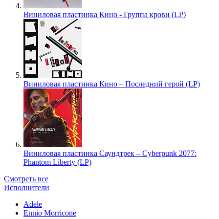
Виниловая пластинка Кино - Группа крови (LP)
Виниловая пластинка Кино – Последний герой (LP)
Виниловая пластинка Саундтрек – Cyberpunk 2077:
Phantom Liberty (LP)
Смотреть все
Исполнители
Adele
Ennio Morricone