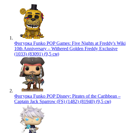
Фигурка Funko POP Games: Five Nights at Freddy's Wiki
10th Anniversary – Withered Golden Freddy Exclusive
(1033) (83091) (9,5 см)
Фигурка Funko POP Disney: Pirates of the Caribbean –
Captain Jack Sparrow (FS) (1482) (81940) (9,5 см)