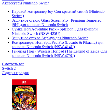
Аксессуары Nintendo Switch
Игровой контроллер Joy-Con красный синий (Nintendo
Switch)
Защитное стекло Glass Screen Pro+ Premium Tempered
(9H) для консоли Nintendo Switch
Сумка Hori Adventure Pack - Splatoon 3 для консоли
Nintendo Switch (NSW-425U)
Защитное стекло Artplays для Nintendo Switch
Контроллеры Hori Split Pad Pro (Lucario & Pikachu) для
консоли Nintendo Switch (NSW-414U)
Геймпад Hori - Wireless Horipad (The Legend of Zelda) для
консоли Nintendo Switch (NSW-479U)
Смотреть все
Switch 2
Лидеры продаж