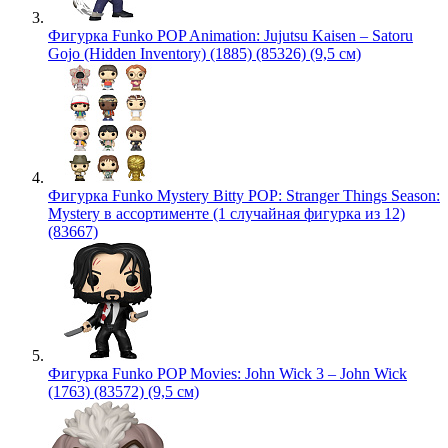
Фигурка Funko POP Animation: Jujutsu Kaisen – Satoru
Gojo (Hidden Inventory) (1885) (85326) (9,5 см)
Фигурка Funko Mystery Bitty POP: Stranger Things Season:
Mystery в ассортименте (1 случайная фигурка из 12)
(83667)
Фигурка Funko POP Movies: John Wick 3 – John Wick
(1763) (83572) (9,5 см)