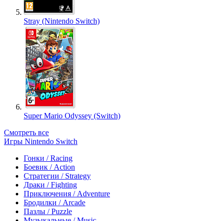
Stray (Nintendo Switch)
Super Mario Odyssey (Switch)
Смотреть все
Игры Nintendo Switch
Гонки / Racing
Боевик / Action
Стратегии / Strategy
Драки / Fighting
Приключения / Adventure
Бродилки / Arcade
Пазлы / Puzzle
Музыкальные / Music