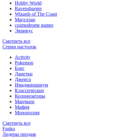
Hobby World
Ravensburger
Wizards of The Coast
Магеллан
сosmodrome games
Эврикус
Смотреть все
Серии настолок
Activity
Pokemon
Бэнг
Данетки
Дженга
Имаджинариум
Классические
Колонизаторы
Манчкин
Мафия
Монополия
Смотреть все
Funko
Лидеры продаж