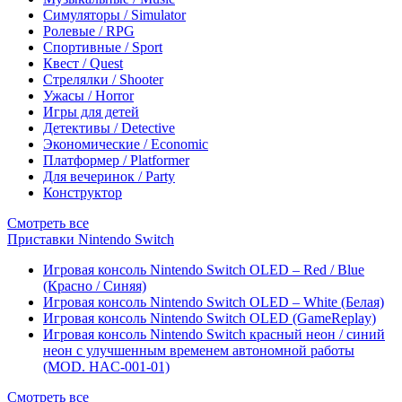
Симуляторы / Simulator
Ролевые / RPG
Спортивные / Sport
Квест / Quest
Стрелялки / Shooter
Ужасы / Horror
Игры для детей
Детективы / Detective
Экономические / Economic
Платформер / Platformer
Для вечеринок / Party
Конструктор
Смотреть все
Приставки Nintendo Switch
Игровая консоль Nintendo Switch OLED – Red / Blue
(Красно / Синяя)
Игровая консоль Nintendo Switch OLED – White (Белая)
Игровая консоль Nintendo Switch OLED (GameReplay)
Игровая консоль Nintendo Switch красный неон / синий
неон с улучшенным временем автономной работы
(MOD. HAC-001-01)
Смотреть все