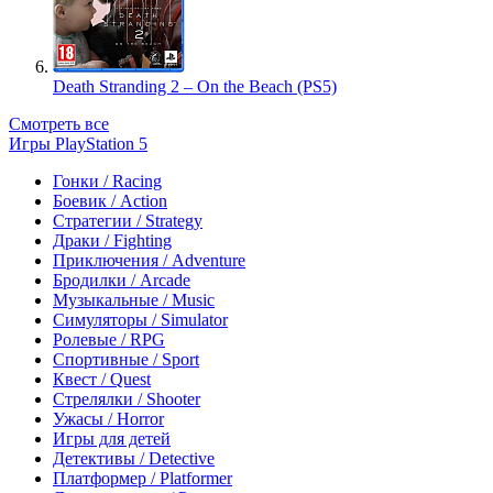
Death Stranding 2 – On the Beach (PS5)
Смотреть все
Игры PlayStation 5
Гонки / Racing
Боевик / Action
Стратегии / Strategy
Драки / Fighting
Приключения / Adventure
Бродилки / Arcade
Музыкальные / Music
Симуляторы / Simulator
Ролевые / RPG
Спортивные / Sport
Квест / Quest
Стрелялки / Shooter
Ужасы / Horror
Игры для детей
Детективы / Detective
Платформер / Platformer