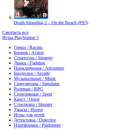
Death Stranding 2 – On the Beach (PS5)
Смотреть все
Игры PlayStation 5
Гонки / Racing
Боевик / Action
Стратегии / Strategy
Драки / Fighting
Приключения / Adventure
Бродилки / Arcade
Музыкальные / Music
Симуляторы / Simulator
Ролевые / RPG
Спортивные / Sport
Квест / Quest
Стрелялки / Shooter
Ужасы / Horror
Игры для детей
Детективы / Detective
Платформер / Platformer