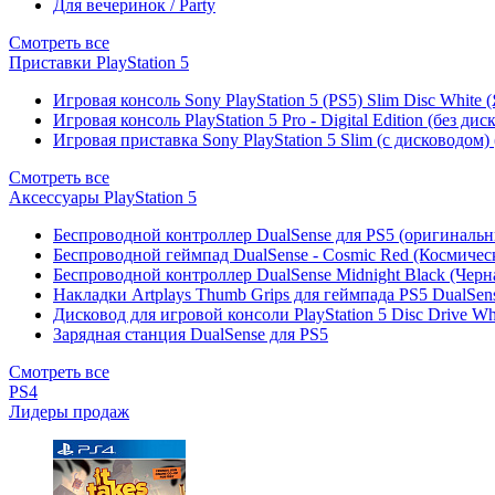
Для вечеринок / Party
Смотреть все
Приставки PlayStation 5
Игровая консоль Sony PlayStation 5 (PS5) Slim Disc White
Игровая консоль PlayStation 5 Pro - Digital Edition (без ди
Игровая приставка Sony PlayStation 5 Slim (с дисководом)
Смотреть все
Аксессуары PlayStation 5
Беспроводной контроллер DualSense для PS5 (оригиналь
Беспроводной геймпад DualSense - Cosmic Red (Космичес
Беспроводной контроллер DualSense Midnight Black (Черн
Накладки Artplays Thumb Grips для геймпада PS5 DualSens
Дисковод для игровой консоли PlayStation 5 Disc Drive W
Зарядная станция DualSense для PS5
Смотреть все
PS4
Лидеры продаж