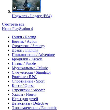
Hogwarts - Legacy (PS4)
Смотреть все
Игры PlayStation 4
Гонки / Racing
Боевик / Action
Стратегии / Strategy
Драки / Fighting
Приключения / Adventure
Бродилки / Arcade
Пазлы / Puzzle
Музыкальные / Music
Симуляторы / Simulator
Ролевые / RPG
Спортивные / Sport
Квест / Quest
Стрелялки / Shooter
Ужасы / Horror
Игры для детей
Детективы / Detective
Экономические / Economic