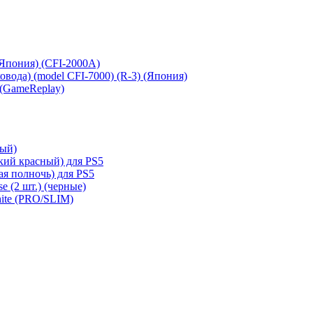
 (Япония) (CFI-2000A)
сковода) (model CFI-7000) (R-3) (Япония)
 (GameReplay)
ный)
кий красный) для PS5
ая полночь) для PS5
e (2 шт.) (черные)
hite (PRO/SLIM)