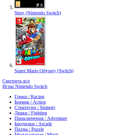
Stray (Nintendo Switch)
Super Mario Odyssey (Switch)
Смотреть все
Игры Nintendo Switch
Гонки / Racing
Боевик / Action
Стратегии / Strategy
Драки / Fighting
Приключения / Adventure
Бродилки / Arcade
Пазлы / Puzzle
Музыкальные / Music