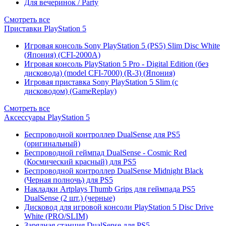
Для вечеринок / Party
Смотреть все
Приставки PlayStation 5
Игровая консоль Sony PlayStation 5 (PS5) Slim Disc White
(Япония) (CFI-2000A)
Игровая консоль PlayStation 5 Pro - Digital Edition (без
дисковода) (model CFI-7000) (R-3) (Япония)
Игровая приставка Sony PlayStation 5 Slim (с
дисководом) (GameReplay)
Смотреть все
Аксессуары PlayStation 5
Беспроводной контроллер DualSense для PS5
(оригинальный)
Беспроводной геймпад DualSense - Cosmic Red
(Космический красный) для PS5
Беспроводной контроллер DualSense Midnight Black
(Черная полночь) для PS5
Накладки Artplays Thumb Grips для геймпада PS5
DualSense (2 шт.) (черные)
Дисковод для игровой консоли PlayStation 5 Disc Drive
White (PRO/SLIM)
Зарядная станция DualSense для PS5