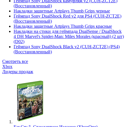
Геймпад Sony DualShock камуфляж v2 (CUH-ZCT2E)
(Восстановленный)
Накладки защитные Artplays Thumb Grips черные
Геймпад Sony DualShock Red v2 для PS4 (CUH-ZCT2E)
(Восстановленный)
Накладки защитные Artplays Thumb Grips красные
Накладки на стики для геймпада DualSense / DualShock
4 DH Marvel's Spider-Man: Miles Morales (красный) (2 шт)
(D02)
Геймпад Sony DualShock Black v2 (CUH-ZCT2E) (PS4)
(Восстановленный)
Смотреть все
Xbox
Лидеры продаж
Far Cry 5. Стандартное Издание (XboxOne)