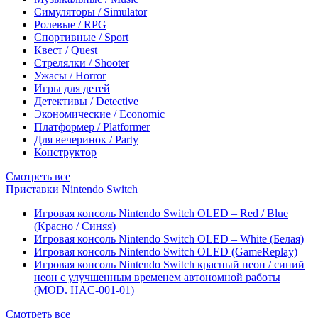
Симуляторы / Simulator
Ролевые / RPG
Спортивные / Sport
Квест / Quest
Стрелялки / Shooter
Ужасы / Horror
Игры для детей
Детективы / Detective
Экономические / Economic
Платформер / Platformer
Для вечеринок / Party
Конструктор
Смотреть все
Приставки Nintendo Switch
Игровая консоль Nintendo Switch OLED – Red / Blue
(Красно / Синяя)
Игровая консоль Nintendo Switch OLED – White (Белая)
Игровая консоль Nintendo Switch OLED (GameReplay)
Игровая консоль Nintendo Switch красный неон / синий
неон с улучшенным временем автономной работы
(MOD. HAC-001-01)
Смотреть все