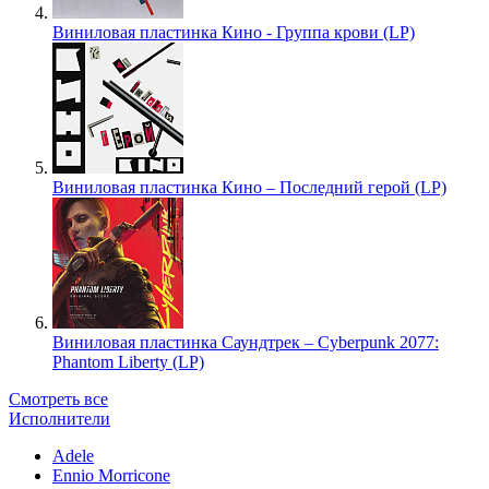
Виниловая пластинка Кино - Группа крови (LP)
Виниловая пластинка Кино – Последний герой (LP)
Виниловая пластинка Саундтрек – Cyberpunk 2077:
Phantom Liberty (LP)
Смотреть все
Исполнители
Adele
Ennio Morricone