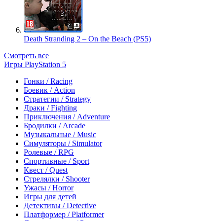
Death Stranding 2 – On the Beach (PS5)
Смотреть все
Игры PlayStation 5
Гонки / Racing
Боевик / Action
Стратегии / Strategy
Драки / Fighting
Приключения / Adventure
Бродилки / Arcade
Музыкальные / Music
Симуляторы / Simulator
Ролевые / RPG
Спортивные / Sport
Квест / Quest
Стрелялки / Shooter
Ужасы / Horror
Игры для детей
Детективы / Detective
Платформер / Platformer