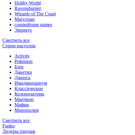
Hobby World
Ravensburger
Wizards of The Coast
Магеллан
сosmodrome games
Эврикус
Смотреть все
Серии настолок
Activity
Pokemon
Бэнг
Данетки
Дженга
Имаджинариум
Классические
Колонизаторы
Манчкин
Мафия
Монополия
Смотреть все
Funko
Лидеры продаж