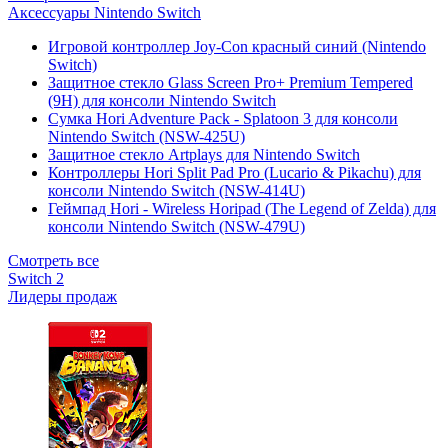
Аксессуары Nintendo Switch
Игровой контроллер Joy-Con красный синий (Nintendo
Switch)
Защитное стекло Glass Screen Pro+ Premium Tempered
(9H) для консоли Nintendo Switch
Сумка Hori Adventure Pack - Splatoon 3 для консоли
Nintendo Switch (NSW-425U)
Защитное стекло Artplays для Nintendo Switch
Контроллеры Hori Split Pad Pro (Lucario & Pikachu) для
консоли Nintendo Switch (NSW-414U)
Геймпад Hori - Wireless Horipad (The Legend of Zelda) для
консоли Nintendo Switch (NSW-479U)
Смотреть все
Switch 2
Лидеры продаж