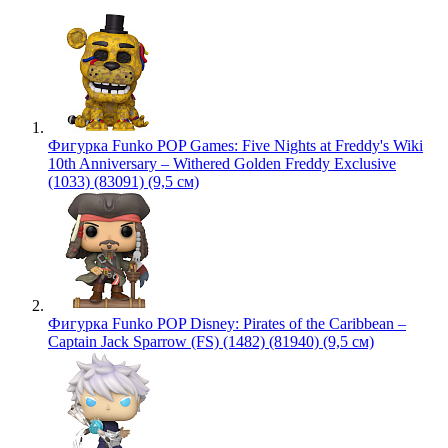
Фигурка Funko POP Games: Five Nights at Freddy's Wiki
10th Anniversary – Withered Golden Freddy Exclusive
(1033) (83091) (9,5 см)
Фигурка Funko POP Disney: Pirates of the Caribbean –
Captain Jack Sparrow (FS) (1482) (81940) (9,5 см)