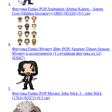
Фигурка Funko POP Animation: Jujutsu Kaisen – Satoru
Gojo (Hidden Inventory) (1885) (85326) (9,5 см)
Фигурка Funko Mystery Bitty POP: Stranger Things Season:
Mystery в ассортименте (1 случайная фигурка из 12)
(83667)
Фигурка Funko POP Movies: John Wick 3 – John Wick
(1763) (83572) (9,5 см)