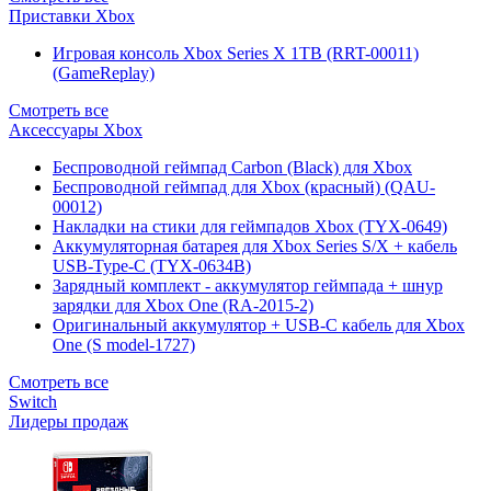
Приставки Xbox
Игровая консоль Xbox Series X 1TB (RRT-00011)
(GameReplay)
Смотреть все
Аксессуары Xbox
Беспроводной геймпад Carbon (Black) для Xbox
Беспроводной геймпад для Xbox (красный) (QAU-
00012)
Накладки на стики для геймпадов Xbox (TYX-0649)
Аккумуляторная батарея для Xbox Series S/X + кабель
USB-Type-C (TYX-0634B)
Зарядный комплект - аккумулятор геймпада + шнур
зарядки для Xbox One (RA-2015-2)
Оригинальный аккумулятор + USB-C кабель для Xbox
One (S model-1727)
Смотреть все
Switch
Лидеры продаж