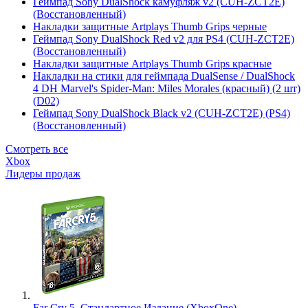
Геймпад Sony DualShock камуфляж v2 (CUH-ZCT2E)
(Восстановленный)
Накладки защитные Artplays Thumb Grips черные
Геймпад Sony DualShock Red v2 для PS4 (CUH-ZCT2E)
(Восстановленный)
Накладки защитные Artplays Thumb Grips красные
Накладки на стики для геймпада DualSense / DualShock
4 DH Marvel's Spider-Man: Miles Morales (красный) (2 шт)
(D02)
Геймпад Sony DualShock Black v2 (CUH-ZCT2E) (PS4)
(Восстановленный)
Смотреть все
Xbox
Лидеры продаж
Far Cry 5. Стандартное Издание (XboxOne)