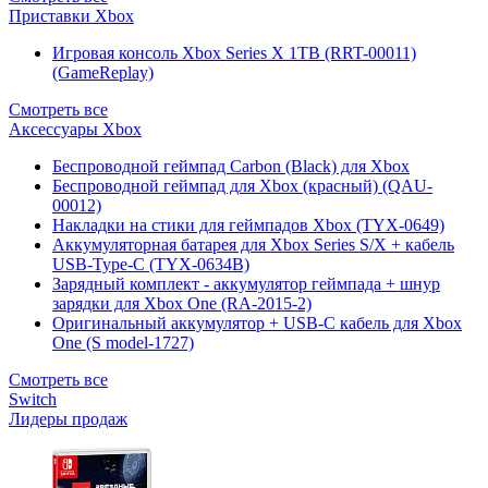
Приставки Xbox
Игровая консоль Xbox Series X 1TB (RRT-00011)
(GameReplay)
Смотреть все
Аксессуары Xbox
Беспроводной геймпад Carbon (Black) для Xbox
Беспроводной геймпад для Xbox (красный) (QAU-
00012)
Накладки на стики для геймпадов Xbox (TYX-0649)
Аккумуляторная батарея для Xbox Series S/X + кабель
USB-Type-C (TYX-0634B)
Зарядный комплект - аккумулятор геймпада + шнур
зарядки для Xbox One (RA-2015-2)
Оригинальный аккумулятор + USB-C кабель для Xbox
One (S model-1727)
Смотреть все
Switch
Лидеры продаж