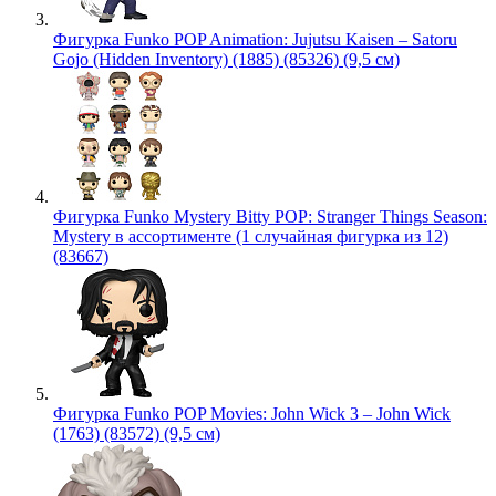
Фигурка Funko POP Animation: Jujutsu Kaisen – Satoru
Gojo (Hidden Inventory) (1885) (85326) (9,5 см)
Фигурка Funko Mystery Bitty POP: Stranger Things Season:
Mystery в ассортименте (1 случайная фигурка из 12)
(83667)
Фигурка Funko POP Movies: John Wick 3 – John Wick
(1763) (83572) (9,5 см)