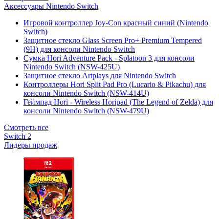
Аксессуары Nintendo Switch
Игровой контроллер Joy-Con красный синий (Nintendo
Switch)
Защитное стекло Glass Screen Pro+ Premium Tempered
(9H) для консоли Nintendo Switch
Сумка Hori Adventure Pack - Splatoon 3 для консоли
Nintendo Switch (NSW-425U)
Защитное стекло Artplays для Nintendo Switch
Контроллеры Hori Split Pad Pro (Lucario & Pikachu) для
консоли Nintendo Switch (NSW-414U)
Геймпад Hori - Wireless Horipad (The Legend of Zelda) для
консоли Nintendo Switch (NSW-479U)
Смотреть все
Switch 2
Лидеры продаж