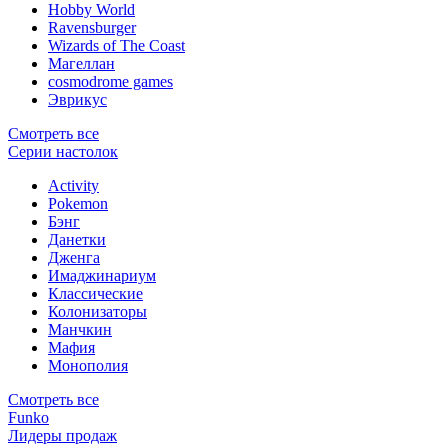
Hobby World
Ravensburger
Wizards of The Coast
Магеллан
сosmodrome games
Эврикус
Смотреть все
Серии настолок
Activity
Pokemon
Бэнг
Данетки
Дженга
Имаджинариум
Классические
Колонизаторы
Манчкин
Мафия
Монополия
Смотреть все
Funko
Лидеры продаж