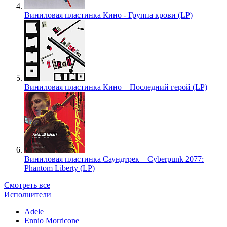
Виниловая пластинка Кино - Группа крови (LP)
Виниловая пластинка Кино – Последний герой (LP)
Виниловая пластинка Саундтрек – Cyberpunk 2077:
Phantom Liberty (LP)
Смотреть все
Исполнители
Adele
Ennio Morricone