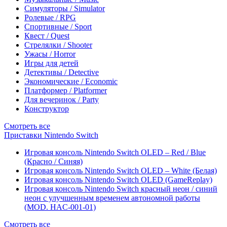
Симуляторы / Simulator
Ролевые / RPG
Спортивные / Sport
Квест / Quest
Стрелялки / Shooter
Ужасы / Horror
Игры для детей
Детективы / Detective
Экономические / Economic
Платформер / Platformer
Для вечеринок / Party
Конструктор
Смотреть все
Приставки Nintendo Switch
Игровая консоль Nintendo Switch OLED – Red / Blue
(Красно / Синяя)
Игровая консоль Nintendo Switch OLED – White (Белая)
Игровая консоль Nintendo Switch OLED (GameReplay)
Игровая консоль Nintendo Switch красный неон / синий
неон с улучшенным временем автономной работы
(MOD. HAC-001-01)
Смотреть все