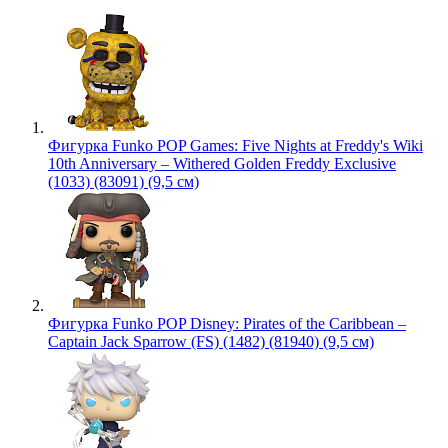
Фигурка Funko POP Games: Five Nights at Freddy's Wiki
10th Anniversary – Withered Golden Freddy Exclusive
(1033) (83091) (9,5 см)
Фигурка Funko POP Disney: Pirates of the Caribbean –
Captain Jack Sparrow (FS) (1482) (81940) (9,5 см)