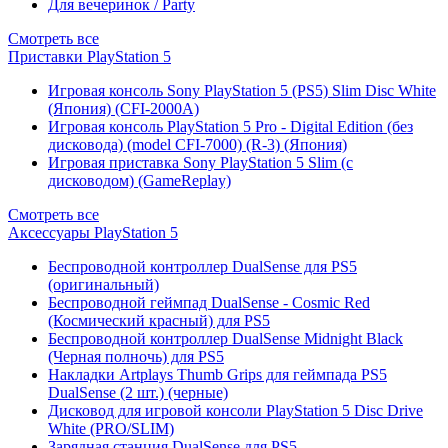
Для вечеринок / Party
Смотреть все
Приставки PlayStation 5
Игровая консоль Sony PlayStation 5 (PS5) Slim Disc White
(Япония) (CFI-2000A)
Игровая консоль PlayStation 5 Pro - Digital Edition (без
дисковода) (model CFI-7000) (R-3) (Япония)
Игровая приставка Sony PlayStation 5 Slim (с
дисководом) (GameReplay)
Смотреть все
Аксессуары PlayStation 5
Беспроводной контроллер DualSense для PS5
(оригинальный)
Беспроводной геймпад DualSense - Cosmic Red
(Космический красный) для PS5
Беспроводной контроллер DualSense Midnight Black
(Черная полночь) для PS5
Накладки Artplays Thumb Grips для геймпада PS5
DualSense (2 шт.) (черные)
Дисковод для игровой консоли PlayStation 5 Disc Drive
White (PRO/SLIM)
Зарядная станция DualSense для PS5