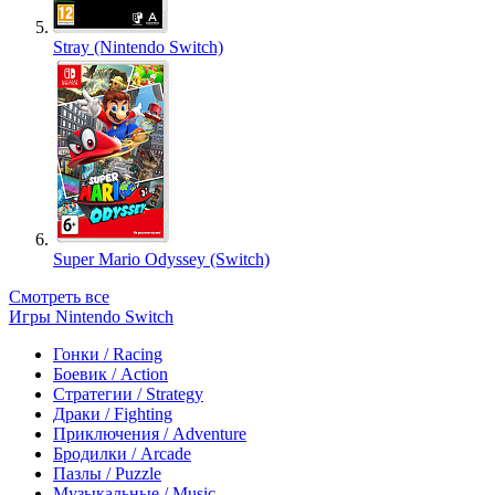
Stray (Nintendo Switch)
Super Mario Odyssey (Switch)
Смотреть все
Игры Nintendo Switch
Гонки / Racing
Боевик / Action
Стратегии / Strategy
Драки / Fighting
Приключения / Adventure
Бродилки / Arcade
Пазлы / Puzzle
Музыкальные / Music