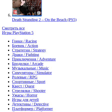
Death Stranding 2 – On the Beach (PS5)
Смотреть все
Игры PlayStation 5
Гонки / Racing
Боевик / Action
Стратегии / Strategy
Драки / Fighting
Приключения / Adventure
Бродилки / Arcade
Музыкальные / Music
Симуляторы / Simulator
Ролевые / RPG
Спортивные / Sport
Квест / Quest
Стрелялки / Shooter
Ужасы / Horror
Игры для детей
Детективы / Detective
Платформер / Platformer