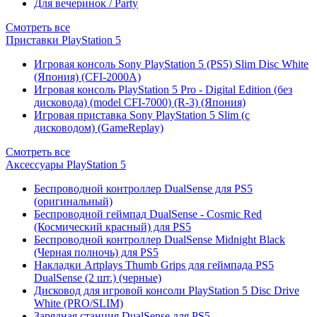
Для вечеринок / Party
Смотреть все
Приставки PlayStation 5
Игровая консоль Sony PlayStation 5 (PS5) Slim Disc White
(Япония) (CFI-2000A)
Игровая консоль PlayStation 5 Pro - Digital Edition (без
дисковода) (model CFI-7000) (R-3) (Япония)
Игровая приставка Sony PlayStation 5 Slim (с
дисководом) (GameReplay)
Смотреть все
Аксессуары PlayStation 5
Беспроводной контроллер DualSense для PS5
(оригинальный)
Беспроводной геймпад DualSense - Cosmic Red
(Космический красный) для PS5
Беспроводной контроллер DualSense Midnight Black
(Черная полночь) для PS5
Накладки Artplays Thumb Grips для геймпада PS5
DualSense (2 шт.) (черные)
Дисковод для игровой консоли PlayStation 5 Disc Drive
White (PRO/SLIM)
Зарядная станция DualSense для PS5