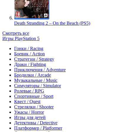
Death Stranding 2 – On the Beach (PS5)
Смотреть все
Игры PlayStation 5
Гонки / Racing
Боевик / Action
Стратегии / Strategy
Драки / Fighting
Приключения / Adventure
Бродилки / Arcade
Музыкальные / Music
Симуляторы / Simulator
Ролевые / RPG
Спортивные / Sport
Квест / Quest
Стрелялки / Shooter
Ужасы / Horror
Игры для детей
Детективы / Detective
Платформер / Platformer