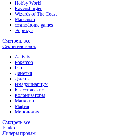
Hobby World
Ravensburger
Wizards of The Coast
Магеллан
сosmodrome games
Эврикус
Смотреть все
Серии настолок
Activity
Pokemon
Бэнг
Данетки
Дженга
Имаджинариум
Классические
Колонизаторы
Манчкин
Мафия
Монополия
Смотреть все
Funko
Лидеры продаж