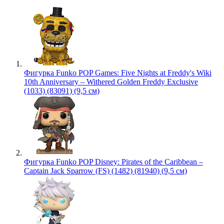
Фигурка Funko POP Games: Five Nights at Freddy's Wiki
10th Anniversary – Withered Golden Freddy Exclusive
(1033) (83091) (9,5 см)
Фигурка Funko POP Disney: Pirates of the Caribbean –
Captain Jack Sparrow (FS) (1482) (81940) (9,5 см)