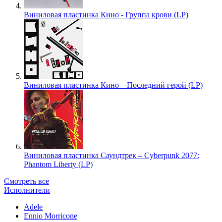
Виниловая пластинка Кино - Группа крови (LP)
Виниловая пластинка Кино – Последний герой (LP)
Виниловая пластинка Саундтрек – Cyberpunk 2077:
Phantom Liberty (LP)
Смотреть все
Исполнители
Adele
Ennio Morricone