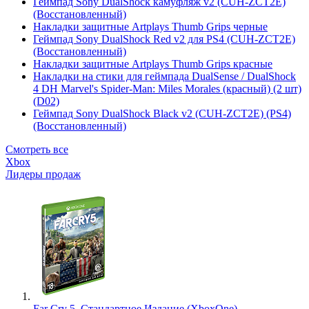
Геймпад Sony DualShock камуфляж v2 (CUH-ZCT2E)
(Восстановленный)
Накладки защитные Artplays Thumb Grips черные
Геймпад Sony DualShock Red v2 для PS4 (CUH-ZCT2E)
(Восстановленный)
Накладки защитные Artplays Thumb Grips красные
Накладки на стики для геймпада DualSense / DualShock
4 DH Marvel's Spider-Man: Miles Morales (красный) (2 шт)
(D02)
Геймпад Sony DualShock Black v2 (CUH-ZCT2E) (PS4)
(Восстановленный)
Смотреть все
Xbox
Лидеры продаж
Far Cry 5. Стандартное Издание (XboxOne)