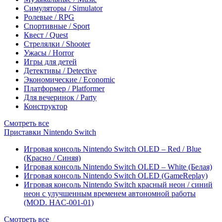
Симуляторы / Simulator
Ролевые / RPG
Спортивные / Sport
Квест / Quest
Стрелялки / Shooter
Ужасы / Horror
Игры для детей
Детективы / Detective
Экономические / Economic
Платформер / Platformer
Для вечеринок / Party
Конструктор
Смотреть все
Приставки Nintendo Switch
Игровая консоль Nintendo Switch OLED – Red / Blue
(Красно / Синяя)
Игровая консоль Nintendo Switch OLED – White (Белая)
Игровая консоль Nintendo Switch OLED (GameReplay)
Игровая консоль Nintendo Switch красный неон / синий
неон с улучшенным временем автономной работы
(MOD. HAC-001-01)
Смотреть все