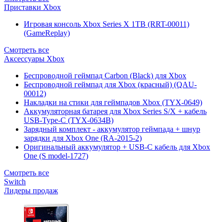
Приставки Xbox
Игровая консоль Xbox Series X 1TB (RRT-00011)
(GameReplay)
Смотреть все
Аксессуары Xbox
Беспроводной геймпад Carbon (Black) для Xbox
Беспроводной геймпад для Xbox (красный) (QAU-
00012)
Накладки на стики для геймпадов Xbox (TYX-0649)
Аккумуляторная батарея для Xbox Series S/X + кабель
USB-Type-C (TYX-0634B)
Зарядный комплект - аккумулятор геймпада + шнур
зарядки для Xbox One (RA-2015-2)
Оригинальный аккумулятор + USB-C кабель для Xbox
One (S model-1727)
Смотреть все
Switch
Лидеры продаж