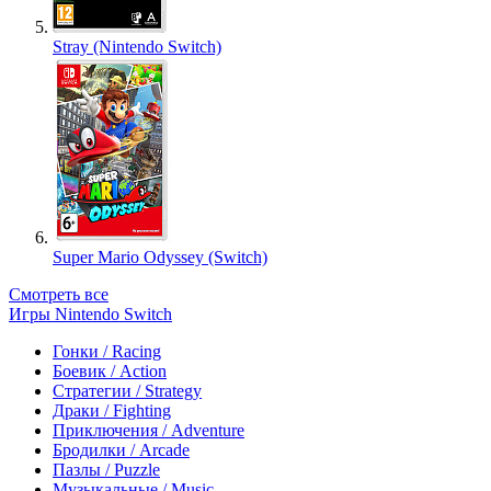
Stray (Nintendo Switch)
Super Mario Odyssey (Switch)
Смотреть все
Игры Nintendo Switch
Гонки / Racing
Боевик / Action
Стратегии / Strategy
Драки / Fighting
Приключения / Adventure
Бродилки / Arcade
Пазлы / Puzzle
Музыкальные / Music