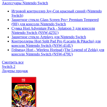
Аксессуары Nintendo Switch
Игровой контроллер Joy-Con красный синий (Nintendo
Switch)
Защитное стекло Glass Screen Pro+ Premium Tempered
(9H) для консоли Nintendo Switch
Сумка Hori Adventure Pack - Splatoon 3 для консоли
Nintendo Switch (NSW-425U)
Защитное стекло Artplays для Nintendo Switch
Контроллеры Hori Split Pad Pro (Lucario & Pikachu) для
консоли Nintendo Switch (NSW-414U)
Геймпад Hori - Wireless Horipad (The Legend of Zelda) для
консоли Nintendo Switch (NSW-479U)
Смотреть все
Switch 2
Лидеры продаж