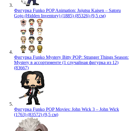
Фигурка Funko POP Animation: Jujutsu Kaisen – Satoru
Gojo (Hidden Inventory) (1885) (85326) (9,5 см)
Фигурка Funko Mystery Bitty POP: Stranger Things Season:
Mystery в ассортименте (1 случайная фигурка из 12)
(83667)
Фигурка Funko POP Movies: John Wick 3 – John Wick
(1763) (83572) (9,5 см)