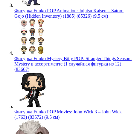
Фигурка Funko POP Animation: Jujutsu Kaisen – Satoru
Gojo (Hidden Inventory) (1885) (85326) (9,5 см)
Фигурка Funko Mystery Bitty POP: Stranger Things Season:
Mystery в ассортименте (1 случайная фигурка из 12)
(83667)
Фигурка Funko POP Movies: John Wick 3 – John Wick
(1763) (83572) (9,5 см)