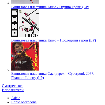
Виниловая пластинка Кино - Группа крови (LP)
Виниловая пластинка Кино – Последний герой (LP)
Виниловая пластинка Саундтрек – Cyberpunk 2077:
Phantom Liberty (LP)
Смотреть все
Исполнители
Adele
Ennio Morricone