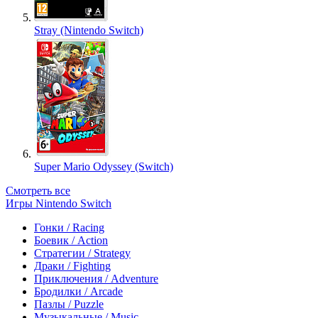
Stray (Nintendo Switch)
Super Mario Odyssey (Switch)
Смотреть все
Игры Nintendo Switch
Гонки / Racing
Боевик / Action
Стратегии / Strategy
Драки / Fighting
Приключения / Adventure
Бродилки / Arcade
Пазлы / Puzzle
Музыкальные / Music