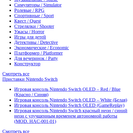
Симуляторы / Simulator
Ролевые / RPG
Спортивные / Sport
Квест / Quest
Стрелялки / Shooter
Ужасы / Horror
Игры для детей
Детективы / Detective
Экономические / Economic
Платформер / Platformer
Для вечеринок / Party
Конструктор
Смотреть все
Приставки Nintendo Switch
Игровая консоль Nintendo Switch OLED – Red / Blue
(Красно / Синяя)
Игровая консоль Nintendo Switch OLED – White (Белая)
Игровая консоль Nintendo Switch OLED (GameReplay)
Игровая консоль Nintendo Switch красный неон / синий
неон с улучшенным временем автономной работы
(MOD. HAC-001-01)
Смотреть все