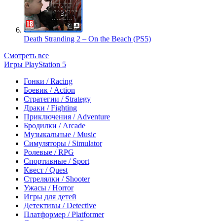
Death Stranding 2 – On the Beach (PS5)
Смотреть все
Игры PlayStation 5
Гонки / Racing
Боевик / Action
Стратегии / Strategy
Драки / Fighting
Приключения / Adventure
Бродилки / Arcade
Музыкальные / Music
Симуляторы / Simulator
Ролевые / RPG
Спортивные / Sport
Квест / Quest
Стрелялки / Shooter
Ужасы / Horror
Игры для детей
Детективы / Detective
Платформер / Platformer