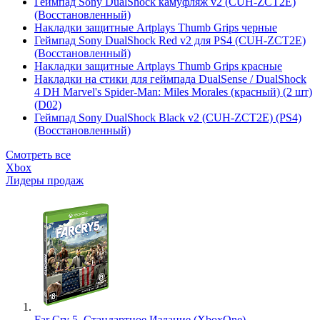
Геймпад Sony DualShock камуфляж v2 (CUH-ZCT2E)
(Восстановленный)
Накладки защитные Artplays Thumb Grips черные
Геймпад Sony DualShock Red v2 для PS4 (CUH-ZCT2E)
(Восстановленный)
Накладки защитные Artplays Thumb Grips красные
Накладки на стики для геймпада DualSense / DualShock
4 DH Marvel's Spider-Man: Miles Morales (красный) (2 шт)
(D02)
Геймпад Sony DualShock Black v2 (CUH-ZCT2E) (PS4)
(Восстановленный)
Смотреть все
Xbox
Лидеры продаж
Far Cry 5. Стандартное Издание (XboxOne)