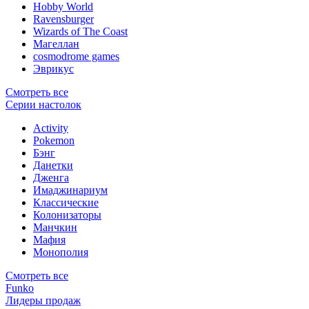
Hobby World
Ravensburger
Wizards of The Coast
Магеллан
сosmodrome games
Эврикус
Смотреть все
Серии настолок
Activity
Pokemon
Бэнг
Данетки
Дженга
Имаджинариум
Классические
Колонизаторы
Манчкин
Мафия
Монополия
Смотреть все
Funko
Лидеры продаж