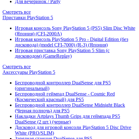
Для вечеринок / Party
Смотреть все
Приставки PlayStation 5
Игровая консоль Sony PlayStation 5 (PS5) Slim Disc White
(Япония) (CFI-2000A)
Игровая консоль PlayStation 5 Pro - Digital Edition (без
дисковода) (model CFI-7000) (R-3) (Япония)
Игровая приставка Sony PlayStation 5 Slim (с
дисководом) (GameReplay)
Смотреть все
Аксессуары PlayStation 5
Беспроводной контроллер DualSense для PS5
(оригинальный)
Беспроводной геймпад DualSense - Cosmic Red
(Космический красный) для PS5
Беспроводной контроллер DualSense Midnight Black
(Черная полночь) для PS5
Накладки Artplays Thumb Grips для геймпада PS5
DualSense (2 шт.) (черные)
Дисковод для игровой консоли PlayStation 5 Disc Drive
White (PRO/SLIM)
Зарядная станция DualSense для PS5