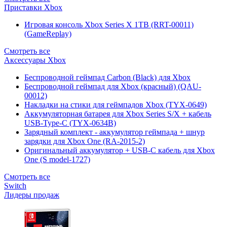
Приставки Xbox
Игровая консоль Xbox Series X 1TB (RRT-00011)
(GameReplay)
Смотреть все
Аксессуары Xbox
Беспроводной геймпад Carbon (Black) для Xbox
Беспроводной геймпад для Xbox (красный) (QAU-
00012)
Накладки на стики для геймпадов Xbox (TYX-0649)
Аккумуляторная батарея для Xbox Series S/X + кабель
USB-Type-C (TYX-0634B)
Зарядный комплект - аккумулятор геймпада + шнур
зарядки для Xbox One (RA-2015-2)
Оригинальный аккумулятор + USB-C кабель для Xbox
One (S model-1727)
Смотреть все
Switch
Лидеры продаж