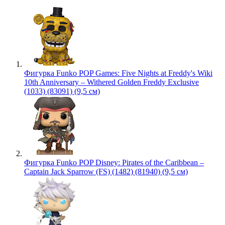
Фигурка Funko POP Games: Five Nights at Freddy's Wiki
10th Anniversary – Withered Golden Freddy Exclusive
(1033) (83091) (9,5 см)
Фигурка Funko POP Disney: Pirates of the Caribbean –
Captain Jack Sparrow (FS) (1482) (81940) (9,5 см)