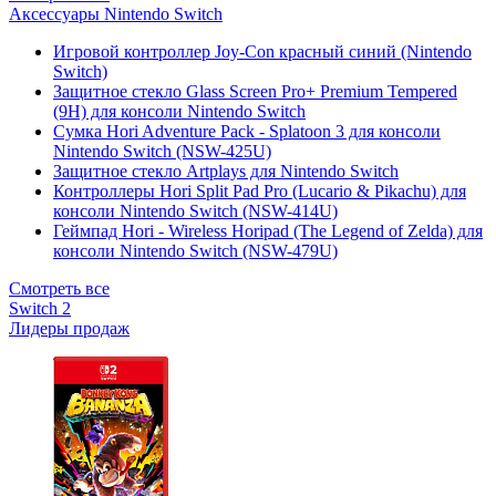
Аксессуары Nintendo Switch
Игровой контроллер Joy-Con красный синий (Nintendo
Switch)
Защитное стекло Glass Screen Pro+ Premium Tempered
(9H) для консоли Nintendo Switch
Сумка Hori Adventure Pack - Splatoon 3 для консоли
Nintendo Switch (NSW-425U)
Защитное стекло Artplays для Nintendo Switch
Контроллеры Hori Split Pad Pro (Lucario & Pikachu) для
консоли Nintendo Switch (NSW-414U)
Геймпад Hori - Wireless Horipad (The Legend of Zelda) для
консоли Nintendo Switch (NSW-479U)
Смотреть все
Switch 2
Лидеры продаж