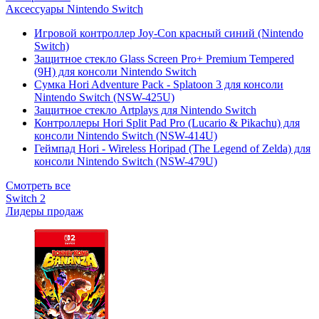
Аксессуары Nintendo Switch
Игровой контроллер Joy-Con красный синий (Nintendo
Switch)
Защитное стекло Glass Screen Pro+ Premium Tempered
(9H) для консоли Nintendo Switch
Сумка Hori Adventure Pack - Splatoon 3 для консоли
Nintendo Switch (NSW-425U)
Защитное стекло Artplays для Nintendo Switch
Контроллеры Hori Split Pad Pro (Lucario & Pikachu) для
консоли Nintendo Switch (NSW-414U)
Геймпад Hori - Wireless Horipad (The Legend of Zelda) для
консоли Nintendo Switch (NSW-479U)
Смотреть все
Switch 2
Лидеры продаж