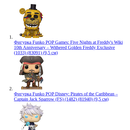
Фигурка Funko POP Games: Five Nights at Freddy's Wiki
10th Anniversary – Withered Golden Freddy Exclusive
(1033) (83091) (9,5 см)
Фигурка Funko POP Disney: Pirates of the Caribbean –
Captain Jack Sparrow (FS) (1482) (81940) (9,5 см)