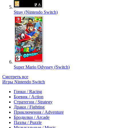
Stray (Nintendo Switch)
Super Mario Odyssey (Switch)
Смотреть все
Игры Nintendo Switch
Гонки / Racing
Боевик / Action
Стратегии / Strategy
Драки / Fighting
Приключения / Adventure
Бродилки / Arcade
Пазлы / Puzzle
Музыкальные / Music