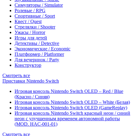
Симуляторы / Simulator
Ролевые / RPG
Спортивные / Sport
Квест / Quest
Стрелялки / Shooter
Ужасы / Horror
Игры для детей
Детективы / Detective
Экономические / Economic
Платформер / Platformer
Для вечеринок / Party
Конструктор
Смотреть все
Приставки Nintendo Switch
Игровая консоль Nintendo Switch OLED – Red / Blue
(Красно / Синяя)
Игровая консоль Nintendo Switch OLED – White (Белая)
Игровая консоль Nintendo Switch OLED (GameReplay)
Игровая консоль Nintendo Switch красный неон / синий
неон с улучшенным временем автономной работы
(MOD. HAC-001-01)
Смотреть все