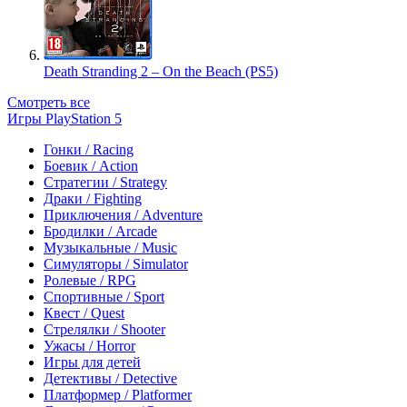
Death Stranding 2 – On the Beach (PS5)
Смотреть все
Игры PlayStation 5
Гонки / Racing
Боевик / Action
Стратегии / Strategy
Драки / Fighting
Приключения / Adventure
Бродилки / Arcade
Музыкальные / Music
Симуляторы / Simulator
Ролевые / RPG
Спортивные / Sport
Квест / Quest
Стрелялки / Shooter
Ужасы / Horror
Игры для детей
Детективы / Detective
Платформер / Platformer