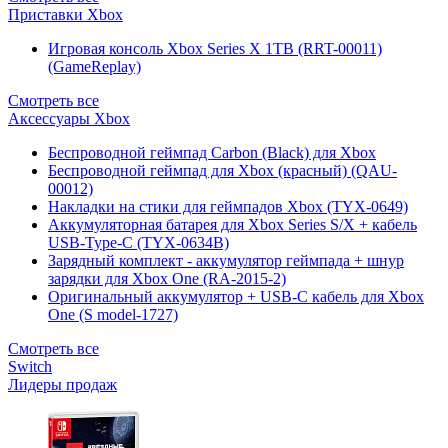
Приставки Xbox
Игровая консоль Xbox Series X 1TB (RRT-00011)
(GameReplay)
Смотреть все
Аксессуары Xbox
Беспроводной геймпад Carbon (Black) для Xbox
Беспроводной геймпад для Xbox (красный) (QAU-
00012)
Накладки на стики для геймпадов Xbox (TYX-0649)
Аккумуляторная батарея для Xbox Series S/X + кабель
USB-Type-C (TYX-0634B)
Зарядный комплект - аккумулятор геймпада + шнур
зарядки для Xbox One (RA-2015-2)
Оригинальный аккумулятор + USB-C кабель для Xbox
One (S model-1727)
Смотреть все
Switch
Лидеры продаж