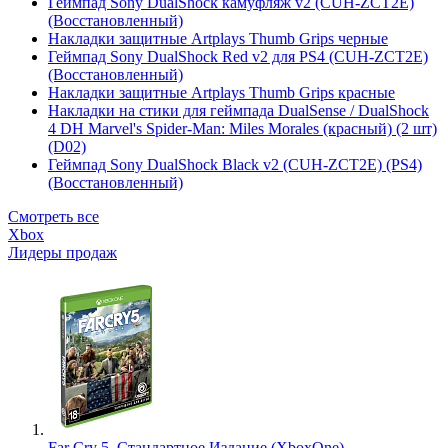
Геймпад Sony DualShock камуфляж v2 (CUH-ZCT2E)
(Восстановленный)
Накладки защитные Artplays Thumb Grips черные
Геймпад Sony DualShock Red v2 для PS4 (CUH-ZCT2E)
(Восстановленный)
Накладки защитные Artplays Thumb Grips красные
Накладки на стики для геймпада DualSense / DualShock
4 DH Marvel's Spider-Man: Miles Morales (красный) (2 шт)
(D02)
Геймпад Sony DualShock Black v2 (CUH-ZCT2E) (PS4)
(Восстановленный)
Смотреть все
Xbox
Лидеры продаж
Far Cry 5. Стандартное Издание (XboxOne)