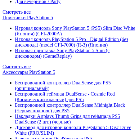
Для вечеринок / Party
Смотреть все
Приставки PlayStation 5
Игровая консоль Sony PlayStation 5 (PS5) Slim Disc White
(Япония) (CFI-2000A)
Игровая консоль PlayStation 5 Pro - Digital Edition (без
дисковода) (model CFI-7000) (R-3) (Япония)
Игровая приставка Sony PlayStation 5 Slim (с
дисководом) (GameReplay)
Смотреть все
Аксессуары PlayStation 5
Беспроводной контроллер DualSense для PS5
(оригинальный)
Беспроводной геймпад DualSense - Cosmic Red
(Космический красный) для PS5
Беспроводной контроллер DualSense Midnight Black
(Черная полночь) для PS5
Накладки Artplays Thumb Grips для геймпада PS5
DualSense (2 шт.) (черные)
Дисковод для игровой консоли PlayStation 5 Disc Drive
White (PRO/SLIM)
Зарядная станция DualSense для PS5