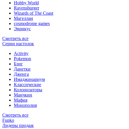
Hobby World
Ravensburger
Wizards of The Coast
Магеллан
сosmodrome games
Эврикус
Смотреть все
Серии настолок
Activity
Pokemon
Бэнг
Данетки
Дженга
Имаджинариум
Классические
Колонизаторы
Манчкин
Мафия
Монополия
Смотреть все
Funko
Лидеры продаж