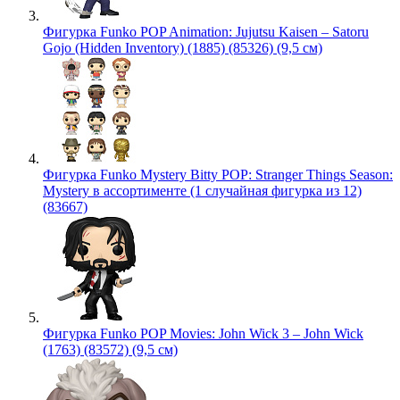
Фигурка Funko POP Animation: Jujutsu Kaisen – Satoru
Gojo (Hidden Inventory) (1885) (85326) (9,5 см)
Фигурка Funko Mystery Bitty POP: Stranger Things Season:
Mystery в ассортименте (1 случайная фигурка из 12)
(83667)
Фигурка Funko POP Movies: John Wick 3 – John Wick
(1763) (83572) (9,5 см)