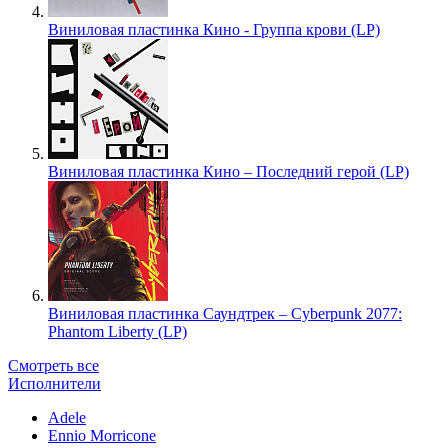
Виниловая пластинка Кино - Группа крови (LP)
Виниловая пластинка Кино – Последний герой (LP)
Виниловая пластинка Саундтрек – Cyberpunk 2077:
Phantom Liberty (LP)
Смотреть все
Исполнители
Adele
Ennio Morricone