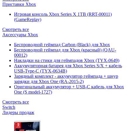
Приставки Xbox
Игровая консоль Xbox Series X 1TB (RRT-00011)
(GameReplay)
Смотреть все
Аксессуары Xbox
Беспроводной геймпад Carbon (Black) для Xbox
Беспроводной геймпад для Xbox (красный) (QAU-
00012)
Накладки на стики для геймпадов Xbox (TYX-0649)
Аккумуляторная батарея для Xbox Series S/X + кабель
USB-Type-C (TYX-0634B)
Зарядный комплект - аккумулятор геймпада + шнур
зарядки для Xbox One (RA-2015-2)
Оригинальный аккумулятор + USB-C кабель для Xbox
One (S model-1727)
Смотреть все
Switch
Лидеры продаж