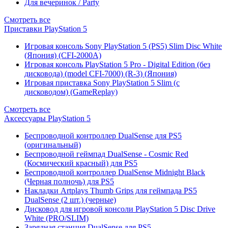
Для вечеринок / Party
Смотреть все
Приставки PlayStation 5
Игровая консоль Sony PlayStation 5 (PS5) Slim Disc White
(Япония) (CFI-2000A)
Игровая консоль PlayStation 5 Pro - Digital Edition (без
дисковода) (model CFI-7000) (R-3) (Япония)
Игровая приставка Sony PlayStation 5 Slim (с
дисководом) (GameReplay)
Смотреть все
Аксессуары PlayStation 5
Беспроводной контроллер DualSense для PS5
(оригинальный)
Беспроводной геймпад DualSense - Cosmic Red
(Космический красный) для PS5
Беспроводной контроллер DualSense Midnight Black
(Черная полночь) для PS5
Накладки Artplays Thumb Grips для геймпада PS5
DualSense (2 шт.) (черные)
Дисковод для игровой консоли PlayStation 5 Disc Drive
White (PRO/SLIM)
Зарядная станция DualSense для PS5