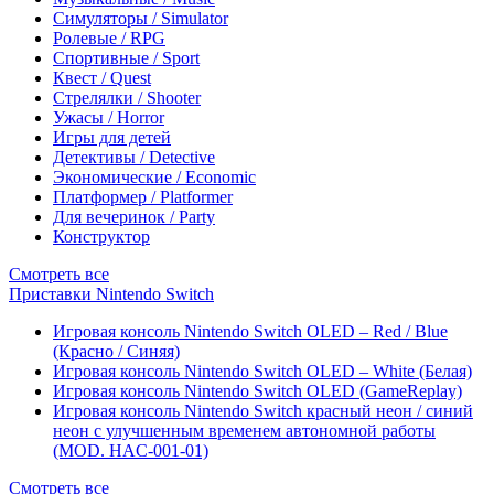
Симуляторы / Simulator
Ролевые / RPG
Спортивные / Sport
Квест / Quest
Стрелялки / Shooter
Ужасы / Horror
Игры для детей
Детективы / Detective
Экономические / Economic
Платформер / Platformer
Для вечеринок / Party
Конструктор
Смотреть все
Приставки Nintendo Switch
Игровая консоль Nintendo Switch OLED – Red / Blue
(Красно / Синяя)
Игровая консоль Nintendo Switch OLED – White (Белая)
Игровая консоль Nintendo Switch OLED (GameReplay)
Игровая консоль Nintendo Switch красный неон / синий
неон с улучшенным временем автономной работы
(MOD. HAC-001-01)
Смотреть все