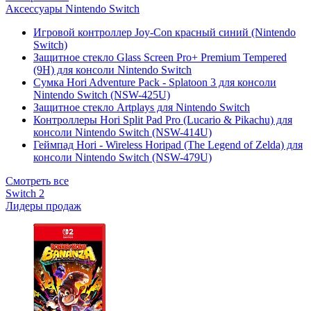
Аксессуары Nintendo Switch
Игровой контроллер Joy-Con красный синий (Nintendo
Switch)
Защитное стекло Glass Screen Pro+ Premium Tempered
(9H) для консоли Nintendo Switch
Сумка Hori Adventure Pack - Splatoon 3 для консоли
Nintendo Switch (NSW-425U)
Защитное стекло Artplays для Nintendo Switch
Контроллеры Hori Split Pad Pro (Lucario & Pikachu) для
консоли Nintendo Switch (NSW-414U)
Геймпад Hori - Wireless Horipad (The Legend of Zelda) для
консоли Nintendo Switch (NSW-479U)
Смотреть все
Switch 2
Лидеры продаж