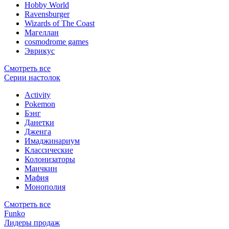
Hobby World
Ravensburger
Wizards of The Coast
Магеллан
сosmodrome games
Эврикус
Смотреть все
Серии настолок
Activity
Pokemon
Бэнг
Данетки
Дженга
Имаджинариум
Классические
Колонизаторы
Манчкин
Мафия
Монополия
Смотреть все
Funko
Лидеры продаж