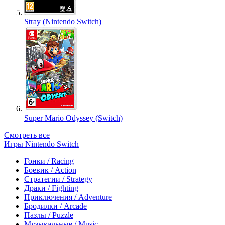
Stray (Nintendo Switch)
Super Mario Odyssey (Switch)
Смотреть все
Игры Nintendo Switch
Гонки / Racing
Боевик / Action
Стратегии / Strategy
Драки / Fighting
Приключения / Adventure
Бродилки / Arcade
Пазлы / Puzzle
Музыкальные / Music