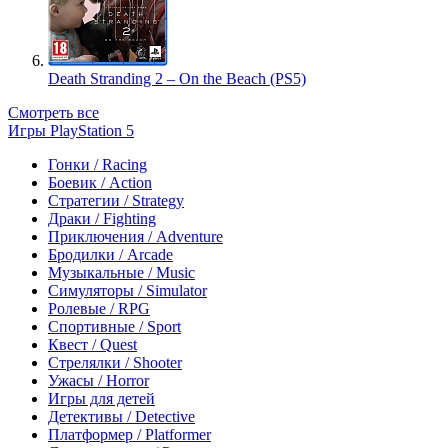
Death Stranding 2 – On the Beach (PS5)
Смотреть все
Игры PlayStation 5
Гонки / Racing
Боевик / Action
Стратегии / Strategy
Драки / Fighting
Приключения / Adventure
Бродилки / Arcade
Музыкальные / Music
Симуляторы / Simulator
Ролевые / RPG
Спортивные / Sport
Квест / Quest
Стрелялки / Shooter
Ужасы / Horror
Игры для детей
Детективы / Detective
Платформер / Platformer