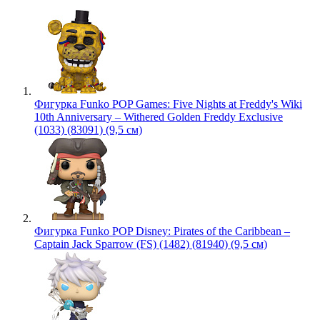
Фигурка Funko POP Games: Five Nights at Freddy's Wiki
10th Anniversary – Withered Golden Freddy Exclusive
(1033) (83091) (9,5 см)
Фигурка Funko POP Disney: Pirates of the Caribbean –
Captain Jack Sparrow (FS) (1482) (81940) (9,5 см)