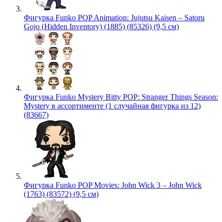
Фигурка Funko POP Animation: Jujutsu Kaisen – Satoru
Gojo (Hidden Inventory) (1885) (85326) (9,5 см)
Фигурка Funko Mystery Bitty POP: Stranger Things Season:
Mystery в ассортименте (1 случайная фигурка из 12)
(83667)
Фигурка Funko POP Movies: John Wick 3 – John Wick
(1763) (83572) (9,5 см)