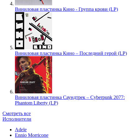
Виниловая пластинка Кино - Группа крови (LP)
Виниловая пластинка Кино – Последний герой (LP)
Виниловая пластинка Саундтрек – Cyberpunk 2077:
Phantom Liberty (LP)
Смотреть все
Исполнители
Adele
Ennio Morricone