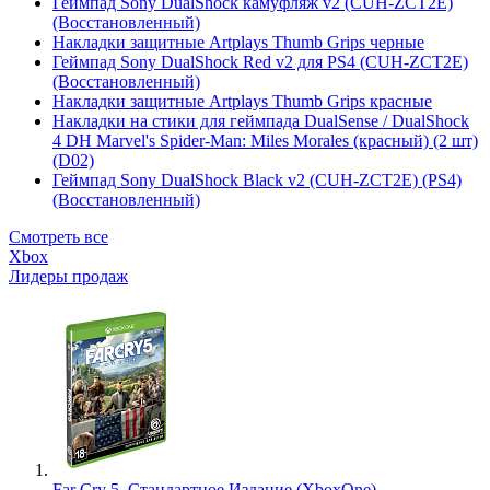
Геймпад Sony DualShock камуфляж v2 (CUH-ZCT2E)
(Восстановленный)
Накладки защитные Artplays Thumb Grips черные
Геймпад Sony DualShock Red v2 для PS4 (CUH-ZCT2E)
(Восстановленный)
Накладки защитные Artplays Thumb Grips красные
Накладки на стики для геймпада DualSense / DualShock
4 DH Marvel's Spider-Man: Miles Morales (красный) (2 шт)
(D02)
Геймпад Sony DualShock Black v2 (CUH-ZCT2E) (PS4)
(Восстановленный)
Смотреть все
Xbox
Лидеры продаж
Far Cry 5. Стандартное Издание (XboxOne)