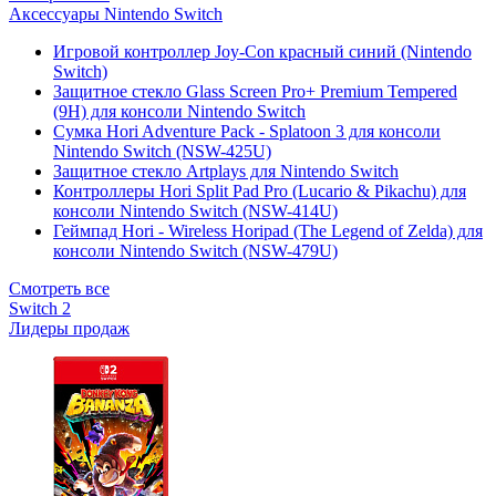
Аксессуары Nintendo Switch
Игровой контроллер Joy-Con красный синий (Nintendo
Switch)
Защитное стекло Glass Screen Pro+ Premium Tempered
(9H) для консоли Nintendo Switch
Сумка Hori Adventure Pack - Splatoon 3 для консоли
Nintendo Switch (NSW-425U)
Защитное стекло Artplays для Nintendo Switch
Контроллеры Hori Split Pad Pro (Lucario & Pikachu) для
консоли Nintendo Switch (NSW-414U)
Геймпад Hori - Wireless Horipad (The Legend of Zelda) для
консоли Nintendo Switch (NSW-479U)
Смотреть все
Switch 2
Лидеры продаж