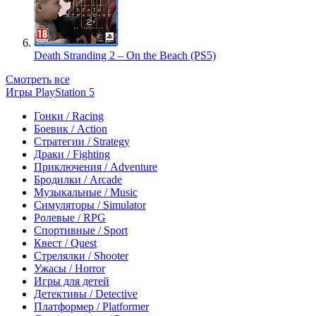
Death Stranding 2 – On the Beach (PS5)
Смотреть все
Игры PlayStation 5
Гонки / Racing
Боевик / Action
Стратегии / Strategy
Драки / Fighting
Приключения / Adventure
Бродилки / Arcade
Музыкальные / Music
Симуляторы / Simulator
Ролевые / RPG
Спортивные / Sport
Квест / Quest
Стрелялки / Shooter
Ужасы / Horror
Игры для детей
Детективы / Detective
Платформер / Platformer