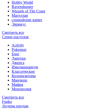
Hobby World
Ravensburger
Wizards of The Coast
Магеллан
сosmodrome games
Эврикус
Смотреть все
Серии настолок
Activity
Pokemon
Бэнг
Данетки
Дженга
Имаджинариум
Классические
Колонизаторы
Манчкин
Мафия
Монополия
Смотреть все
Funko
Лидеры продаж