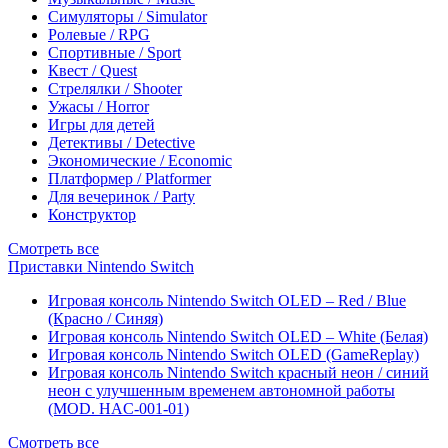
Симуляторы / Simulator
Ролевые / RPG
Спортивные / Sport
Квест / Quest
Стрелялки / Shooter
Ужасы / Horror
Игры для детей
Детективы / Detective
Экономические / Economic
Платформер / Platformer
Для вечеринок / Party
Конструктор
Смотреть все
Приставки Nintendo Switch
Игровая консоль Nintendo Switch OLED – Red / Blue
(Красно / Синяя)
Игровая консоль Nintendo Switch OLED – White (Белая)
Игровая консоль Nintendo Switch OLED (GameReplay)
Игровая консоль Nintendo Switch красный неон / синий
неон с улучшенным временем автономной работы
(MOD. HAC-001-01)
Смотреть все