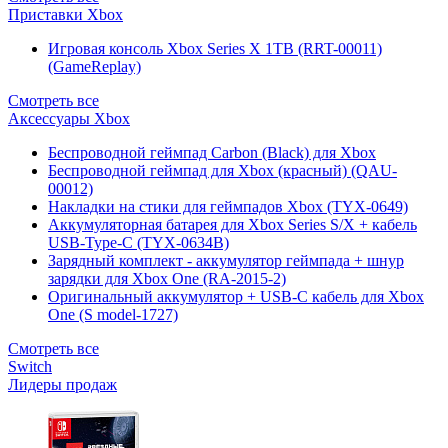
Приставки Xbox
Игровая консоль Xbox Series X 1TB (RRT-00011)
(GameReplay)
Смотреть все
Аксессуары Xbox
Беспроводной геймпад Carbon (Black) для Xbox
Беспроводной геймпад для Xbox (красный) (QAU-
00012)
Накладки на стики для геймпадов Xbox (TYX-0649)
Аккумуляторная батарея для Xbox Series S/X + кабель
USB-Type-C (TYX-0634B)
Зарядный комплект - аккумулятор геймпада + шнур
зарядки для Xbox One (RA-2015-2)
Оригинальный аккумулятор + USB-C кабель для Xbox
One (S model-1727)
Смотреть все
Switch
Лидеры продаж