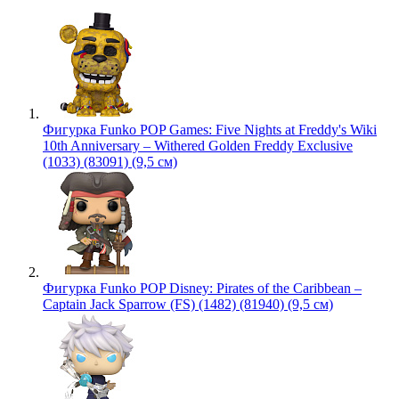
Фигурка Funko POP Games: Five Nights at Freddy's Wiki
10th Anniversary – Withered Golden Freddy Exclusive
(1033) (83091) (9,5 см)
Фигурка Funko POP Disney: Pirates of the Caribbean –
Captain Jack Sparrow (FS) (1482) (81940) (9,5 см)