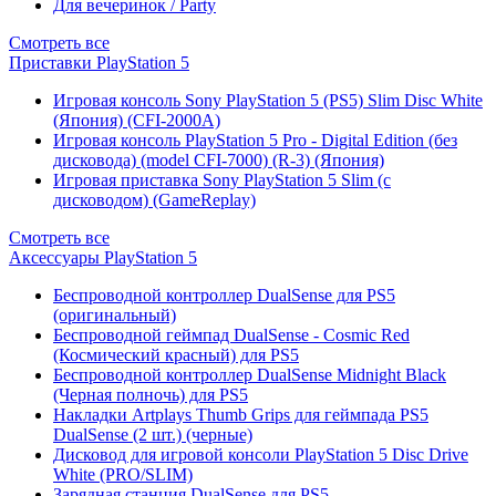
Для вечеринок / Party
Смотреть все
Приставки PlayStation 5
Игровая консоль Sony PlayStation 5 (PS5) Slim Disc White
(Япония) (CFI-2000A)
Игровая консоль PlayStation 5 Pro - Digital Edition (без
дисковода) (model CFI-7000) (R-3) (Япония)
Игровая приставка Sony PlayStation 5 Slim (с
дисководом) (GameReplay)
Смотреть все
Аксессуары PlayStation 5
Беспроводной контроллер DualSense для PS5
(оригинальный)
Беспроводной геймпад DualSense - Cosmic Red
(Космический красный) для PS5
Беспроводной контроллер DualSense Midnight Black
(Черная полночь) для PS5
Накладки Artplays Thumb Grips для геймпада PS5
DualSense (2 шт.) (черные)
Дисковод для игровой консоли PlayStation 5 Disc Drive
White (PRO/SLIM)
Зарядная станция DualSense для PS5