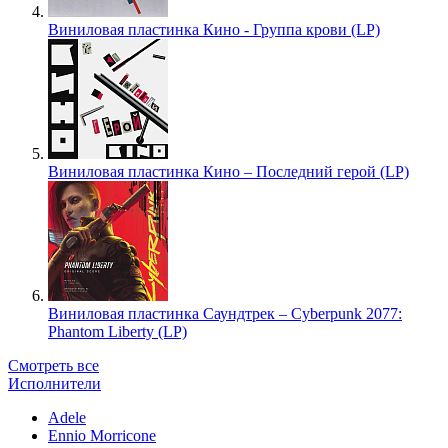
Виниловая пластинка Кино - Группа крови (LP)
Виниловая пластинка Кино – Последний герой (LP)
Виниловая пластинка Саундтрек – Cyberpunk 2077:
Phantom Liberty (LP)
Смотреть все
Исполнители
Adele
Ennio Morricone