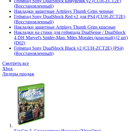
Геймпад Sony DualShock камуфляж v2 (CUH-ZCT2E)
(Восстановленный)
Накладки защитные Artplays Thumb Grips черные
Геймпад Sony DualShock Red v2 для PS4 (CUH-ZCT2E)
(Восстановленный)
Накладки защитные Artplays Thumb Grips красные
Накладки на стики для геймпада DualSense / DualShock
4 DH Marvel's Spider-Man: Miles Morales (красный) (2 шт)
(D02)
Геймпад Sony DualShock Black v2 (CUH-ZCT2E) (PS4)
(Восстановленный)
Смотреть все
Xbox
Лидеры продаж
Far Cry 5. Стандартное Издание (XboxOne)