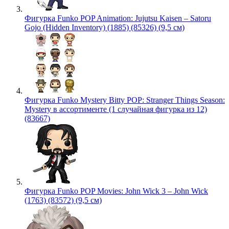
Фигурка Funko POP Animation: Jujutsu Kaisen – Satoru
Gojo (Hidden Inventory) (1885) (85326) (9,5 см)
Фигурка Funko Mystery Bitty POP: Stranger Things Season:
Mystery в ассортименте (1 случайная фигурка из 12)
(83667)
Фигурка Funko POP Movies: John Wick 3 – John Wick
(1763) (83572) (9,5 см)