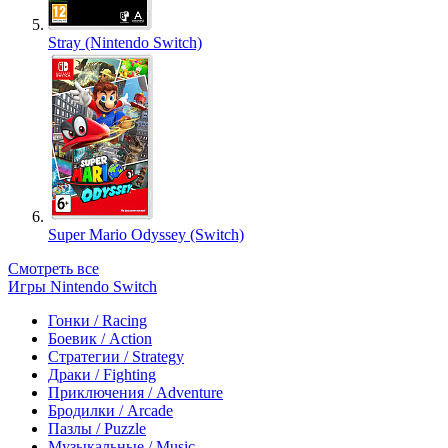
Stray (Nintendo Switch)
Super Mario Odyssey (Switch)
Смотреть все
Игры Nintendo Switch
Гонки / Racing
Боевик / Action
Стратегии / Strategy
Драки / Fighting
Приключения / Adventure
Бродилки / Arcade
Пазлы / Puzzle
Музыкальные / Music