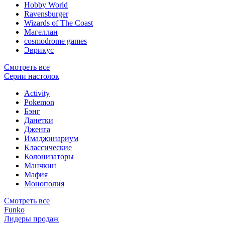
Hobby World
Ravensburger
Wizards of The Coast
Магеллан
сosmodrome games
Эврикус
Смотреть все
Серии настолок
Activity
Pokemon
Бэнг
Данетки
Дженга
Имаджинариум
Классические
Колонизаторы
Манчкин
Мафия
Монополия
Смотреть все
Funko
Лидеры продаж