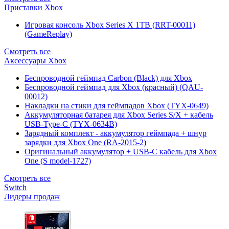
Приставки Xbox
Игровая консоль Xbox Series X 1TB (RRT-00011)
(GameReplay)
Смотреть все
Аксессуары Xbox
Беспроводной геймпад Carbon (Black) для Xbox
Беспроводной геймпад для Xbox (красный) (QAU-
00012)
Накладки на стики для геймпадов Xbox (TYX-0649)
Аккумуляторная батарея для Xbox Series S/X + кабель
USB-Type-C (TYX-0634B)
Зарядный комплект - аккумулятор геймпада + шнур
зарядки для Xbox One (RA-2015-2)
Оригинальный аккумулятор + USB-C кабель для Xbox
One (S model-1727)
Смотреть все
Switch
Лидеры продаж