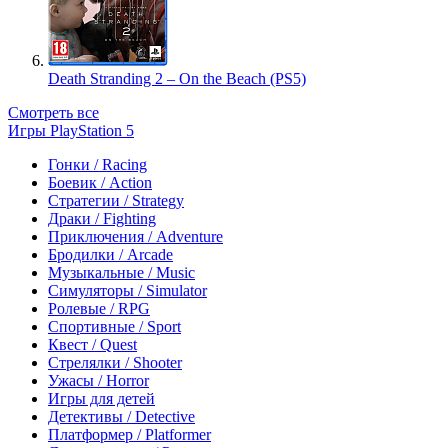
Death Stranding 2 – On the Beach (PS5)
Смотреть все
Игры PlayStation 5
Гонки / Racing
Боевик / Action
Стратегии / Strategy
Драки / Fighting
Приключения / Adventure
Бродилки / Arcade
Музыкальные / Music
Симуляторы / Simulator
Ролевые / RPG
Спортивные / Sport
Квест / Quest
Стрелялки / Shooter
Ужасы / Horror
Игры для детей
Детективы / Detective
Платформер / Platformer