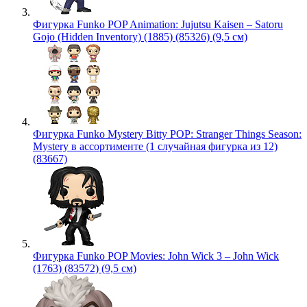
Фигурка Funko POP Animation: Jujutsu Kaisen – Satoru
Gojo (Hidden Inventory) (1885) (85326) (9,5 см)
Фигурка Funko Mystery Bitty POP: Stranger Things Season:
Mystery в ассортименте (1 случайная фигурка из 12)
(83667)
Фигурка Funko POP Movies: John Wick 3 – John Wick
(1763) (83572) (9,5 см)