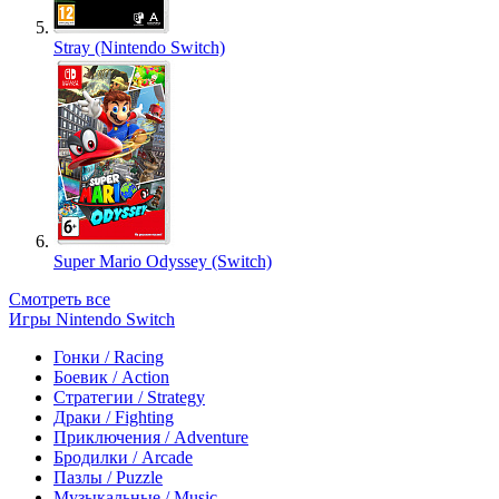
Stray (Nintendo Switch)
Super Mario Odyssey (Switch)
Смотреть все
Игры Nintendo Switch
Гонки / Racing
Боевик / Action
Стратегии / Strategy
Драки / Fighting
Приключения / Adventure
Бродилки / Arcade
Пазлы / Puzzle
Музыкальные / Music