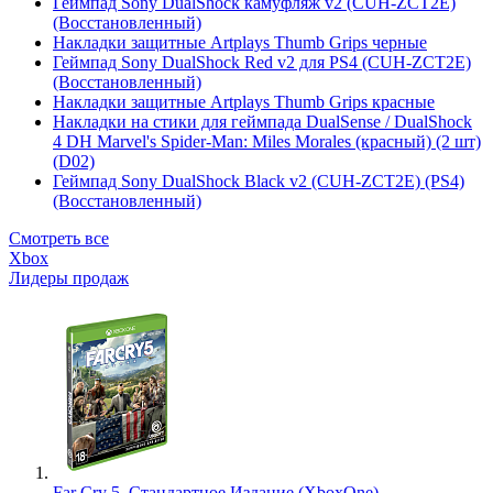
Геймпад Sony DualShock камуфляж v2 (CUH-ZCT2E)
(Восстановленный)
Накладки защитные Artplays Thumb Grips черные
Геймпад Sony DualShock Red v2 для PS4 (CUH-ZCT2E)
(Восстановленный)
Накладки защитные Artplays Thumb Grips красные
Накладки на стики для геймпада DualSense / DualShock
4 DH Marvel's Spider-Man: Miles Morales (красный) (2 шт)
(D02)
Геймпад Sony DualShock Black v2 (CUH-ZCT2E) (PS4)
(Восстановленный)
Смотреть все
Xbox
Лидеры продаж
Far Cry 5. Стандартное Издание (XboxOne)