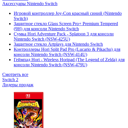
Аксессуары Nintendo Switch
Игровой контроллер Joy-Con красный синий (Nintendo
Switch)
Защитное стекло Glass Screen Pro+ Premium Tempered
(9H) для консоли Nintendo Switch
Сумка Hori Adventure Pack - Splatoon 3 для консоли
Nintendo Switch (NSW-425U)
Защитное стекло Artplays для Nintendo Switch
Контроллеры Hori Split Pad Pro (Lucario & Pikachu) для
консоли Nintendo Switch (NSW-414U)
Геймпад Hori - Wireless Horipad (The Legend of Zelda) для
консоли Nintendo Switch (NSW-479U)
Смотреть все
Switch 2
Лидеры продаж