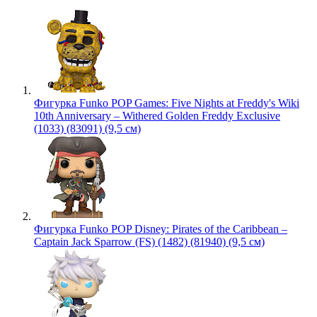
Фигурка Funko POP Games: Five Nights at Freddy's Wiki
10th Anniversary – Withered Golden Freddy Exclusive
(1033) (83091) (9,5 см)
Фигурка Funko POP Disney: Pirates of the Caribbean –
Captain Jack Sparrow (FS) (1482) (81940) (9,5 см)