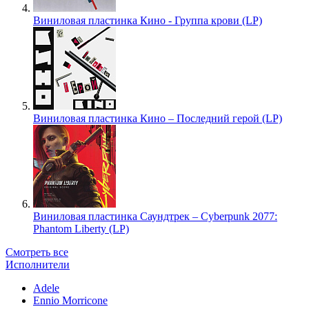
Виниловая пластинка Кино - Группа крови (LP)
Виниловая пластинка Кино – Последний герой (LP)
Виниловая пластинка Саундтрек – Cyberpunk 2077:
Phantom Liberty (LP)
Смотреть все
Исполнители
Adele
Ennio Morricone