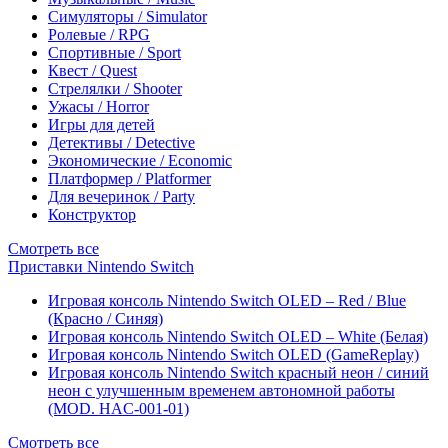
Симуляторы / Simulator
Ролевые / RPG
Спортивные / Sport
Квест / Quest
Стрелялки / Shooter
Ужасы / Horror
Игры для детей
Детективы / Detective
Экономические / Economic
Платформер / Platformer
Для вечеринок / Party
Конструктор
Смотреть все
Приставки Nintendo Switch
Игровая консоль Nintendo Switch OLED – Red / Blue
(Красно / Синяя)
Игровая консоль Nintendo Switch OLED – White (Белая)
Игровая консоль Nintendo Switch OLED (GameReplay)
Игровая консоль Nintendo Switch красный неон / синий
неон с улучшенным временем автономной работы
(MOD. HAC-001-01)
Смотреть все