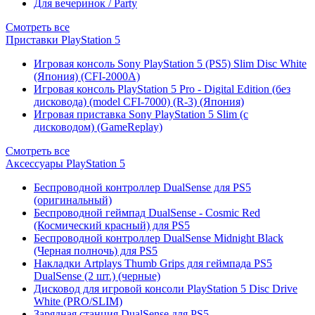
Для вечеринок / Party
Смотреть все
Приставки PlayStation 5
Игровая консоль Sony PlayStation 5 (PS5) Slim Disc White
(Япония) (CFI-2000A)
Игровая консоль PlayStation 5 Pro - Digital Edition (без
дисковода) (model CFI-7000) (R-3) (Япония)
Игровая приставка Sony PlayStation 5 Slim (с
дисководом) (GameReplay)
Смотреть все
Аксессуары PlayStation 5
Беспроводной контроллер DualSense для PS5
(оригинальный)
Беспроводной геймпад DualSense - Cosmic Red
(Космический красный) для PS5
Беспроводной контроллер DualSense Midnight Black
(Черная полночь) для PS5
Накладки Artplays Thumb Grips для геймпада PS5
DualSense (2 шт.) (черные)
Дисковод для игровой консоли PlayStation 5 Disc Drive
White (PRO/SLIM)
Зарядная станция DualSense для PS5