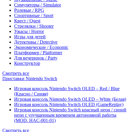
Симуляторы / Simulator
Ролевые / RPG
Спортивные / Sport
Квест / Quest
Стрелялки / Shooter
Ужасы / Horror
Игры для детей
Детективы / Detective
Экономические / Economic
Платформер / Platformer
Для вечеринок / Party
Конструктор
Смотреть все
Приставки Nintendo Switch
Игровая консоль Nintendo Switch OLED – Red / Blue
(Красно / Синяя)
Игровая консоль Nintendo Switch OLED – White (Белая)
Игровая консоль Nintendo Switch OLED (GameReplay)
Игровая консоль Nintendo Switch красный неон / синий
неон с улучшенным временем автономной работы
(MOD. HAC-001-01)
Смотреть все