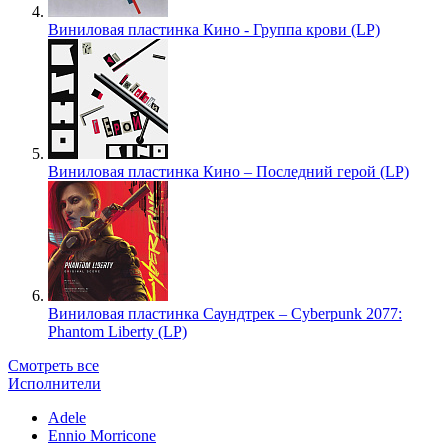
Виниловая пластинка Кино - Группа крови (LP)
Виниловая пластинка Кино – Последний герой (LP)
Виниловая пластинка Саундтрек – Cyberpunk 2077:
Phantom Liberty (LP)
Смотреть все
Исполнители
Adele
Ennio Morricone