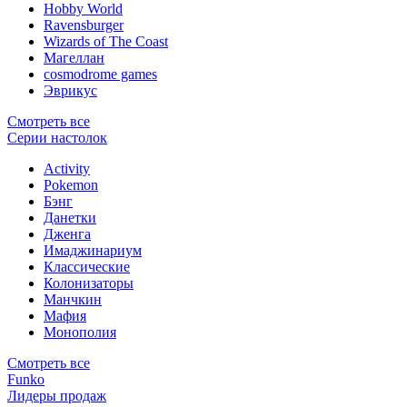
Hobby World
Ravensburger
Wizards of The Coast
Магеллан
сosmodrome games
Эврикус
Смотреть все
Серии настолок
Activity
Pokemon
Бэнг
Данетки
Дженга
Имаджинариум
Классические
Колонизаторы
Манчкин
Мафия
Монополия
Смотреть все
Funko
Лидеры продаж