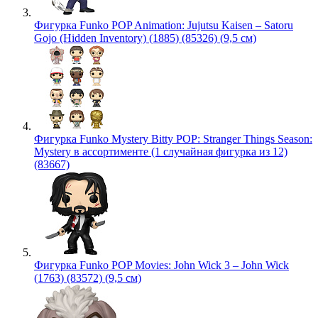
Фигурка Funko POP Animation: Jujutsu Kaisen – Satoru
Gojo (Hidden Inventory) (1885) (85326) (9,5 см)
Фигурка Funko Mystery Bitty POP: Stranger Things Season:
Mystery в ассортименте (1 случайная фигурка из 12)
(83667)
Фигурка Funko POP Movies: John Wick 3 – John Wick
(1763) (83572) (9,5 см)