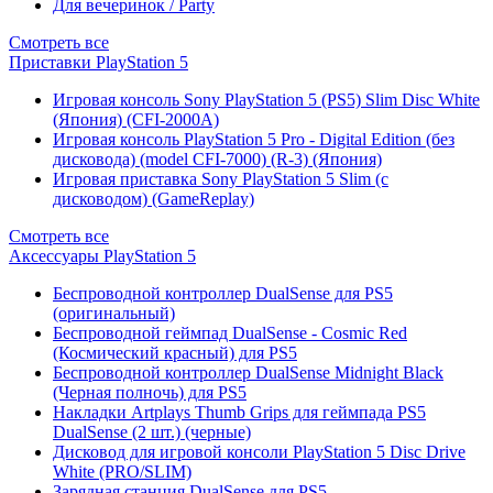
Для вечеринок / Party
Смотреть все
Приставки PlayStation 5
Игровая консоль Sony PlayStation 5 (PS5) Slim Disc White
(Япония) (CFI-2000A)
Игровая консоль PlayStation 5 Pro - Digital Edition (без
дисковода) (model CFI-7000) (R-3) (Япония)
Игровая приставка Sony PlayStation 5 Slim (с
дисководом) (GameReplay)
Смотреть все
Аксессуары PlayStation 5
Беспроводной контроллер DualSense для PS5
(оригинальный)
Беспроводной геймпад DualSense - Cosmic Red
(Космический красный) для PS5
Беспроводной контроллер DualSense Midnight Black
(Черная полночь) для PS5
Накладки Artplays Thumb Grips для геймпада PS5
DualSense (2 шт.) (черные)
Дисковод для игровой консоли PlayStation 5 Disc Drive
White (PRO/SLIM)
Зарядная станция DualSense для PS5