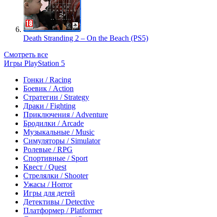
Death Stranding 2 – On the Beach (PS5)
Смотреть все
Игры PlayStation 5
Гонки / Racing
Боевик / Action
Стратегии / Strategy
Драки / Fighting
Приключения / Adventure
Бродилки / Arcade
Музыкальные / Music
Симуляторы / Simulator
Ролевые / RPG
Спортивные / Sport
Квест / Quest
Стрелялки / Shooter
Ужасы / Horror
Игры для детей
Детективы / Detective
Платформер / Platformer