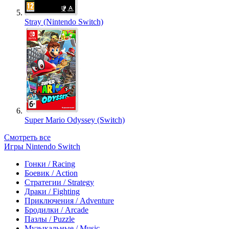
Stray (Nintendo Switch)
Super Mario Odyssey (Switch)
Смотреть все
Игры Nintendo Switch
Гонки / Racing
Боевик / Action
Стратегии / Strategy
Драки / Fighting
Приключения / Adventure
Бродилки / Arcade
Пазлы / Puzzle
Музыкальные / Music