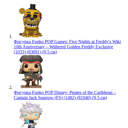
Фигурка Funko POP Games: Five Nights at Freddy's Wiki
10th Anniversary – Withered Golden Freddy Exclusive
(1033) (83091) (9,5 см)
Фигурка Funko POP Disney: Pirates of the Caribbean –
Captain Jack Sparrow (FS) (1482) (81940) (9,5 см)