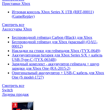
Приставки Xbox
Игровая консоль Xbox Series X 1TB (RRT-00011)
(GameReplay)
Смотреть все
Аксессуары Xbox
Беспроводной геймпад Carbon (Black) для Xbox
Беспроводной геймпад для Xbox (красный) (QAU-
00012)
Накладки на стики для геймпадов Xbox (TYX-0649)
Аккумуляторная батарея для Xbox Series S/X + кабель
USB-Type-C (TYX-0634B)
Зарядный комплект - аккумулятор геймпада + шнур
зарядки для Xbox One (RA-2015-2)
Оригинальный аккумулятор + USB-C кабель для Xbox
One (S model-1727)
Смотреть все
Switch
Лидеры продаж