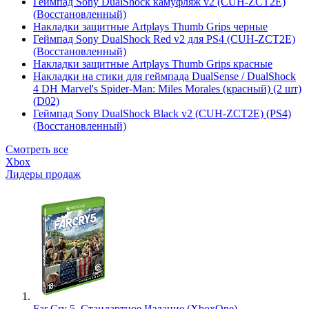
Геймпад Sony DualShock камуфляж v2 (CUH-ZCT2E)
(Восстановленный)
Накладки защитные Artplays Thumb Grips черные
Геймпад Sony DualShock Red v2 для PS4 (CUH-ZCT2E)
(Восстановленный)
Накладки защитные Artplays Thumb Grips красные
Накладки на стики для геймпада DualSense / DualShock
4 DH Marvel's Spider-Man: Miles Morales (красный) (2 шт)
(D02)
Геймпад Sony DualShock Black v2 (CUH-ZCT2E) (PS4)
(Восстановленный)
Смотреть все
Xbox
Лидеры продаж
Far Cry 5. Стандартное Издание (XboxOne)