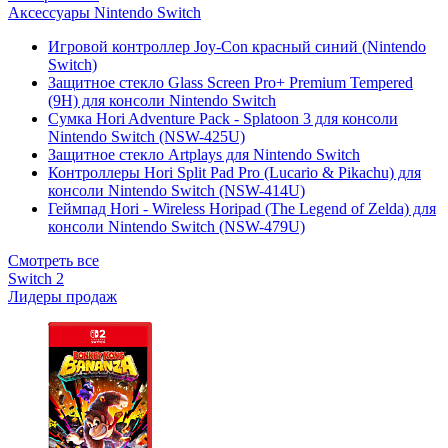
Аксессуары Nintendo Switch
Игровой контроллер Joy-Con красный синий (Nintendo
Switch)
Защитное стекло Glass Screen Pro+ Premium Tempered
(9H) для консоли Nintendo Switch
Сумка Hori Adventure Pack - Splatoon 3 для консоли
Nintendo Switch (NSW-425U)
Защитное стекло Artplays для Nintendo Switch
Контроллеры Hori Split Pad Pro (Lucario & Pikachu) для
консоли Nintendo Switch (NSW-414U)
Геймпад Hori - Wireless Horipad (The Legend of Zelda) для
консоли Nintendo Switch (NSW-479U)
Смотреть все
Switch 2
Лидеры продаж