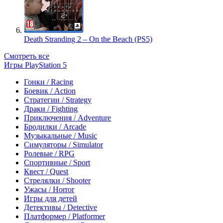
Death Stranding 2 – On the Beach (PS5)
Смотреть все
Игры PlayStation 5
Гонки / Racing
Боевик / Action
Стратегии / Strategy
Драки / Fighting
Приключения / Adventure
Бродилки / Arcade
Музыкальные / Music
Симуляторы / Simulator
Ролевые / RPG
Спортивные / Sport
Квест / Quest
Стрелялки / Shooter
Ужасы / Horror
Игры для детей
Детективы / Detective
Платформер / Platformer