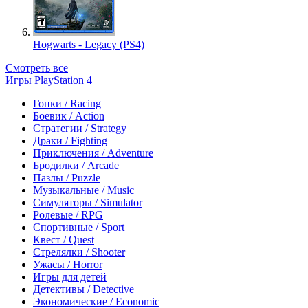
Hogwarts - Legacy (PS4)
Смотреть все
Игры PlayStation 4
Гонки / Racing
Боевик / Action
Стратегии / Strategy
Драки / Fighting
Приключения / Adventure
Бродилки / Arcade
Пазлы / Puzzle
Музыкальные / Music
Симуляторы / Simulator
Ролевые / RPG
Спортивные / Sport
Квест / Quest
Стрелялки / Shooter
Ужасы / Horror
Игры для детей
Детективы / Detective
Экономические / Economic