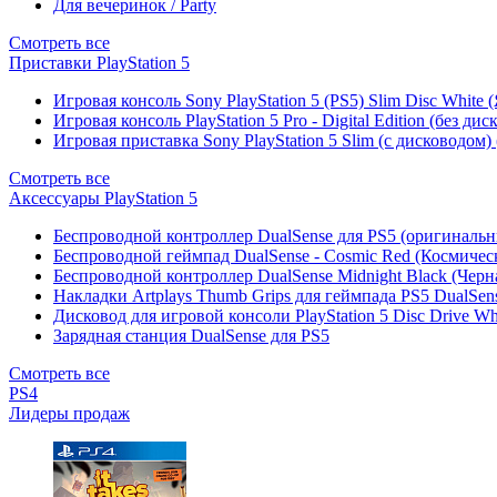
Для вечеринок / Party
Смотреть все
Приставки PlayStation 5
Игровая консоль Sony PlayStation 5 (PS5) Slim Disc White
Игровая консоль PlayStation 5 Pro - Digital Edition (без ди
Игровая приставка Sony PlayStation 5 Slim (с дисководом)
Смотреть все
Аксессуары PlayStation 5
Беспроводной контроллер DualSense для PS5 (оригиналь
Беспроводной геймпад DualSense - Cosmic Red (Космичес
Беспроводной контроллер DualSense Midnight Black (Черн
Накладки Artplays Thumb Grips для геймпада PS5 DualSens
Дисковод для игровой консоли PlayStation 5 Disc Drive W
Зарядная станция DualSense для PS5
Смотреть все
PS4
Лидеры продаж