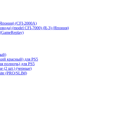
 (Япония) (CFI-2000A)
сковода) (model CFI-7000) (R-3) (Япония)
 (GameReplay)
ный)
кий красный) для PS5
ая полночь) для PS5
e (2 шт.) (черные)
hite (PRO/SLIM)