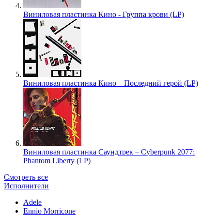
Виниловая пластинка Кино - Группа крови (LP)
Виниловая пластинка Кино – Последний герой (LP)
Виниловая пластинка Саундтрек – Cyberpunk 2077:
Phantom Liberty (LP)
Смотреть все
Исполнители
Adele
Ennio Morricone