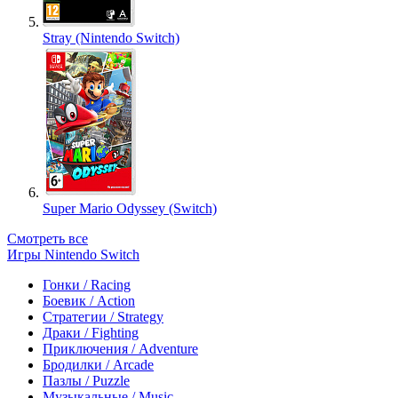
Stray (Nintendo Switch)
Super Mario Odyssey (Switch)
Смотреть все
Игры Nintendo Switch
Гонки / Racing
Боевик / Action
Стратегии / Strategy
Драки / Fighting
Приключения / Adventure
Бродилки / Arcade
Пазлы / Puzzle
Музыкальные / Music