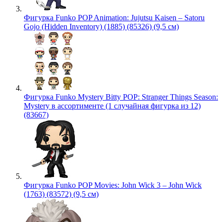
Фигурка Funko POP Animation: Jujutsu Kaisen – Satoru
Gojo (Hidden Inventory) (1885) (85326) (9,5 см)
Фигурка Funko Mystery Bitty POP: Stranger Things Season:
Mystery в ассортименте (1 случайная фигурка из 12)
(83667)
Фигурка Funko POP Movies: John Wick 3 – John Wick
(1763) (83572) (9,5 см)