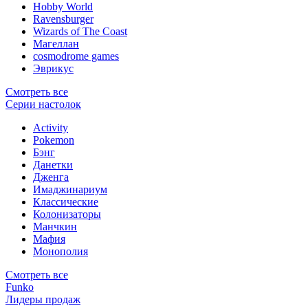
Hobby World
Ravensburger
Wizards of The Coast
Магеллан
сosmodrome games
Эврикус
Смотреть все
Серии настолок
Activity
Pokemon
Бэнг
Данетки
Дженга
Имаджинариум
Классические
Колонизаторы
Манчкин
Мафия
Монополия
Смотреть все
Funko
Лидеры продаж