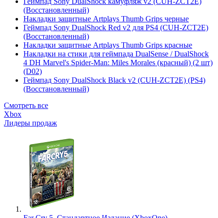
Геймпад Sony DualShock камуфляж v2 (CUH-ZCT2E)
(Восстановленный)
Накладки защитные Artplays Thumb Grips черные
Геймпад Sony DualShock Red v2 для PS4 (CUH-ZCT2E)
(Восстановленный)
Накладки защитные Artplays Thumb Grips красные
Накладки на стики для геймпада DualSense / DualShock
4 DH Marvel's Spider-Man: Miles Morales (красный) (2 шт)
(D02)
Геймпад Sony DualShock Black v2 (CUH-ZCT2E) (PS4)
(Восстановленный)
Смотреть все
Xbox
Лидеры продаж
Far Cry 5. Стандартное Издание (XboxOne)