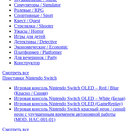
Симуляторы / Simulator
Ролевые / RPG
Спортивные / Sport
Квест / Quest
Стрелялки / Shooter
Ужасы / Horror
Игры для детей
Детективы / Detective
Экономические / Economic
Платформер / Platformer
Для вечеринок / Party
Конструктор
Смотреть все
Приставки Nintendo Switch
Игровая консоль Nintendo Switch OLED – Red / Blue
(Красно / Синяя)
Игровая консоль Nintendo Switch OLED – White (Белая)
Игровая консоль Nintendo Switch OLED (GameReplay)
Игровая консоль Nintendo Switch красный неон / синий
неон с улучшенным временем автономной работы
(MOD. HAC-001-01)
Смотреть все