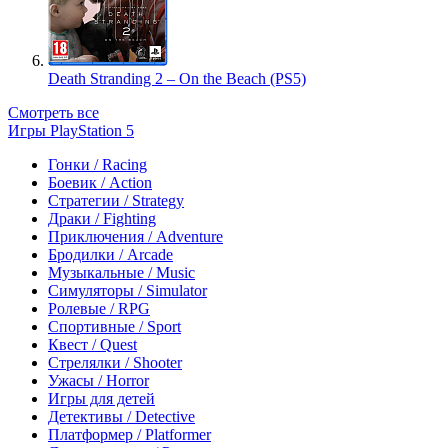
Death Stranding 2 – On the Beach (PS5)
Смотреть все
Игры PlayStation 5
Гонки / Racing
Боевик / Action
Стратегии / Strategy
Драки / Fighting
Приключения / Adventure
Бродилки / Arcade
Музыкальные / Music
Симуляторы / Simulator
Ролевые / RPG
Спортивные / Sport
Квест / Quest
Стрелялки / Shooter
Ужасы / Horror
Игры для детей
Детективы / Detective
Платформер / Platformer