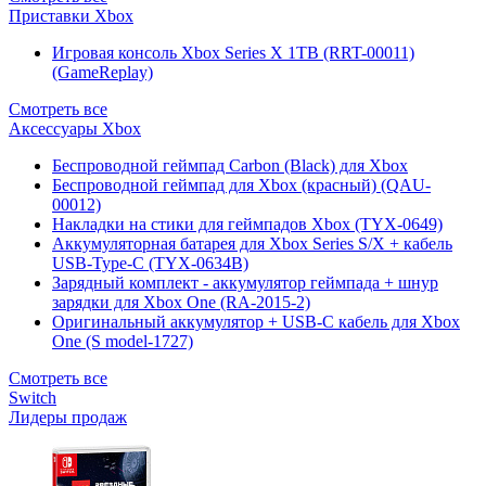
Приставки Xbox
Игровая консоль Xbox Series X 1TB (RRT-00011)
(GameReplay)
Смотреть все
Аксессуары Xbox
Беспроводной геймпад Carbon (Black) для Xbox
Беспроводной геймпад для Xbox (красный) (QAU-
00012)
Накладки на стики для геймпадов Xbox (TYX-0649)
Аккумуляторная батарея для Xbox Series S/X + кабель
USB-Type-C (TYX-0634B)
Зарядный комплект - аккумулятор геймпада + шнур
зарядки для Xbox One (RA-2015-2)
Оригинальный аккумулятор + USB-C кабель для Xbox
One (S model-1727)
Смотреть все
Switch
Лидеры продаж