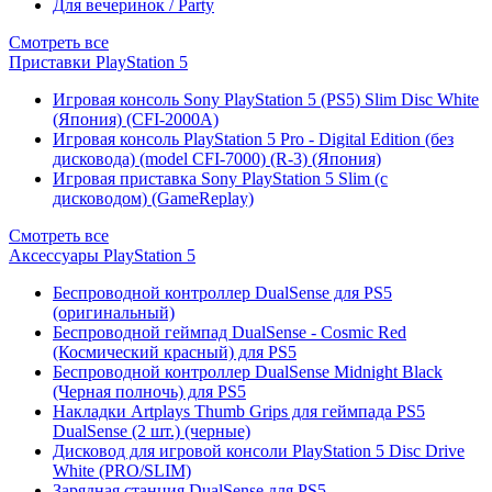
Для вечеринок / Party
Смотреть все
Приставки PlayStation 5
Игровая консоль Sony PlayStation 5 (PS5) Slim Disc White
(Япония) (CFI-2000A)
Игровая консоль PlayStation 5 Pro - Digital Edition (без
дисковода) (model CFI-7000) (R-3) (Япония)
Игровая приставка Sony PlayStation 5 Slim (с
дисководом) (GameReplay)
Смотреть все
Аксессуары PlayStation 5
Беспроводной контроллер DualSense для PS5
(оригинальный)
Беспроводной геймпад DualSense - Cosmic Red
(Космический красный) для PS5
Беспроводной контроллер DualSense Midnight Black
(Черная полночь) для PS5
Накладки Artplays Thumb Grips для геймпада PS5
DualSense (2 шт.) (черные)
Дисковод для игровой консоли PlayStation 5 Disc Drive
White (PRO/SLIM)
Зарядная станция DualSense для PS5