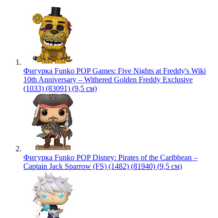
Фигурка Funko POP Games: Five Nights at Freddy's Wiki
10th Anniversary – Withered Golden Freddy Exclusive
(1033) (83091) (9,5 см)
Фигурка Funko POP Disney: Pirates of the Caribbean –
Captain Jack Sparrow (FS) (1482) (81940) (9,5 см)