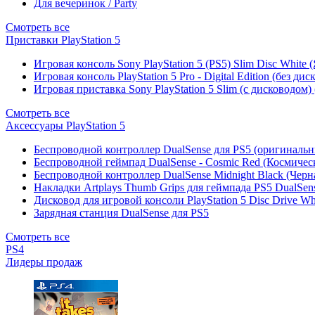
Для вечеринок / Party
Смотреть все
Приставки PlayStation 5
Игровая консоль Sony PlayStation 5 (PS5) Slim Disc White
Игровая консоль PlayStation 5 Pro - Digital Edition (без ди
Игровая приставка Sony PlayStation 5 Slim (с дисководом)
Смотреть все
Аксессуары PlayStation 5
Беспроводной контроллер DualSense для PS5 (оригиналь
Беспроводной геймпад DualSense - Cosmic Red (Космичес
Беспроводной контроллер DualSense Midnight Black (Черн
Накладки Artplays Thumb Grips для геймпада PS5 DualSens
Дисковод для игровой консоли PlayStation 5 Disc Drive W
Зарядная станция DualSense для PS5
Смотреть все
PS4
Лидеры продаж