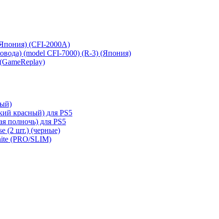
 (Япония) (CFI-2000A)
сковода) (model CFI-7000) (R-3) (Япония)
 (GameReplay)
ный)
кий красный) для PS5
ая полночь) для PS5
e (2 шт.) (черные)
hite (PRO/SLIM)