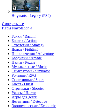
Hogwarts - Legacy (PS4)
Смотреть все
Игры PlayStation 4
Гонки / Racing
Боевик / Action
Стратегии / Strategy
Драки / Fighting
Приключения / Adventure
Бродилки / Arcade
Пазлы / Puzzle
Музыкальные / Music
Симуляторы / Simulator
Ролевые / RPG
Спортивные / Sport
Квест / Quest
Стрелялки / Shooter
Ужасы / Horror
Игры для детей
Детективы / Detective
Экономические / Economic