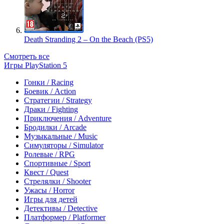
Death Stranding 2 – On the Beach (PS5)
Смотреть все
Игры PlayStation 5
Гонки / Racing
Боевик / Action
Стратегии / Strategy
Драки / Fighting
Приключения / Adventure
Бродилки / Arcade
Музыкальные / Music
Симуляторы / Simulator
Ролевые / RPG
Спортивные / Sport
Квест / Quest
Стрелялки / Shooter
Ужасы / Horror
Игры для детей
Детективы / Detective
Платформер / Platformer