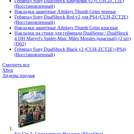
Геймпад Sony DualShock камуфляж v2 (CUH-ZCT2E)
(Восстановленный)
Накладки защитные Artplays Thumb Grips черные
Геймпад Sony DualShock Red v2 для PS4 (CUH-ZCT2E)
(Восстановленный)
Накладки защитные Artplays Thumb Grips красные
Накладки на стики для геймпада DualSense / DualShock
4 DH Marvel's Spider-Man: Miles Morales (красный) (2 шт)
(D02)
Геймпад Sony DualShock Black v2 (CUH-ZCT2E) (PS4)
(Восстановленный)
Смотреть все
Xbox
Лидеры продаж
Far Cry 5. Стандартное Издание (XboxOne)