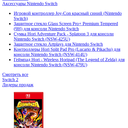
Аксессуары Nintendo Switch
Игровой контроллер Joy-Con красный синий (Nintendo
Switch)
Защитное стекло Glass Screen Pro+ Premium Tempered
(9H) для консоли Nintendo Switch
Сумка Hori Adventure Pack - Splatoon 3 для консоли
Nintendo Switch (NSW-425U)
Защитное стекло Artplays для Nintendo Switch
Контроллеры Hori Split Pad Pro (Lucario & Pikachu) для
консоли Nintendo Switch (NSW-414U)
Геймпад Hori - Wireless Horipad (The Legend of Zelda) для
консоли Nintendo Switch (NSW-479U)
Смотреть все
Switch 2
Лидеры продаж