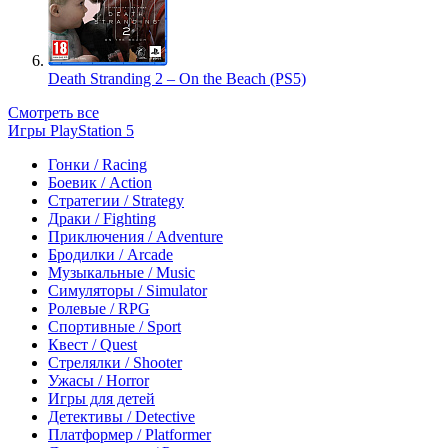
Death Stranding 2 – On the Beach (PS5)
Смотреть все
Игры PlayStation 5
Гонки / Racing
Боевик / Action
Стратегии / Strategy
Драки / Fighting
Приключения / Adventure
Бродилки / Arcade
Музыкальные / Music
Симуляторы / Simulator
Ролевые / RPG
Спортивные / Sport
Квест / Quest
Стрелялки / Shooter
Ужасы / Horror
Игры для детей
Детективы / Detective
Платформер / Platformer