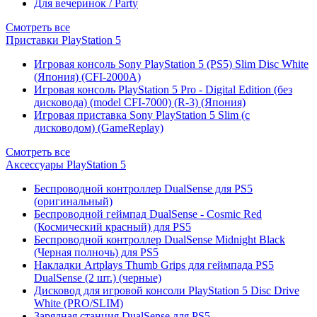
Для вечеринок / Party
Смотреть все
Приставки PlayStation 5
Игровая консоль Sony PlayStation 5 (PS5) Slim Disc White
(Япония) (CFI-2000A)
Игровая консоль PlayStation 5 Pro - Digital Edition (без
дисковода) (model CFI-7000) (R-3) (Япония)
Игровая приставка Sony PlayStation 5 Slim (с
дисководом) (GameReplay)
Смотреть все
Аксессуары PlayStation 5
Беспроводной контроллер DualSense для PS5
(оригинальный)
Беспроводной геймпад DualSense - Cosmic Red
(Космический красный) для PS5
Беспроводной контроллер DualSense Midnight Black
(Черная полночь) для PS5
Накладки Artplays Thumb Grips для геймпада PS5
DualSense (2 шт.) (черные)
Дисковод для игровой консоли PlayStation 5 Disc Drive
White (PRO/SLIM)
Зарядная станция DualSense для PS5