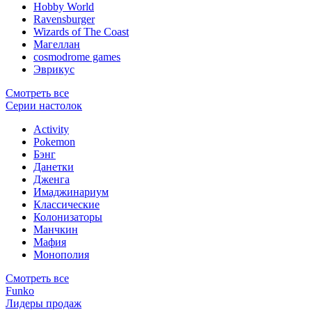
Hobby World
Ravensburger
Wizards of The Coast
Магеллан
сosmodrome games
Эврикус
Смотреть все
Серии настолок
Activity
Pokemon
Бэнг
Данетки
Дженга
Имаджинариум
Классические
Колонизаторы
Манчкин
Мафия
Монополия
Смотреть все
Funko
Лидеры продаж