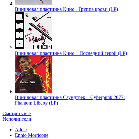
Виниловая пластинка Кино - Группа крови (LP)
Виниловая пластинка Кино – Последний герой (LP)
Виниловая пластинка Саундтрек – Cyberpunk 2077:
Phantom Liberty (LP)
Смотреть все
Исполнители
Adele
Ennio Morricone