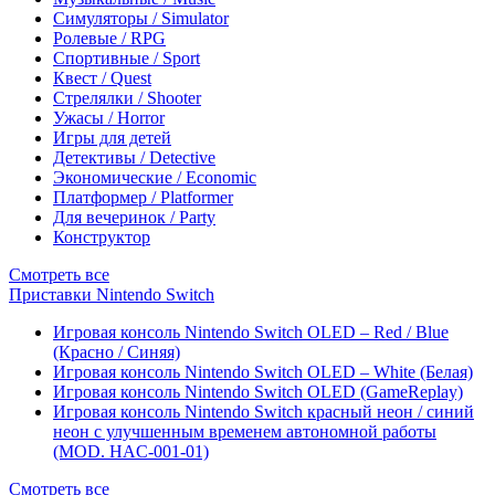
Симуляторы / Simulator
Ролевые / RPG
Спортивные / Sport
Квест / Quest
Стрелялки / Shooter
Ужасы / Horror
Игры для детей
Детективы / Detective
Экономические / Economic
Платформер / Platformer
Для вечеринок / Party
Конструктор
Смотреть все
Приставки Nintendo Switch
Игровая консоль Nintendo Switch OLED – Red / Blue
(Красно / Синяя)
Игровая консоль Nintendo Switch OLED – White (Белая)
Игровая консоль Nintendo Switch OLED (GameReplay)
Игровая консоль Nintendo Switch красный неон / синий
неон с улучшенным временем автономной работы
(MOD. HAC-001-01)
Смотреть все