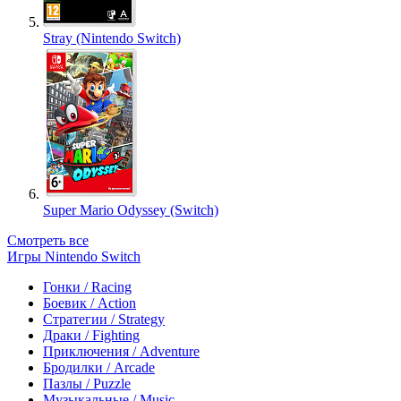
Stray (Nintendo Switch)
Super Mario Odyssey (Switch)
Смотреть все
Игры Nintendo Switch
Гонки / Racing
Боевик / Action
Стратегии / Strategy
Драки / Fighting
Приключения / Adventure
Бродилки / Arcade
Пазлы / Puzzle
Музыкальные / Music