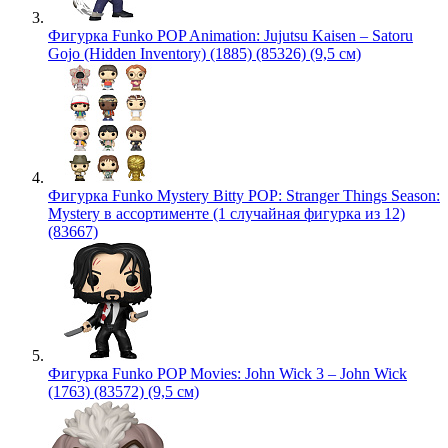
Фигурка Funko POP Animation: Jujutsu Kaisen – Satoru
Gojo (Hidden Inventory) (1885) (85326) (9,5 см)
Фигурка Funko Mystery Bitty POP: Stranger Things Season:
Mystery в ассортименте (1 случайная фигурка из 12)
(83667)
Фигурка Funko POP Movies: John Wick 3 – John Wick
(1763) (83572) (9,5 см)