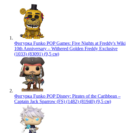
Фигурка Funko POP Games: Five Nights at Freddy's Wiki
10th Anniversary – Withered Golden Freddy Exclusive
(1033) (83091) (9,5 см)
Фигурка Funko POP Disney: Pirates of the Caribbean –
Captain Jack Sparrow (FS) (1482) (81940) (9,5 см)