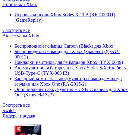
Приставки Xbox
Игровая консоль Xbox Series X 1TB (RRT-00011)
(GameReplay)
Смотреть все
Аксессуары Xbox
Беспроводной геймпад Carbon (Black) для Xbox
Беспроводной геймпад для Xbox (красный) (QAU-
00012)
Накладки на стики для геймпадов Xbox (TYX-0649)
Аккумуляторная батарея для Xbox Series S/X + кабель
USB-Type-C (TYX-0634B)
Зарядный комплект - аккумулятор геймпада + шнур
зарядки для Xbox One (RA-2015-2)
Оригинальный аккумулятор + USB-C кабель для Xbox
One (S model-1727)
Смотреть все
Switch
Лидеры продаж