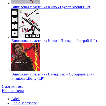
Виниловая пластинка Кино - Группа крови (LP)
Виниловая пластинка Кино – Последний герой (LP)
Виниловая пластинка Саундтрек – Cyberpunk 2077:
Phantom Liberty (LP)
Смотреть все
Исполнители
Adele
Ennio Morricone