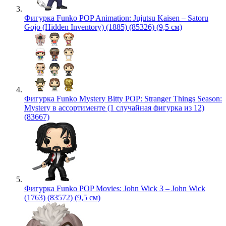
Фигурка Funko POP Animation: Jujutsu Kaisen – Satoru
Gojo (Hidden Inventory) (1885) (85326) (9,5 см)
Фигурка Funko Mystery Bitty POP: Stranger Things Season:
Mystery в ассортименте (1 случайная фигурка из 12)
(83667)
Фигурка Funko POP Movies: John Wick 3 – John Wick
(1763) (83572) (9,5 см)