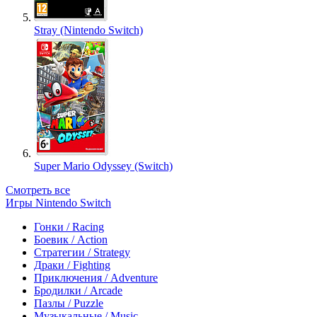
Stray (Nintendo Switch)
Super Mario Odyssey (Switch)
Смотреть все
Игры Nintendo Switch
Гонки / Racing
Боевик / Action
Стратегии / Strategy
Драки / Fighting
Приключения / Adventure
Бродилки / Arcade
Пазлы / Puzzle
Музыкальные / Music