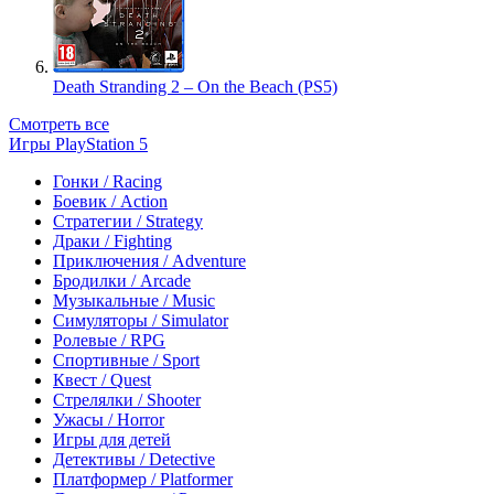
Death Stranding 2 – On the Beach (PS5)
Смотреть все
Игры PlayStation 5
Гонки / Racing
Боевик / Action
Стратегии / Strategy
Драки / Fighting
Приключения / Adventure
Бродилки / Arcade
Музыкальные / Music
Симуляторы / Simulator
Ролевые / RPG
Спортивные / Sport
Квест / Quest
Стрелялки / Shooter
Ужасы / Horror
Игры для детей
Детективы / Detective
Платформер / Platformer