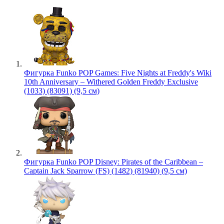
Фигурка Funko POP Games: Five Nights at Freddy's Wiki
10th Anniversary – Withered Golden Freddy Exclusive
(1033) (83091) (9,5 см)
Фигурка Funko POP Disney: Pirates of the Caribbean –
Captain Jack Sparrow (FS) (1482) (81940) (9,5 см)