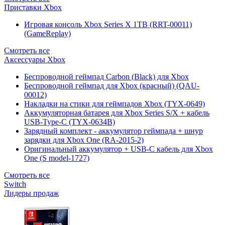
Приставки Xbox
Игровая консоль Xbox Series X 1TB (RRT-00011)
(GameReplay)
Смотреть все
Аксессуары Xbox
Беспроводной геймпад Carbon (Black) для Xbox
Беспроводной геймпад для Xbox (красный) (QAU-
00012)
Накладки на стики для геймпадов Xbox (TYX-0649)
Аккумуляторная батарея для Xbox Series S/X + кабель
USB-Type-C (TYX-0634B)
Зарядный комплект - аккумулятор геймпада + шнур
зарядки для Xbox One (RA-2015-2)
Оригинальный аккумулятор + USB-C кабель для Xbox
One (S model-1727)
Смотреть все
Switch
Лидеры продаж