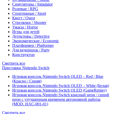
Симуляторы / Simulator
Ролевые / RPG
Спортивные / Sport
Квест / Quest
Стрелялки / Shooter
Ужасы / Horror
Игры для детей
Детективы / Detective
Экономические / Economic
Платформер / Platformer
Для вечеринок / Party
Конструктор
Смотреть все
Приставки Nintendo Switch
Игровая консоль Nintendo Switch OLED – Red / Blue
(Красно / Синяя)
Игровая консоль Nintendo Switch OLED – White (Белая)
Игровая консоль Nintendo Switch OLED (GameReplay)
Игровая консоль Nintendo Switch красный неон / синий
неон с улучшенным временем автономной работы
(MOD. HAC-001-01)
Смотреть все