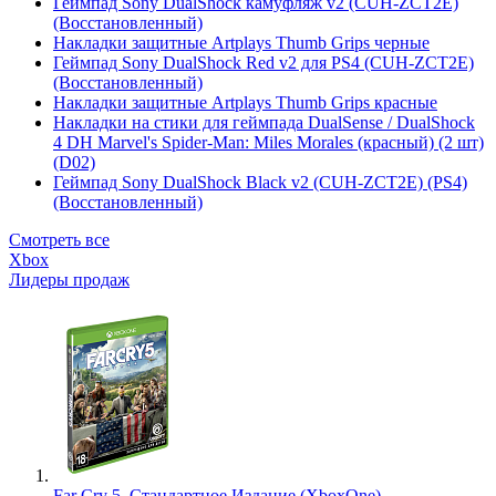
Геймпад Sony DualShock камуфляж v2 (CUH-ZCT2E)
(Восстановленный)
Накладки защитные Artplays Thumb Grips черные
Геймпад Sony DualShock Red v2 для PS4 (CUH-ZCT2E)
(Восстановленный)
Накладки защитные Artplays Thumb Grips красные
Накладки на стики для геймпада DualSense / DualShock
4 DH Marvel's Spider-Man: Miles Morales (красный) (2 шт)
(D02)
Геймпад Sony DualShock Black v2 (CUH-ZCT2E) (PS4)
(Восстановленный)
Смотреть все
Xbox
Лидеры продаж
Far Cry 5. Стандартное Издание (XboxOne)