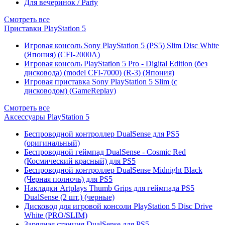
Для вечеринок / Party
Смотреть все
Приставки PlayStation 5
Игровая консоль Sony PlayStation 5 (PS5) Slim Disc White
(Япония) (CFI-2000A)
Игровая консоль PlayStation 5 Pro - Digital Edition (без
дисковода) (model CFI-7000) (R-3) (Япония)
Игровая приставка Sony PlayStation 5 Slim (с
дисководом) (GameReplay)
Смотреть все
Аксессуары PlayStation 5
Беспроводной контроллер DualSense для PS5
(оригинальный)
Беспроводной геймпад DualSense - Cosmic Red
(Космический красный) для PS5
Беспроводной контроллер DualSense Midnight Black
(Черная полночь) для PS5
Накладки Artplays Thumb Grips для геймпада PS5
DualSense (2 шт.) (черные)
Дисковод для игровой консоли PlayStation 5 Disc Drive
White (PRO/SLIM)
Зарядная станция DualSense для PS5