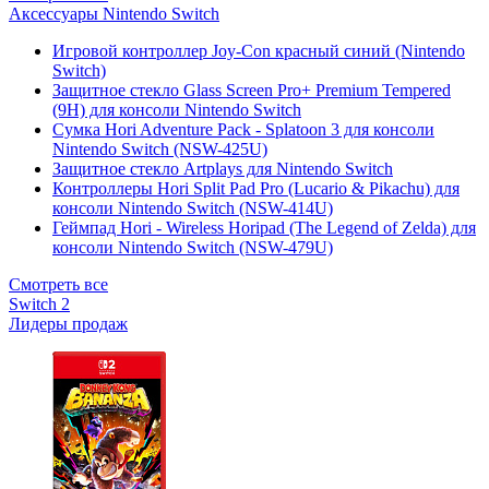
Аксессуары Nintendo Switch
Игровой контроллер Joy-Con красный синий (Nintendo
Switch)
Защитное стекло Glass Screen Pro+ Premium Tempered
(9H) для консоли Nintendo Switch
Сумка Hori Adventure Pack - Splatoon 3 для консоли
Nintendo Switch (NSW-425U)
Защитное стекло Artplays для Nintendo Switch
Контроллеры Hori Split Pad Pro (Lucario & Pikachu) для
консоли Nintendo Switch (NSW-414U)
Геймпад Hori - Wireless Horipad (The Legend of Zelda) для
консоли Nintendo Switch (NSW-479U)
Смотреть все
Switch 2
Лидеры продаж