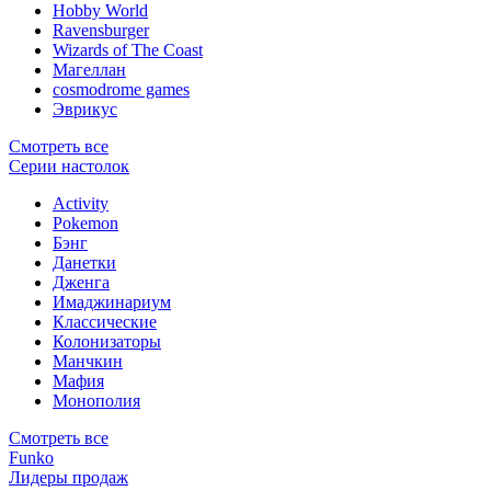
Hobby World
Ravensburger
Wizards of The Coast
Магеллан
сosmodrome games
Эврикус
Смотреть все
Серии настолок
Activity
Pokemon
Бэнг
Данетки
Дженга
Имаджинариум
Классические
Колонизаторы
Манчкин
Мафия
Монополия
Смотреть все
Funko
Лидеры продаж