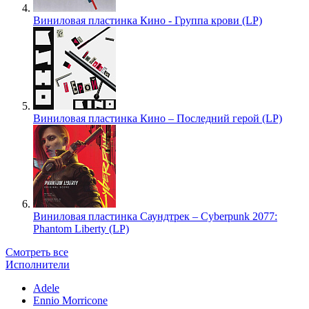
Виниловая пластинка Кино - Группа крови (LP)
Виниловая пластинка Кино – Последний герой (LP)
Виниловая пластинка Саундтрек – Cyberpunk 2077:
Phantom Liberty (LP)
Смотреть все
Исполнители
Adele
Ennio Morricone