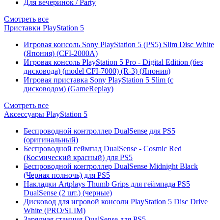
Для вечеринок / Party
Смотреть все
Приставки PlayStation 5
Игровая консоль Sony PlayStation 5 (PS5) Slim Disc White
(Япония) (CFI-2000A)
Игровая консоль PlayStation 5 Pro - Digital Edition (без
дисковода) (model CFI-7000) (R-3) (Япония)
Игровая приставка Sony PlayStation 5 Slim (с
дисководом) (GameReplay)
Смотреть все
Аксессуары PlayStation 5
Беспроводной контроллер DualSense для PS5
(оригинальный)
Беспроводной геймпад DualSense - Cosmic Red
(Космический красный) для PS5
Беспроводной контроллер DualSense Midnight Black
(Черная полночь) для PS5
Накладки Artplays Thumb Grips для геймпада PS5
DualSense (2 шт.) (черные)
Дисковод для игровой консоли PlayStation 5 Disc Drive
White (PRO/SLIM)
Зарядная станция DualSense для PS5