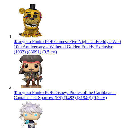
Фигурка Funko POP Games: Five Nights at Freddy's Wiki
10th Anniversary – Withered Golden Freddy Exclusive
(1033) (83091) (9,5 см)
Фигурка Funko POP Disney: Pirates of the Caribbean –
Captain Jack Sparrow (FS) (1482) (81940) (9,5 см)