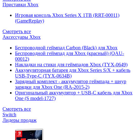
Приставки Xbox
Игровая консоль Xbox Series X 1TB (RRT-00011)
(GameReplay)
Смотреть все
Аксессуары Xbox
Беспроводной геймпад Carbon (Black) для Xbox
Беспроводной геймпад для Xbox (красный) (QAU-
00012)
Накладки на стики для геймпадов Xbox (TYX-0649)
Аккумуляторная батарея для Xbox Series S/X + кабель
USB-Type-C (TYX-0634B)
Зарядный комплект - аккумулятор геймпада + шнур
зарядки для Xbox One (RA-2015-2)
Оригинальный аккумулятор + USB-C кабель для Xbox
One (S model-1727)
Смотреть все
Switch
Лидеры продаж