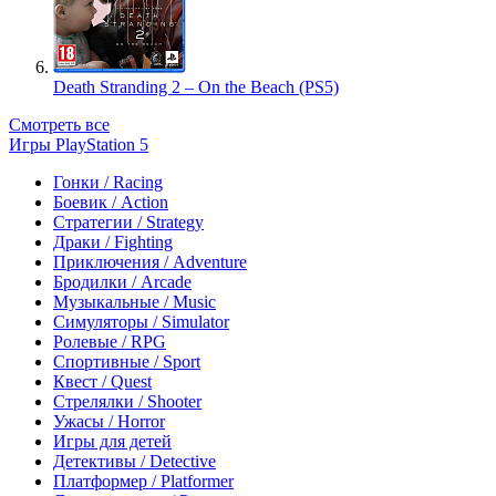
Death Stranding 2 – On the Beach (PS5)
Смотреть все
Игры PlayStation 5
Гонки / Racing
Боевик / Action
Стратегии / Strategy
Драки / Fighting
Приключения / Adventure
Бродилки / Arcade
Музыкальные / Music
Симуляторы / Simulator
Ролевые / RPG
Спортивные / Sport
Квест / Quest
Стрелялки / Shooter
Ужасы / Horror
Игры для детей
Детективы / Detective
Платформер / Platformer