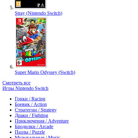
Stray (Nintendo Switch)
Super Mario Odyssey (Switch)
Смотреть все
Игры Nintendo Switch
Гонки / Racing
Боевик / Action
Стратегии / Strategy
Драки / Fighting
Приключения / Adventure
Бродилки / Arcade
Пазлы / Puzzle
Музыкальные / Music