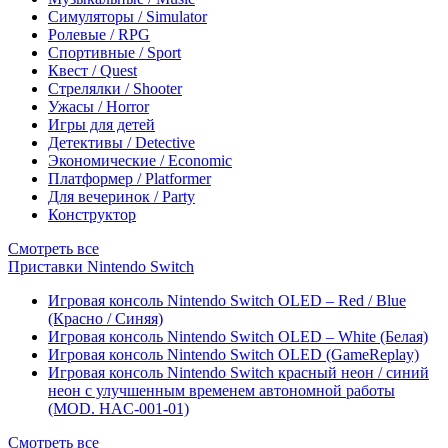
Симуляторы / Simulator
Ролевые / RPG
Спортивные / Sport
Квест / Quest
Стрелялки / Shooter
Ужасы / Horror
Игры для детей
Детективы / Detective
Экономические / Economic
Платформер / Platformer
Для вечеринок / Party
Конструктор
Смотреть все
Приставки Nintendo Switch
Игровая консоль Nintendo Switch OLED – Red / Blue
(Красно / Синяя)
Игровая консоль Nintendo Switch OLED – White (Белая)
Игровая консоль Nintendo Switch OLED (GameReplay)
Игровая консоль Nintendo Switch красный неон / синий
неон с улучшенным временем автономной работы
(MOD. HAC-001-01)
Смотреть все