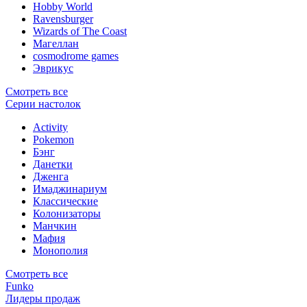
Hobby World
Ravensburger
Wizards of The Coast
Магеллан
сosmodrome games
Эврикус
Смотреть все
Серии настолок
Activity
Pokemon
Бэнг
Данетки
Дженга
Имаджинариум
Классические
Колонизаторы
Манчкин
Мафия
Монополия
Смотреть все
Funko
Лидеры продаж