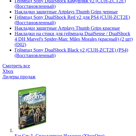
Геймпад Sony DualShock камуфляж v2 (CUH-ZCT2E)
(Восстановленный)
Накладки защитные Artplays Thumb Grips черные
Геймпад Sony DualShock Red v2 для PS4 (CUH-ZCT2E)
(Восстановленный)
Накладки защитные Artplays Thumb Grips красные
Накладки на стики для геймпада DualSense / DualShock
4 DH Marvel's Spider-Man: Miles Morales (красный) (2 шт)
(D02)
Геймпад Sony DualShock Black v2 (CUH-ZCT2E) (PS4)
(Восстановленный)
Смотреть все
Xbox
Лидеры продаж
Far Cry 5. Стандартное Издание (XboxOne)