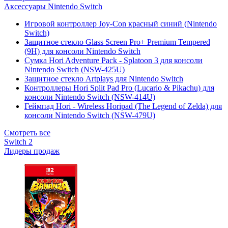
Аксессуары Nintendo Switch
Игровой контроллер Joy-Con красный синий (Nintendo
Switch)
Защитное стекло Glass Screen Pro+ Premium Tempered
(9H) для консоли Nintendo Switch
Сумка Hori Adventure Pack - Splatoon 3 для консоли
Nintendo Switch (NSW-425U)
Защитное стекло Artplays для Nintendo Switch
Контроллеры Hori Split Pad Pro (Lucario & Pikachu) для
консоли Nintendo Switch (NSW-414U)
Геймпад Hori - Wireless Horipad (The Legend of Zelda) для
консоли Nintendo Switch (NSW-479U)
Смотреть все
Switch 2
Лидеры продаж