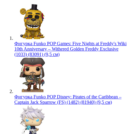
Фигурка Funko POP Games: Five Nights at Freddy's Wiki
10th Anniversary – Withered Golden Freddy Exclusive
(1033) (83091) (9,5 см)
Фигурка Funko POP Disney: Pirates of the Caribbean –
Captain Jack Sparrow (FS) (1482) (81940) (9,5 см)