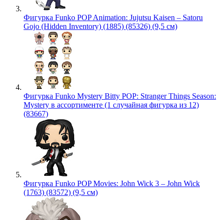
Фигурка Funko POP Animation: Jujutsu Kaisen – Satoru
Gojo (Hidden Inventory) (1885) (85326) (9,5 см)
Фигурка Funko Mystery Bitty POP: Stranger Things Season:
Mystery в ассортименте (1 случайная фигурка из 12)
(83667)
Фигурка Funko POP Movies: John Wick 3 – John Wick
(1763) (83572) (9,5 см)