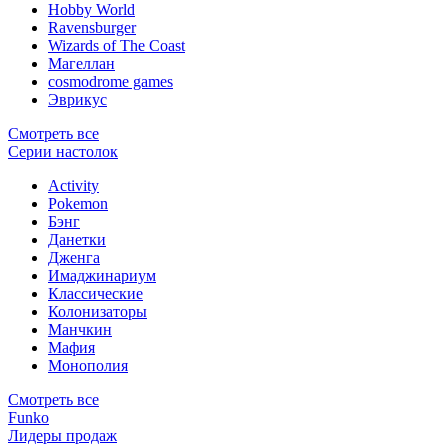
Hobby World
Ravensburger
Wizards of The Coast
Магеллан
сosmodrome games
Эврикус
Смотреть все
Серии настолок
Activity
Pokemon
Бэнг
Данетки
Дженга
Имаджинариум
Классические
Колонизаторы
Манчкин
Мафия
Монополия
Смотреть все
Funko
Лидеры продаж