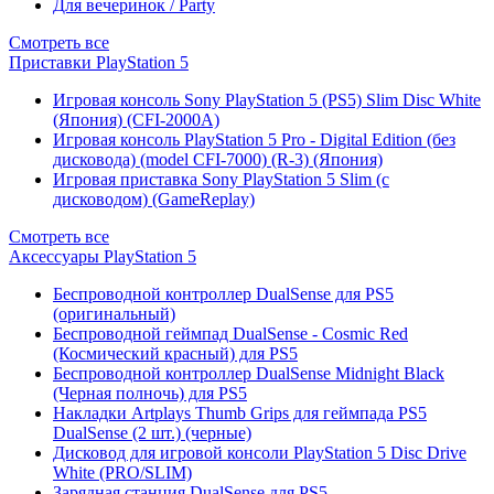
Для вечеринок / Party
Смотреть все
Приставки PlayStation 5
Игровая консоль Sony PlayStation 5 (PS5) Slim Disc White
(Япония) (CFI-2000A)
Игровая консоль PlayStation 5 Pro - Digital Edition (без
дисковода) (model CFI-7000) (R-3) (Япония)
Игровая приставка Sony PlayStation 5 Slim (с
дисководом) (GameReplay)
Смотреть все
Аксессуары PlayStation 5
Беспроводной контроллер DualSense для PS5
(оригинальный)
Беспроводной геймпад DualSense - Cosmic Red
(Космический красный) для PS5
Беспроводной контроллер DualSense Midnight Black
(Черная полночь) для PS5
Накладки Artplays Thumb Grips для геймпада PS5
DualSense (2 шт.) (черные)
Дисковод для игровой консоли PlayStation 5 Disc Drive
White (PRO/SLIM)
Зарядная станция DualSense для PS5