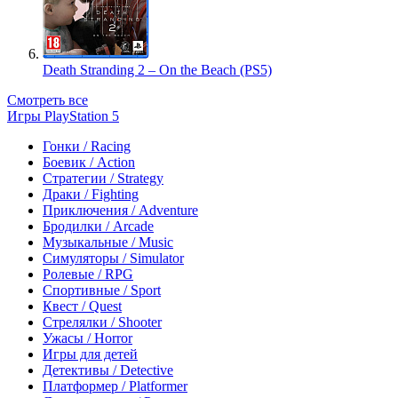
Death Stranding 2 – On the Beach (PS5)
Смотреть все
Игры PlayStation 5
Гонки / Racing
Боевик / Action
Стратегии / Strategy
Драки / Fighting
Приключения / Adventure
Бродилки / Arcade
Музыкальные / Music
Симуляторы / Simulator
Ролевые / RPG
Спортивные / Sport
Квест / Quest
Стрелялки / Shooter
Ужасы / Horror
Игры для детей
Детективы / Detective
Платформер / Platformer