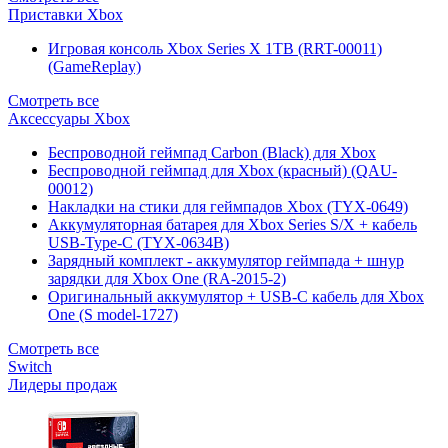
Приставки Xbox
Игровая консоль Xbox Series X 1TB (RRT-00011)
(GameReplay)
Смотреть все
Аксессуары Xbox
Беспроводной геймпад Carbon (Black) для Xbox
Беспроводной геймпад для Xbox (красный) (QAU-
00012)
Накладки на стики для геймпадов Xbox (TYX-0649)
Аккумуляторная батарея для Xbox Series S/X + кабель
USB-Type-C (TYX-0634B)
Зарядный комплект - аккумулятор геймпада + шнур
зарядки для Xbox One (RA-2015-2)
Оригинальный аккумулятор + USB-C кабель для Xbox
One (S model-1727)
Смотреть все
Switch
Лидеры продаж