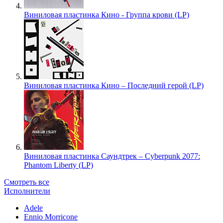
Виниловая пластинка Кино - Группа крови (LP)
Виниловая пластинка Кино – Последний герой (LP)
Виниловая пластинка Саундтрек – Cyberpunk 2077:
Phantom Liberty (LP)
Смотреть все
Исполнители
Adele
Ennio Morricone