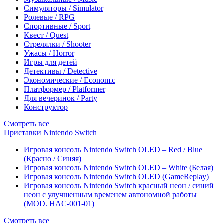
Симуляторы / Simulator
Ролевые / RPG
Спортивные / Sport
Квест / Quest
Стрелялки / Shooter
Ужасы / Horror
Игры для детей
Детективы / Detective
Экономические / Economic
Платформер / Platformer
Для вечеринок / Party
Конструктор
Смотреть все
Приставки Nintendo Switch
Игровая консоль Nintendo Switch OLED – Red / Blue
(Красно / Синяя)
Игровая консоль Nintendo Switch OLED – White (Белая)
Игровая консоль Nintendo Switch OLED (GameReplay)
Игровая консоль Nintendo Switch красный неон / синий
неон с улучшенным временем автономной работы
(MOD. HAC-001-01)
Смотреть все