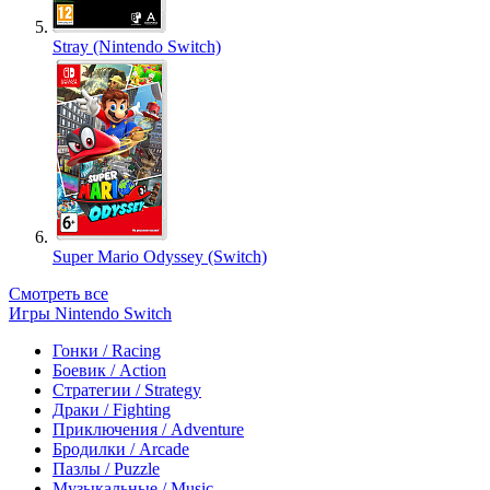
Stray (Nintendo Switch)
Super Mario Odyssey (Switch)
Смотреть все
Игры Nintendo Switch
Гонки / Racing
Боевик / Action
Стратегии / Strategy
Драки / Fighting
Приключения / Adventure
Бродилки / Arcade
Пазлы / Puzzle
Музыкальные / Music