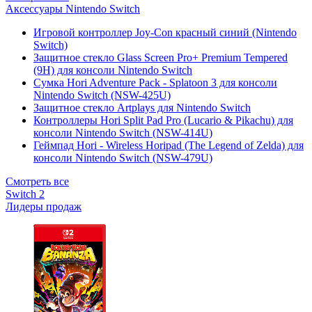
Аксессуары Nintendo Switch
Игровой контроллер Joy-Con красный синий (Nintendo
Switch)
Защитное стекло Glass Screen Pro+ Premium Tempered
(9H) для консоли Nintendo Switch
Сумка Hori Adventure Pack - Splatoon 3 для консоли
Nintendo Switch (NSW-425U)
Защитное стекло Artplays для Nintendo Switch
Контроллеры Hori Split Pad Pro (Lucario & Pikachu) для
консоли Nintendo Switch (NSW-414U)
Геймпад Hori - Wireless Horipad (The Legend of Zelda) для
консоли Nintendo Switch (NSW-479U)
Смотреть все
Switch 2
Лидеры продаж