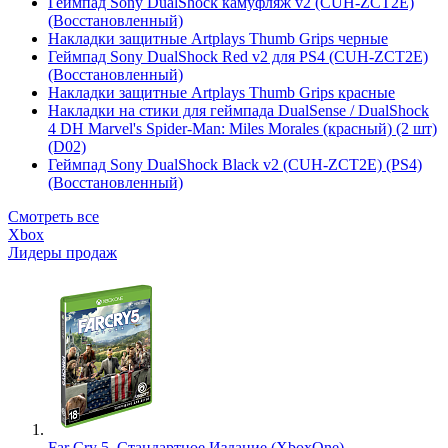
Геймпад Sony DualShock камуфляж v2 (CUH-ZCT2E)
(Восстановленный)
Накладки защитные Artplays Thumb Grips черные
Геймпад Sony DualShock Red v2 для PS4 (CUH-ZCT2E)
(Восстановленный)
Накладки защитные Artplays Thumb Grips красные
Накладки на стики для геймпада DualSense / DualShock
4 DH Marvel's Spider-Man: Miles Morales (красный) (2 шт)
(D02)
Геймпад Sony DualShock Black v2 (CUH-ZCT2E) (PS4)
(Восстановленный)
Смотреть все
Xbox
Лидеры продаж
Far Cry 5. Стандартное Издание (XboxOne)