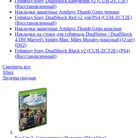
Геймпад Sony DualShock камуфляж v2 (CUH-ZCT2E)
(Восстановленный)
Накладки защитные Artplays Thumb Grips черные
Геймпад Sony DualShock Red v2 для PS4 (CUH-ZCT2E)
(Восстановленный)
Накладки защитные Artplays Thumb Grips красные
Накладки на стики для геймпада DualSense / DualShock
4 DH Marvel's Spider-Man: Miles Morales (красный) (2 шт)
(D02)
Геймпад Sony DualShock Black v2 (CUH-ZCT2E) (PS4)
(Восстановленный)
Смотреть все
Xbox
Лидеры продаж
Far Cry 5. Стандартное Издание (XboxOne)