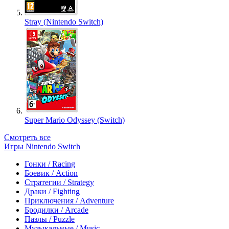
Stray (Nintendo Switch)
Super Mario Odyssey (Switch)
Смотреть все
Игры Nintendo Switch
Гонки / Racing
Боевик / Action
Стратегии / Strategy
Драки / Fighting
Приключения / Adventure
Бродилки / Arcade
Пазлы / Puzzle
Музыкальные / Music