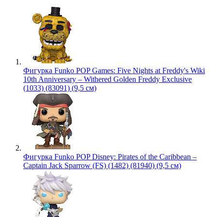
Фигурка Funko POP Games: Five Nights at Freddy's Wiki
10th Anniversary – Withered Golden Freddy Exclusive
(1033) (83091) (9,5 см)
Фигурка Funko POP Disney: Pirates of the Caribbean –
Captain Jack Sparrow (FS) (1482) (81940) (9,5 см)