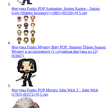
Фигурка Funko POP Animation: Jujutsu Kaisen – Satoru
Gojo (Hidden Inventory) (1885) (85326) (9,5 см)
Фигурка Funko Mystery Bitty POP: Stranger Things Season:
Mystery в ассортименте (1 случайная фигурка из 12)
(83667)
Фигурка Funko POP Movies: John Wick 3 – John Wick
(1763) (83572) (9,5 см)