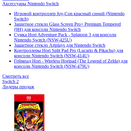
Аксессуары Nintendo Switch
Игровой контроллер Joy-Con красный синий (Nintendo
Switch)
Защитное стекло Glass Screen Pro+ Premium Tempered
(9H) для консоли Nintendo Switch
Сумка Hori Adventure Pack - Splatoon 3 для консоли
Nintendo Switch (NSW-425U)
Защитное стекло Artplays для Nintendo Switch
Контроллеры Hori Split Pad Pro (Lucario & Pikachu) для
консоли Nintendo Switch (NSW-414U)
Геймпад Hori - Wireless Horipad (The Legend of Zelda) для
консоли Nintendo Switch (NSW-479U)
Смотреть все
Switch 2
Лидеры продаж