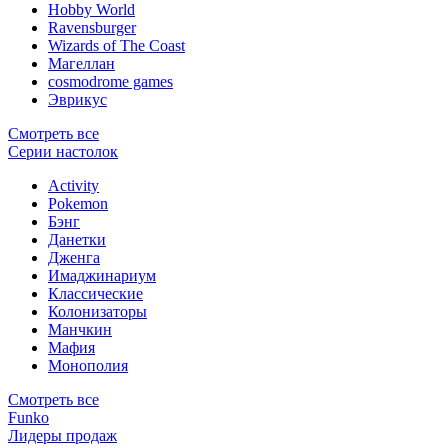
Hobby World
Ravensburger
Wizards of The Coast
Магеллан
сosmodrome games
Эврикус
Смотреть все
Серии настолок
Activity
Pokemon
Бэнг
Данетки
Дженга
Имаджинариум
Классические
Колонизаторы
Манчкин
Мафия
Монополия
Смотреть все
Funko
Лидеры продаж