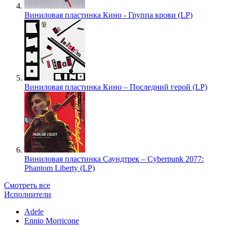
Виниловая пластинка Кино - Группа крови (LP)
Виниловая пластинка Кино – Последний герой (LP)
Виниловая пластинка Саундтрек – Cyberpunk 2077:
Phantom Liberty (LP)
Смотреть все
Исполнители
Adele
Ennio Morricone