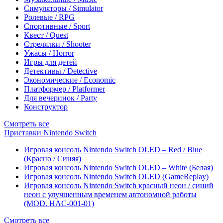
Симуляторы / Simulator
Ролевые / RPG
Спортивные / Sport
Квест / Quest
Стрелялки / Shooter
Ужасы / Horror
Игры для детей
Детективы / Detective
Экономические / Economic
Платформер / Platformer
Для вечеринок / Party
Конструктор
Смотреть все
Приставки Nintendo Switch
Игровая консоль Nintendo Switch OLED – Red / Blue
(Красно / Синяя)
Игровая консоль Nintendo Switch OLED – White (Белая)
Игровая консоль Nintendo Switch OLED (GameReplay)
Игровая консоль Nintendo Switch красный неон / синий
неон с улучшенным временем автономной работы
(MOD. HAC-001-01)
Смотреть все