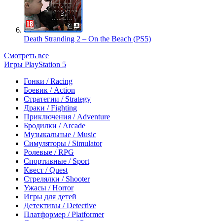
Death Stranding 2 – On the Beach (PS5)
Смотреть все
Игры PlayStation 5
Гонки / Racing
Боевик / Action
Стратегии / Strategy
Драки / Fighting
Приключения / Adventure
Бродилки / Arcade
Музыкальные / Music
Симуляторы / Simulator
Ролевые / RPG
Спортивные / Sport
Квест / Quest
Стрелялки / Shooter
Ужасы / Horror
Игры для детей
Детективы / Detective
Платформер / Platformer