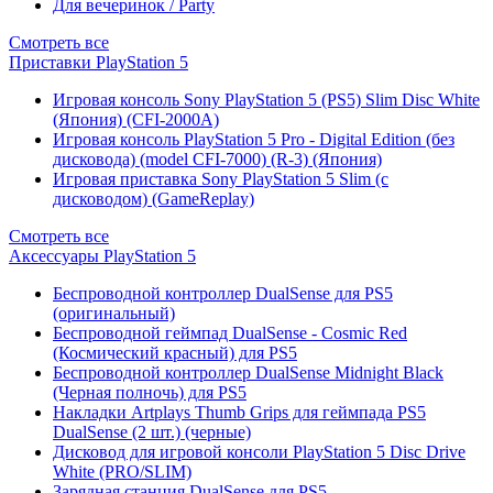
Для вечеринок / Party
Смотреть все
Приставки PlayStation 5
Игровая консоль Sony PlayStation 5 (PS5) Slim Disc White
(Япония) (CFI-2000A)
Игровая консоль PlayStation 5 Pro - Digital Edition (без
дисковода) (model CFI-7000) (R-3) (Япония)
Игровая приставка Sony PlayStation 5 Slim (с
дисководом) (GameReplay)
Смотреть все
Аксессуары PlayStation 5
Беспроводной контроллер DualSense для PS5
(оригинальный)
Беспроводной геймпад DualSense - Cosmic Red
(Космический красный) для PS5
Беспроводной контроллер DualSense Midnight Black
(Черная полночь) для PS5
Накладки Artplays Thumb Grips для геймпада PS5
DualSense (2 шт.) (черные)
Дисковод для игровой консоли PlayStation 5 Disc Drive
White (PRO/SLIM)
Зарядная станция DualSense для PS5