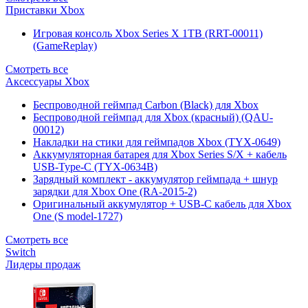
Приставки Xbox
Игровая консоль Xbox Series X 1TB (RRT-00011)
(GameReplay)
Смотреть все
Аксессуары Xbox
Беспроводной геймпад Carbon (Black) для Xbox
Беспроводной геймпад для Xbox (красный) (QAU-
00012)
Накладки на стики для геймпадов Xbox (TYX-0649)
Аккумуляторная батарея для Xbox Series S/X + кабель
USB-Type-C (TYX-0634B)
Зарядный комплект - аккумулятор геймпада + шнур
зарядки для Xbox One (RA-2015-2)
Оригинальный аккумулятор + USB-C кабель для Xbox
One (S model-1727)
Смотреть все
Switch
Лидеры продаж