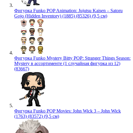
Фигурка Funko POP Animation: Jujutsu Kaisen – Satoru
Gojo (Hidden Inventory) (1885) (85326) (9,5 см)
Фигурка Funko Mystery Bitty POP: Stranger Things Season:
Mystery в ассортименте (1 случайная фигурка из 12)
(83667)
Фигурка Funko POP Movies: John Wick 3 – John Wick
(1763) (83572) (9,5 см)