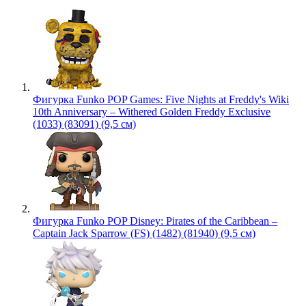
Фигурка Funko POP Games: Five Nights at Freddy's Wiki
10th Anniversary – Withered Golden Freddy Exclusive
(1033) (83091) (9,5 см)
Фигурка Funko POP Disney: Pirates of the Caribbean –
Captain Jack Sparrow (FS) (1482) (81940) (9,5 см)