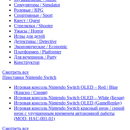
Симуляторы / Simulator
Ролевые / RPG
Спортивные / Sport
Квест / Quest
Стрелялки / Shooter
Ужасы / Horror
Игры для детей
Детективы / Detective
Экономические / Economic
Платформер / Platformer
Для вечеринок / Party
Конструктор
Смотреть все
Приставки Nintendo Switch
Игровая консоль Nintendo Switch OLED – Red / Blue
(Красно / Синяя)
Игровая консоль Nintendo Switch OLED – White (Белая)
Игровая консоль Nintendo Switch OLED (GameReplay)
Игровая консоль Nintendo Switch красный неон / синий
неон с улучшенным временем автономной работы
(MOD. HAC-001-01)
Смотреть все