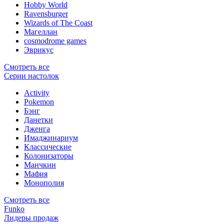
Hobby World
Ravensburger
Wizards of The Coast
Магеллан
сosmodrome games
Эврикус
Смотреть все
Серии настолок
Activity
Pokemon
Бэнг
Данетки
Дженга
Имаджинариум
Классические
Колонизаторы
Манчкин
Мафия
Монополия
Смотреть все
Funko
Лидеры продаж