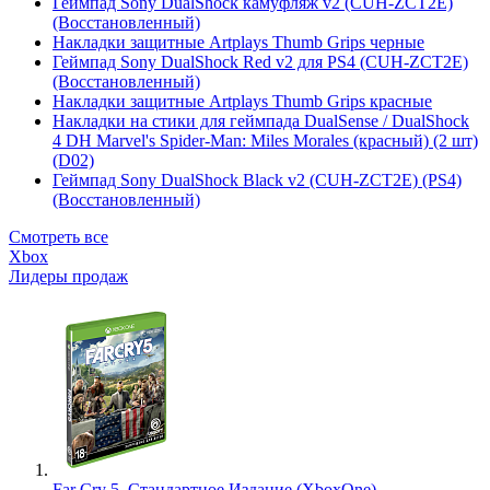
Геймпад Sony DualShock камуфляж v2 (CUH-ZCT2E)
(Восстановленный)
Накладки защитные Artplays Thumb Grips черные
Геймпад Sony DualShock Red v2 для PS4 (CUH-ZCT2E)
(Восстановленный)
Накладки защитные Artplays Thumb Grips красные
Накладки на стики для геймпада DualSense / DualShock
4 DH Marvel's Spider-Man: Miles Morales (красный) (2 шт)
(D02)
Геймпад Sony DualShock Black v2 (CUH-ZCT2E) (PS4)
(Восстановленный)
Смотреть все
Xbox
Лидеры продаж
Far Cry 5. Стандартное Издание (XboxOne)