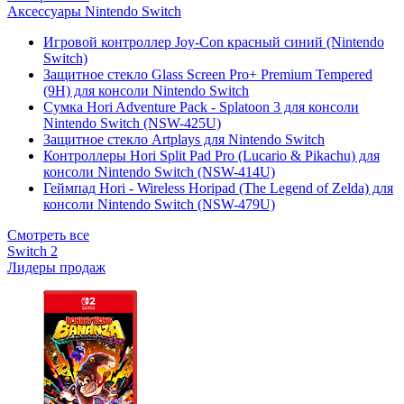
Аксессуары Nintendo Switch
Игровой контроллер Joy-Con красный синий (Nintendo
Switch)
Защитное стекло Glass Screen Pro+ Premium Tempered
(9H) для консоли Nintendo Switch
Сумка Hori Adventure Pack - Splatoon 3 для консоли
Nintendo Switch (NSW-425U)
Защитное стекло Artplays для Nintendo Switch
Контроллеры Hori Split Pad Pro (Lucario & Pikachu) для
консоли Nintendo Switch (NSW-414U)
Геймпад Hori - Wireless Horipad (The Legend of Zelda) для
консоли Nintendo Switch (NSW-479U)
Смотреть все
Switch 2
Лидеры продаж