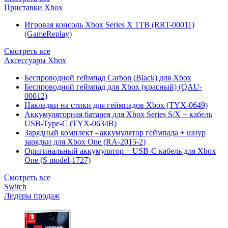
Приставки Xbox
Игровая консоль Xbox Series X 1TB (RRT-00011)
(GameReplay)
Смотреть все
Аксессуары Xbox
Беспроводной геймпад Carbon (Black) для Xbox
Беспроводной геймпад для Xbox (красный) (QAU-
00012)
Накладки на стики для геймпадов Xbox (TYX-0649)
Аккумуляторная батарея для Xbox Series S/X + кабель
USB-Type-C (TYX-0634B)
Зарядный комплект - аккумулятор геймпада + шнур
зарядки для Xbox One (RA-2015-2)
Оригинальный аккумулятор + USB-C кабель для Xbox
One (S model-1727)
Смотреть все
Switch
Лидеры продаж