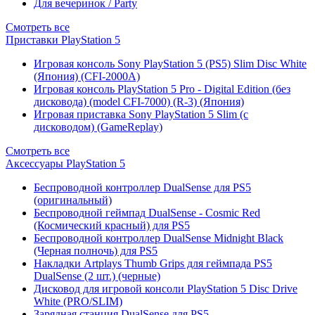
Для вечеринок / Party
Смотреть все
Приставки PlayStation 5
Игровая консоль Sony PlayStation 5 (PS5) Slim Disc White
(Япония) (CFI-2000A)
Игровая консоль PlayStation 5 Pro - Digital Edition (без
дисковода) (model CFI-7000) (R-3) (Япония)
Игровая приставка Sony PlayStation 5 Slim (с
дисководом) (GameReplay)
Смотреть все
Аксессуары PlayStation 5
Беспроводной контроллер DualSense для PS5
(оригинальный)
Беспроводной геймпад DualSense - Cosmic Red
(Космический красный) для PS5
Беспроводной контроллер DualSense Midnight Black
(Черная полночь) для PS5
Накладки Artplays Thumb Grips для геймпада PS5
DualSense (2 шт.) (черные)
Дисковод для игровой консоли PlayStation 5 Disc Drive
White (PRO/SLIM)
Зарядная станция DualSense для PS5