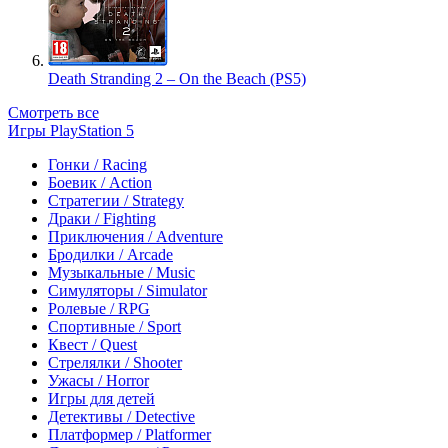
Death Stranding 2 – On the Beach (PS5)
Смотреть все
Игры PlayStation 5
Гонки / Racing
Боевик / Action
Стратегии / Strategy
Драки / Fighting
Приключения / Adventure
Бродилки / Arcade
Музыкальные / Music
Симуляторы / Simulator
Ролевые / RPG
Спортивные / Sport
Квест / Quest
Стрелялки / Shooter
Ужасы / Horror
Игры для детей
Детективы / Detective
Платформер / Platformer