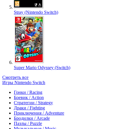
Stray (Nintendo Switch)
Super Mario Odyssey (Switch)
Смотреть все
Игры Nintendo Switch
Гонки / Racing
Боевик / Action
Стратегии / Strategy
Драки / Fighting
Приключения / Adventure
Бродилки / Arcade
Пазлы / Puzzle
Музыкальные / Music