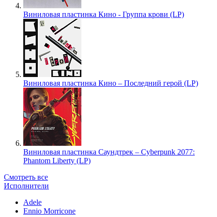
Виниловая пластинка Кино - Группа крови (LP)
Виниловая пластинка Кино – Последний герой (LP)
Виниловая пластинка Саундтрек – Cyberpunk 2077:
Phantom Liberty (LP)
Смотреть все
Исполнители
Adele
Ennio Morricone