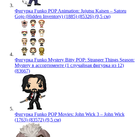
Фигурка Funko POP Animation: Jujutsu Kaisen – Satoru
Gojo (Hidden Inventory) (1885) (85326) (9,5 см)
Фигурка Funko Mystery Bitty POP: Stranger Things Season:
Mystery в ассортименте (1 случайная фигурка из 12)
(83667)
Фигурка Funko POP Movies: John Wick 3 – John Wick
(1763) (83572) (9,5 см)