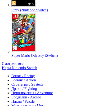
Stray (Nintendo Switch)
Super Mario Odyssey (Switch)
Смотреть все
Игры Nintendo Switch
Гонки / Racing
Боевик / Action
Стратегии / Strategy
Драки / Fighting
Приключения / Adventure
Бродилки / Arcade
Пазлы / Puzzle
Музыкальные / Music