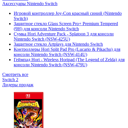
Аксессуары Nintendo Switch
Игровой контроллер Joy-Con красный синий (Nintendo
Switch)
Защитное стекло Glass Screen Pro+ Premium Tempered
(9H) для консоли Nintendo Switch
Сумка Hori Adventure Pack - Splatoon 3 для консоли
Nintendo Switch (NSW-425U)
Защитное стекло Artplays для Nintendo Switch
Контроллеры Hori Split Pad Pro (Lucario & Pikachu) для
консоли Nintendo Switch (NSW-414U)
Геймпад Hori - Wireless Horipad (The Legend of Zelda) для
консоли Nintendo Switch (NSW-479U)
Смотреть все
Switch 2
Лидеры продаж