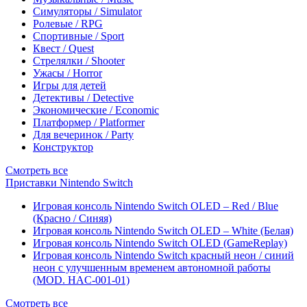
Симуляторы / Simulator
Ролевые / RPG
Спортивные / Sport
Квест / Quest
Стрелялки / Shooter
Ужасы / Horror
Игры для детей
Детективы / Detective
Экономические / Economic
Платформер / Platformer
Для вечеринок / Party
Конструктор
Смотреть все
Приставки Nintendo Switch
Игровая консоль Nintendo Switch OLED – Red / Blue
(Красно / Синяя)
Игровая консоль Nintendo Switch OLED – White (Белая)
Игровая консоль Nintendo Switch OLED (GameReplay)
Игровая консоль Nintendo Switch красный неон / синий
неон с улучшенным временем автономной работы
(MOD. HAC-001-01)
Смотреть все