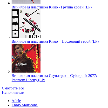
Виниловая пластинка Кино - Группа крови (LP)
Виниловая пластинка Кино – Последний герой (LP)
Виниловая пластинка Саундтрек – Cyberpunk 2077:
Phantom Liberty (LP)
Смотреть все
Исполнители
Adele
Ennio Morricone