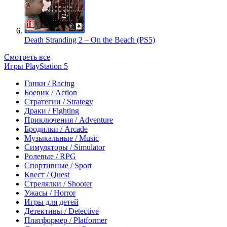
Death Stranding 2 – On the Beach (PS5)
Смотреть все
Игры PlayStation 5
Гонки / Racing
Боевик / Action
Стратегии / Strategy
Драки / Fighting
Приключения / Adventure
Бродилки / Arcade
Музыкальные / Music
Симуляторы / Simulator
Ролевые / RPG
Спортивные / Sport
Квест / Quest
Стрелялки / Shooter
Ужасы / Horror
Игры для детей
Детективы / Detective
Платформер / Platformer