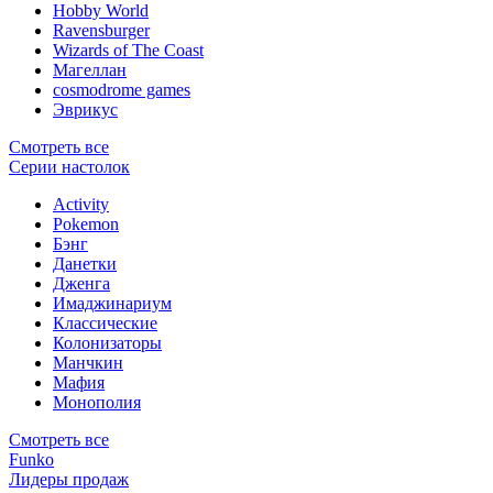
Hobby World
Ravensburger
Wizards of The Coast
Магеллан
сosmodrome games
Эврикус
Смотреть все
Серии настолок
Activity
Pokemon
Бэнг
Данетки
Дженга
Имаджинариум
Классические
Колонизаторы
Манчкин
Мафия
Монополия
Смотреть все
Funko
Лидеры продаж