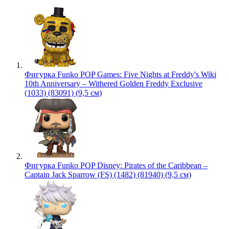
Фигурка Funko POP Games: Five Nights at Freddy's Wiki
10th Anniversary – Withered Golden Freddy Exclusive
(1033) (83091) (9,5 см)
Фигурка Funko POP Disney: Pirates of the Caribbean –
Captain Jack Sparrow (FS) (1482) (81940) (9,5 см)