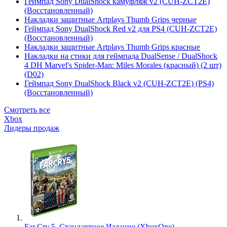
Геймпад Sony DualShock камуфляж v2 (CUH-ZCT2E)
(Восстановленный)
Накладки защитные Artplays Thumb Grips черные
Геймпад Sony DualShock Red v2 для PS4 (CUH-ZCT2E)
(Восстановленный)
Накладки защитные Artplays Thumb Grips красные
Накладки на стики для геймпада DualSense / DualShock
4 DH Marvel's Spider-Man: Miles Morales (красный) (2 шт)
(D02)
Геймпад Sony DualShock Black v2 (CUH-ZCT2E) (PS4)
(Восстановленный)
Смотреть все
Xbox
Лидеры продаж
Far Cry 5. Стандартное Издание (XboxOne)