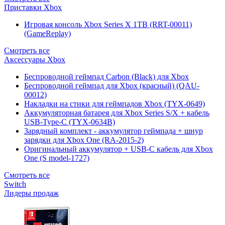
Приставки Xbox
Игровая консоль Xbox Series X 1TB (RRT-00011)
(GameReplay)
Смотреть все
Аксессуары Xbox
Беспроводной геймпад Carbon (Black) для Xbox
Беспроводной геймпад для Xbox (красный) (QAU-
00012)
Накладки на стики для геймпадов Xbox (TYX-0649)
Аккумуляторная батарея для Xbox Series S/X + кабель
USB-Type-C (TYX-0634B)
Зарядный комплект - аккумулятор геймпада + шнур
зарядки для Xbox One (RA-2015-2)
Оригинальный аккумулятор + USB-C кабель для Xbox
One (S model-1727)
Смотреть все
Switch
Лидеры продаж