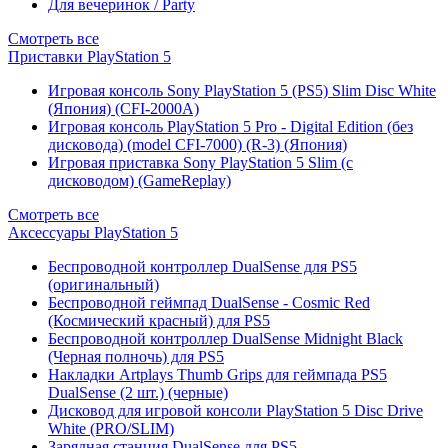
Для вечеринок / Party
Смотреть все
Приставки PlayStation 5
Игровая консоль Sony PlayStation 5 (PS5) Slim Disc White
(Япония) (CFI-2000A)
Игровая консоль PlayStation 5 Pro - Digital Edition (без
дисковода) (model CFI-7000) (R-3) (Япония)
Игровая приставка Sony PlayStation 5 Slim (с
дисководом) (GameReplay)
Смотреть все
Аксессуары PlayStation 5
Беспроводной контроллер DualSense для PS5
(оригинальный)
Беспроводной геймпад DualSense - Cosmic Red
(Космический красный) для PS5
Беспроводной контроллер DualSense Midnight Black
(Черная полночь) для PS5
Накладки Artplays Thumb Grips для геймпада PS5
DualSense (2 шт.) (черные)
Дисковод для игровой консоли PlayStation 5 Disc Drive
White (PRO/SLIM)
Зарядная станция DualSense для PS5