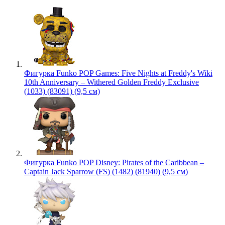
Фигурка Funko POP Games: Five Nights at Freddy's Wiki
10th Anniversary – Withered Golden Freddy Exclusive
(1033) (83091) (9,5 см)
Фигурка Funko POP Disney: Pirates of the Caribbean –
Captain Jack Sparrow (FS) (1482) (81940) (9,5 см)