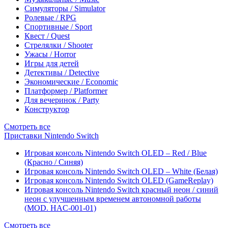
Симуляторы / Simulator
Ролевые / RPG
Спортивные / Sport
Квест / Quest
Стрелялки / Shooter
Ужасы / Horror
Игры для детей
Детективы / Detective
Экономические / Economic
Платформер / Platformer
Для вечеринок / Party
Конструктор
Смотреть все
Приставки Nintendo Switch
Игровая консоль Nintendo Switch OLED – Red / Blue
(Красно / Синяя)
Игровая консоль Nintendo Switch OLED – White (Белая)
Игровая консоль Nintendo Switch OLED (GameReplay)
Игровая консоль Nintendo Switch красный неон / синий
неон с улучшенным временем автономной работы
(MOD. HAC-001-01)
Смотреть все