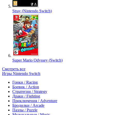
Stray (Nintendo Switch)
Super Mario Odyssey (Switch)
Смотреть все
Игры Nintendo Switch
Гонки / Racing
Боевик / Action
Стратегии / Strategy
Драки / Fighting
Приключения / Adventure
Бродилки / Arcade
Пазлы / Puzzle
Музыкальные / Music