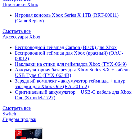
Приставки Xbox
Игровая консоль Xbox Series X 1TB (RRT-00011)
(GameReplay)
Смотреть все
Аксессуары Xbox
Беспроводной геймпад Carbon (Black) для Xbox
Беспроводной геймпад для Xbox (красный) (QAU-
00012)
Накладки на стики для геймпадов Xbox (TYX-0649)
Аккумуляторная батарея для Xbox Series S/X + кабель
USB-Type-C (TYX-0634B)
Зарядный комплект - аккумулятор геймпада + шнур
зарядки для Xbox One (RA-2015-2)
Оригинальный аккумулятор + USB-C кабель для Xbox
One (S model-1727)
Смотреть все
Switch
Лидеры продаж