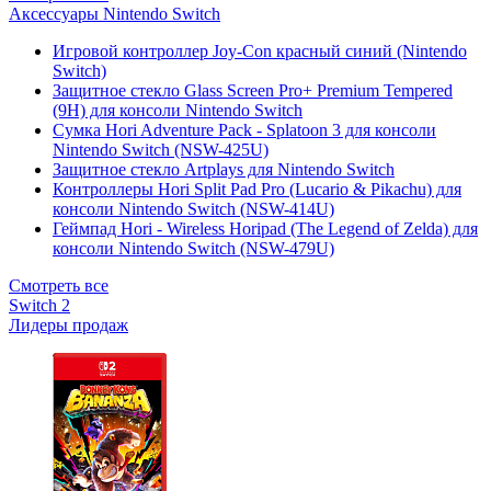
Аксессуары Nintendo Switch
Игровой контроллер Joy-Con красный синий (Nintendo
Switch)
Защитное стекло Glass Screen Pro+ Premium Tempered
(9H) для консоли Nintendo Switch
Сумка Hori Adventure Pack - Splatoon 3 для консоли
Nintendo Switch (NSW-425U)
Защитное стекло Artplays для Nintendo Switch
Контроллеры Hori Split Pad Pro (Lucario & Pikachu) для
консоли Nintendo Switch (NSW-414U)
Геймпад Hori - Wireless Horipad (The Legend of Zelda) для
консоли Nintendo Switch (NSW-479U)
Смотреть все
Switch 2
Лидеры продаж