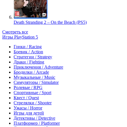
Death Stranding 2 – On the Beach (PS5)
Смотреть все
Игры PlayStation 5
Гонки / Racing
Боевик / Action
Стратегии / Strategy
Драки / Fighting
Приключения / Adventure
Бродилки / Arcade
Музыкальные / Music
Симуляторы / Simulator
Ролевые / RPG
Спортивные / Sport
Квест / Quest
Стрелялки / Shooter
Ужасы / Horror
Игры для детей
Детективы / Detective
Платформер / Platformer