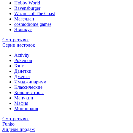
Hobby World
Ravensburger
Wizards of The Coast
Магеллан
сosmodrome games
Эврикус
Смотреть все
Серии настолок
Activity
Pokemon
Бэнг
Данетки
Дженга
Имаджинариум
Классические
Колонизаторы
Манчкин
Мафия
Монополия
Смотреть все
Funko
Лидеры продаж