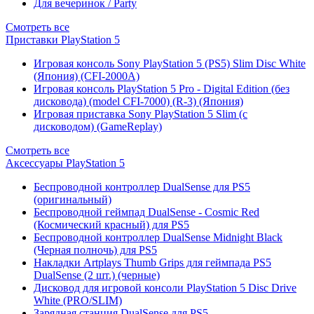
Для вечеринок / Party
Смотреть все
Приставки PlayStation 5
Игровая консоль Sony PlayStation 5 (PS5) Slim Disc White
(Япония) (CFI-2000A)
Игровая консоль PlayStation 5 Pro - Digital Edition (без
дисковода) (model CFI-7000) (R-3) (Япония)
Игровая приставка Sony PlayStation 5 Slim (с
дисководом) (GameReplay)
Смотреть все
Аксессуары PlayStation 5
Беспроводной контроллер DualSense для PS5
(оригинальный)
Беспроводной геймпад DualSense - Cosmic Red
(Космический красный) для PS5
Беспроводной контроллер DualSense Midnight Black
(Черная полночь) для PS5
Накладки Artplays Thumb Grips для геймпада PS5
DualSense (2 шт.) (черные)
Дисковод для игровой консоли PlayStation 5 Disc Drive
White (PRO/SLIM)
Зарядная станция DualSense для PS5