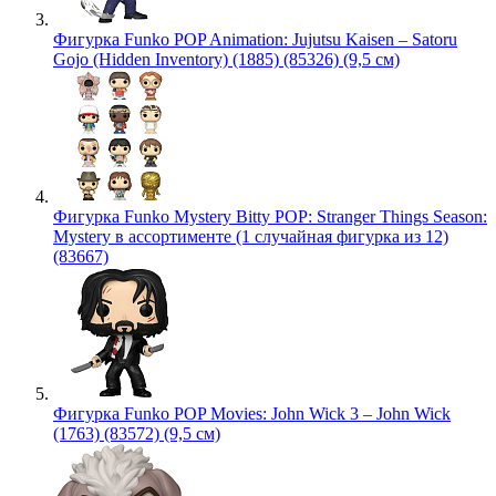
Фигурка Funko POP Animation: Jujutsu Kaisen – Satoru
Gojo (Hidden Inventory) (1885) (85326) (9,5 см)
Фигурка Funko Mystery Bitty POP: Stranger Things Season:
Mystery в ассортименте (1 случайная фигурка из 12)
(83667)
Фигурка Funko POP Movies: John Wick 3 – John Wick
(1763) (83572) (9,5 см)