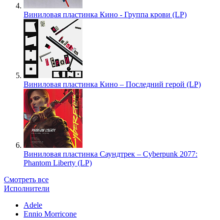
Виниловая пластинка Кино - Группа крови (LP)
Виниловая пластинка Кино – Последний герой (LP)
Виниловая пластинка Саундтрек – Cyberpunk 2077:
Phantom Liberty (LP)
Смотреть все
Исполнители
Adele
Ennio Morricone