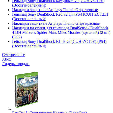
Геймпад Sony DualShock камуфляж v2 (CUH-ZCT2E)
(Восстановленный)
Накладки защитные Artplays Thumb Grips черные
Геймпад Sony DualShock Red v2 для PS4 (CUH-ZCT2E)
(Восстановленный)
Накладки защитные Artplays Thumb Grips красные
Накладки на стики для геймпада DualSense / DualShock
4 DH Marvel's Spider-Man: Miles Morales (красный) (2 шт)
(D02)
Геймпад Sony DualShock Black v2 (CUH-ZCT2E) (PS4)
(Восстановленный)
Смотреть все
Xbox
Лидеры продаж
Far Cry 5. Стандартное Издание (XboxOne)