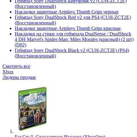
Геймпад Sony DualShock камуфляж v2 (CUH-ZCT2E)
(Восстановленный)
Накладки защитные Artplays Thumb Grips черные
Геймпад Sony DualShock Red v2 для PS4 (CUH-ZCT2E)
(Восстановленный)
Накладки защитные Artplays Thumb Grips красные
Накладки на стики для геймпада DualSense / DualShock
4 DH Marvel's Spider-Man: Miles Morales (красный) (2 шт)
(D02)
Геймпад Sony DualShock Black v2 (CUH-ZCT2E) (PS4)
(Восстановленный)
Смотреть все
Xbox
Лидеры продаж
Far Cry 5. Стандартное Издание (XboxOne)