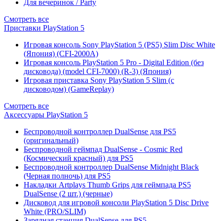
Для вечеринок / Party
Смотреть все
Приставки PlayStation 5
Игровая консоль Sony PlayStation 5 (PS5) Slim Disc White
(Япония) (CFI-2000A)
Игровая консоль PlayStation 5 Pro - Digital Edition (без
дисковода) (model CFI-7000) (R-3) (Япония)
Игровая приставка Sony PlayStation 5 Slim (с
дисководом) (GameReplay)
Смотреть все
Аксессуары PlayStation 5
Беспроводной контроллер DualSense для PS5
(оригинальный)
Беспроводной геймпад DualSense - Cosmic Red
(Космический красный) для PS5
Беспроводной контроллер DualSense Midnight Black
(Черная полночь) для PS5
Накладки Artplays Thumb Grips для геймпада PS5
DualSense (2 шт.) (черные)
Дисковод для игровой консоли PlayStation 5 Disc Drive
White (PRO/SLIM)
Зарядная станция DualSense для PS5