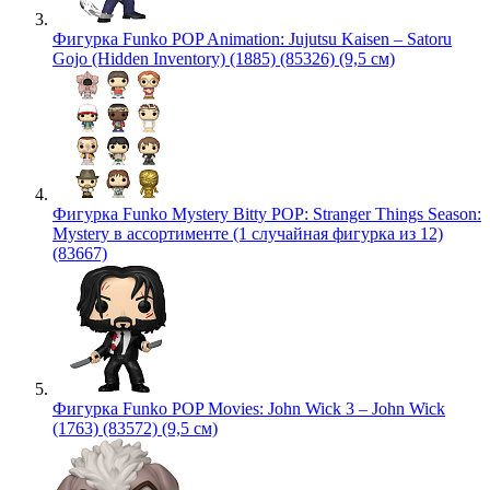
Фигурка Funko POP Animation: Jujutsu Kaisen – Satoru
Gojo (Hidden Inventory) (1885) (85326) (9,5 см)
Фигурка Funko Mystery Bitty POP: Stranger Things Season:
Mystery в ассортименте (1 случайная фигурка из 12)
(83667)
Фигурка Funko POP Movies: John Wick 3 – John Wick
(1763) (83572) (9,5 см)