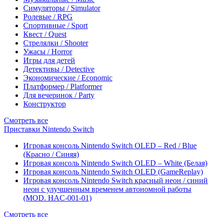
Симуляторы / Simulator
Ролевые / RPG
Спортивные / Sport
Квест / Quest
Стрелялки / Shooter
Ужасы / Horror
Игры для детей
Детективы / Detective
Экономические / Economic
Платформер / Platformer
Для вечеринок / Party
Конструктор
Смотреть все
Приставки Nintendo Switch
Игровая консоль Nintendo Switch OLED – Red / Blue
(Красно / Синяя)
Игровая консоль Nintendo Switch OLED – White (Белая)
Игровая консоль Nintendo Switch OLED (GameReplay)
Игровая консоль Nintendo Switch красный неон / синий
неон с улучшенным временем автономной работы
(MOD. HAC-001-01)
Смотреть все