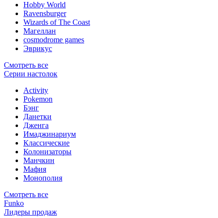
Hobby World
Ravensburger
Wizards of The Coast
Магеллан
сosmodrome games
Эврикус
Смотреть все
Серии настолок
Activity
Pokemon
Бэнг
Данетки
Дженга
Имаджинариум
Классические
Колонизаторы
Манчкин
Мафия
Монополия
Смотреть все
Funko
Лидеры продаж