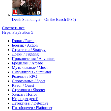
Death Stranding 2 – On the Beach (PS5)
Смотреть все
Игры PlayStation 5
Гонки / Racing
Боевик / Action
Стратегии / Strategy
Драки / Fighting
Приключения / Adventure
Бродилки / Arcade
Музыкальные / Music
Симуляторы / Simulator
Ролевые / RPG
Спортивные / Sport
Квест / Quest
Стрелялки / Shooter
Ужасы / Horror
Игры для детей
Детективы / Detective
Платформер / Platformer