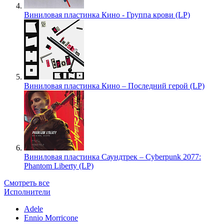
Виниловая пластинка Кино - Группа крови (LP)
Виниловая пластинка Кино – Последний герой (LP)
Виниловая пластинка Саундтрек – Cyberpunk 2077:
Phantom Liberty (LP)
Смотреть все
Исполнители
Adele
Ennio Morricone