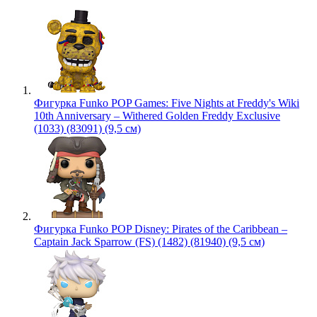
Фигурка Funko POP Games: Five Nights at Freddy's Wiki
10th Anniversary – Withered Golden Freddy Exclusive
(1033) (83091) (9,5 см)
Фигурка Funko POP Disney: Pirates of the Caribbean –
Captain Jack Sparrow (FS) (1482) (81940) (9,5 см)