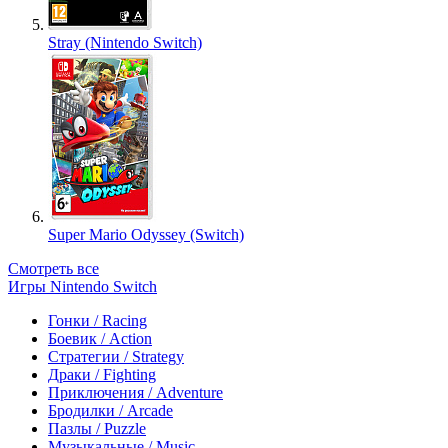
Stray (Nintendo Switch)
Super Mario Odyssey (Switch)
Смотреть все
Игры Nintendo Switch
Гонки / Racing
Боевик / Action
Стратегии / Strategy
Драки / Fighting
Приключения / Adventure
Бродилки / Arcade
Пазлы / Puzzle
Музыкальные / Music