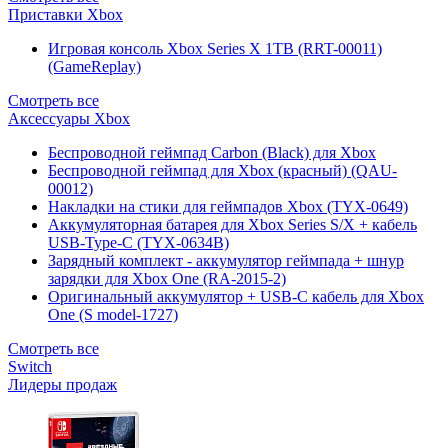
Приставки Xbox
Игровая консоль Xbox Series X 1TB (RRT-00011)
(GameReplay)
Смотреть все
Аксессуары Xbox
Беспроводной геймпад Carbon (Black) для Xbox
Беспроводной геймпад для Xbox (красный) (QAU-
00012)
Накладки на стики для геймпадов Xbox (TYX-0649)
Аккумуляторная батарея для Xbox Series S/X + кабель
USB-Type-C (TYX-0634B)
Зарядный комплект - аккумулятор геймпада + шнур
зарядки для Xbox One (RA-2015-2)
Оригинальный аккумулятор + USB-C кабель для Xbox
One (S model-1727)
Смотреть все
Switch
Лидеры продаж