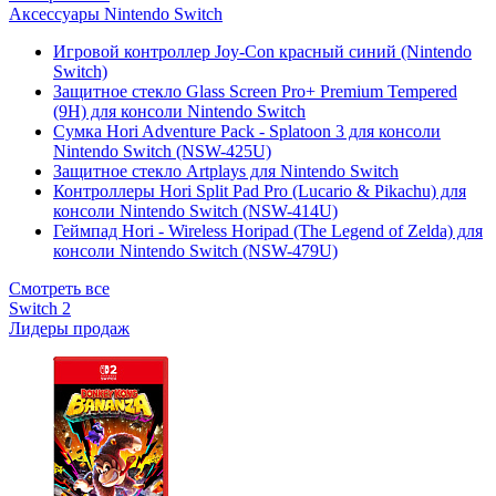
Аксессуары Nintendo Switch
Игровой контроллер Joy-Con красный синий (Nintendo
Switch)
Защитное стекло Glass Screen Pro+ Premium Tempered
(9H) для консоли Nintendo Switch
Сумка Hori Adventure Pack - Splatoon 3 для консоли
Nintendo Switch (NSW-425U)
Защитное стекло Artplays для Nintendo Switch
Контроллеры Hori Split Pad Pro (Lucario & Pikachu) для
консоли Nintendo Switch (NSW-414U)
Геймпад Hori - Wireless Horipad (The Legend of Zelda) для
консоли Nintendo Switch (NSW-479U)
Смотреть все
Switch 2
Лидеры продаж