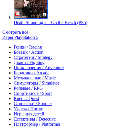
Death Stranding 2 – On the Beach (PS5)
Смотреть все
Игры PlayStation 5
Гонки / Racing
Боевик / Action
Стратегии / Strategy
Драки / Fighting
Приключения / Adventure
Бродилки / Arcade
Музыкальные / Music
Симуляторы / Simulator
Ролевые / RPG
Спортивные / Sport
Квест / Quest
Стрелялки / Shooter
Ужасы / Horror
Игры для детей
Детективы / Detective
Платформер / Platformer