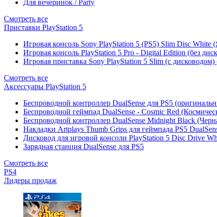
Для вечеринок / Party
Смотреть все
Приставки PlayStation 5
Игровая консоль Sony PlayStation 5 (PS5) Slim Disc White
Игровая консоль PlayStation 5 Pro - Digital Edition (без ди
Игровая приставка Sony PlayStation 5 Slim (с дисководом)
Смотреть все
Аксессуары PlayStation 5
Беспроводной контроллер DualSense для PS5 (оригиналь
Беспроводной геймпад DualSense - Cosmic Red (Космичес
Беспроводной контроллер DualSense Midnight Black (Черн
Накладки Artplays Thumb Grips для геймпада PS5 DualSens
Дисковод для игровой консоли PlayStation 5 Disc Drive W
Зарядная станция DualSense для PS5
Смотреть все
PS4
Лидеры продаж