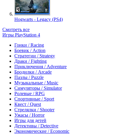
Hogwarts - Legacy (PS4)
Смотреть все
Игры PlayStation 4
Гонки / Racing
Боевик / Action
Стратегии / Strategy
Драки / Fighting
Приключения / Adventure
Бродилки / Arcade
Пазлы / Puzzle
Музыкальные / Music
Симуляторы / Simulator
Ролевые / RPG
Спортивные / Sport
Квест / Quest
Стрелялки / Shooter
Ужасы / Horror
Игры для детей
Детективы / Detective
Экономические / Economic