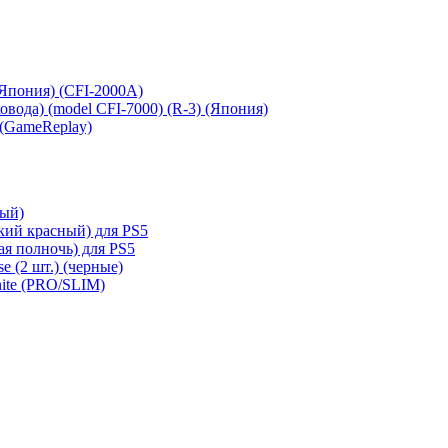
 (Япония) (CFI-2000A)
сковода) (model CFI-7000) (R-3) (Япония)
 (GameReplay)
ный)
кий красный) для PS5
ая полночь) для PS5
e (2 шт.) (черные)
hite (PRO/SLIM)