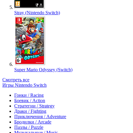
Stray (Nintendo Switch)
Super Mario Odyssey (Switch)
Смотреть все
Игры Nintendo Switch
Гонки / Racing
Боевик / Action
Стратегии / Strategy
Драки / Fighting
Приключения / Adventure
Бродилки / Arcade
Пазлы / Puzzle
Музыкальные / Music