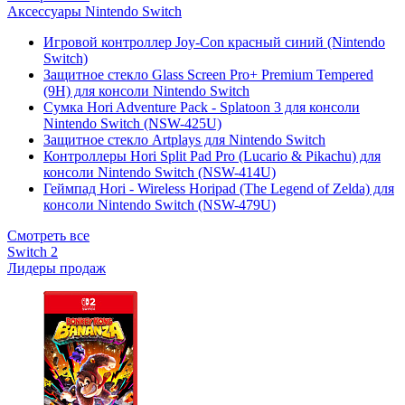
Аксессуары Nintendo Switch
Игровой контроллер Joy-Con красный синий (Nintendo
Switch)
Защитное стекло Glass Screen Pro+ Premium Tempered
(9H) для консоли Nintendo Switch
Сумка Hori Adventure Pack - Splatoon 3 для консоли
Nintendo Switch (NSW-425U)
Защитное стекло Artplays для Nintendo Switch
Контроллеры Hori Split Pad Pro (Lucario & Pikachu) для
консоли Nintendo Switch (NSW-414U)
Геймпад Hori - Wireless Horipad (The Legend of Zelda) для
консоли Nintendo Switch (NSW-479U)
Смотреть все
Switch 2
Лидеры продаж