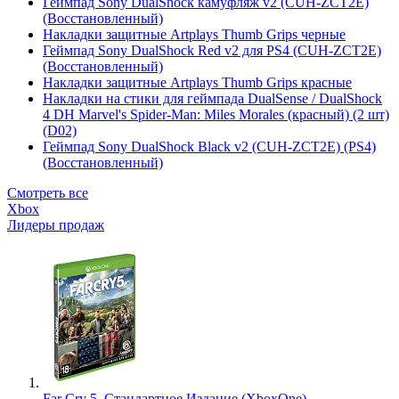
Геймпад Sony DualShock камуфляж v2 (CUH-ZCT2E)
(Восстановленный)
Накладки защитные Artplays Thumb Grips черные
Геймпад Sony DualShock Red v2 для PS4 (CUH-ZCT2E)
(Восстановленный)
Накладки защитные Artplays Thumb Grips красные
Накладки на стики для геймпада DualSense / DualShock
4 DH Marvel's Spider-Man: Miles Morales (красный) (2 шт)
(D02)
Геймпад Sony DualShock Black v2 (CUH-ZCT2E) (PS4)
(Восстановленный)
Смотреть все
Xbox
Лидеры продаж
Far Cry 5. Стандартное Издание (XboxOne)