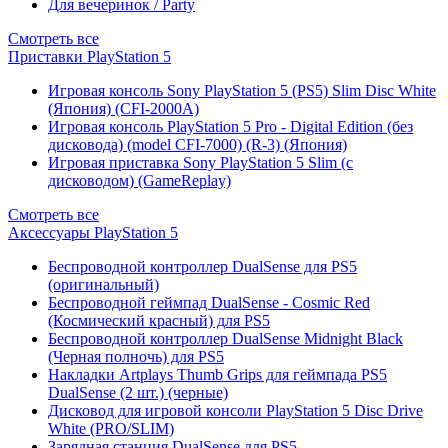
Для вечеринок / Party
Смотреть все
Приставки PlayStation 5
Игровая консоль Sony PlayStation 5 (PS5) Slim Disc White
(Япония) (CFI-2000A)
Игровая консоль PlayStation 5 Pro - Digital Edition (без
дисковода) (model CFI-7000) (R-3) (Япония)
Игровая приставка Sony PlayStation 5 Slim (с
дисководом) (GameReplay)
Смотреть все
Аксессуары PlayStation 5
Беспроводной контроллер DualSense для PS5
(оригинальный)
Беспроводной геймпад DualSense - Cosmic Red
(Космический красный) для PS5
Беспроводной контроллер DualSense Midnight Black
(Черная полночь) для PS5
Накладки Artplays Thumb Grips для геймпада PS5
DualSense (2 шт.) (черные)
Дисковод для игровой консоли PlayStation 5 Disc Drive
White (PRO/SLIM)
Зарядная станция DualSense для PS5