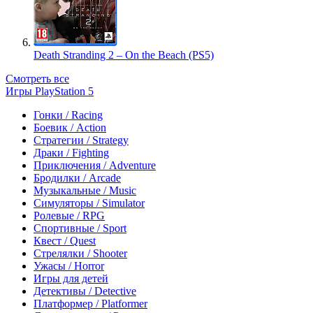
Death Stranding 2 – On the Beach (PS5)
Смотреть все
Игры PlayStation 5
Гонки / Racing
Боевик / Action
Стратегии / Strategy
Драки / Fighting
Приключения / Adventure
Бродилки / Arcade
Музыкальные / Music
Симуляторы / Simulator
Ролевые / RPG
Спортивные / Sport
Квест / Quest
Стрелялки / Shooter
Ужасы / Horror
Игры для детей
Детективы / Detective
Платформер / Platformer