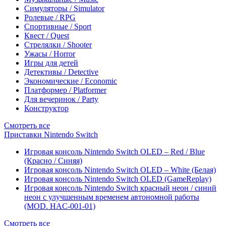
Симуляторы / Simulator
Ролевые / RPG
Спортивные / Sport
Квест / Quest
Стрелялки / Shooter
Ужасы / Horror
Игры для детей
Детективы / Detective
Экономические / Economic
Платформер / Platformer
Для вечеринок / Party
Конструктор
Смотреть все
Приставки Nintendo Switch
Игровая консоль Nintendo Switch OLED – Red / Blue
(Красно / Синяя)
Игровая консоль Nintendo Switch OLED – White (Белая)
Игровая консоль Nintendo Switch OLED (GameReplay)
Игровая консоль Nintendo Switch красный неон / синий
неон с улучшенным временем автономной работы
(MOD. HAC-001-01)
Смотреть все