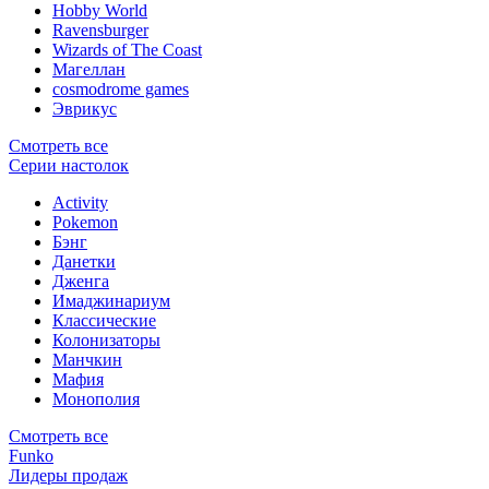
Hobby World
Ravensburger
Wizards of The Coast
Магеллан
сosmodrome games
Эврикус
Смотреть все
Серии настолок
Activity
Pokemon
Бэнг
Данетки
Дженга
Имаджинариум
Классические
Колонизаторы
Манчкин
Мафия
Монополия
Смотреть все
Funko
Лидеры продаж