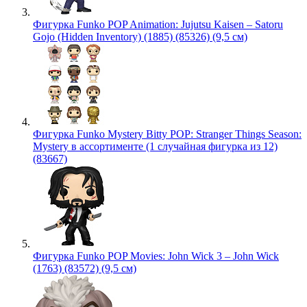
Фигурка Funko POP Animation: Jujutsu Kaisen – Satoru
Gojo (Hidden Inventory) (1885) (85326) (9,5 см)
Фигурка Funko Mystery Bitty POP: Stranger Things Season:
Mystery в ассортименте (1 случайная фигурка из 12)
(83667)
Фигурка Funko POP Movies: John Wick 3 – John Wick
(1763) (83572) (9,5 см)