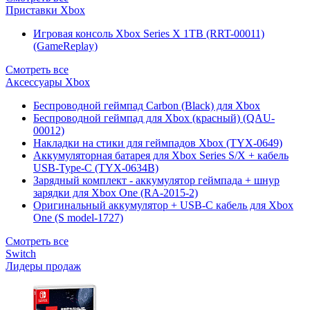
Приставки Xbox
Игровая консоль Xbox Series X 1TB (RRT-00011)
(GameReplay)
Смотреть все
Аксессуары Xbox
Беспроводной геймпад Carbon (Black) для Xbox
Беспроводной геймпад для Xbox (красный) (QAU-
00012)
Накладки на стики для геймпадов Xbox (TYX-0649)
Аккумуляторная батарея для Xbox Series S/X + кабель
USB-Type-C (TYX-0634B)
Зарядный комплект - аккумулятор геймпада + шнур
зарядки для Xbox One (RA-2015-2)
Оригинальный аккумулятор + USB-C кабель для Xbox
One (S model-1727)
Смотреть все
Switch
Лидеры продаж