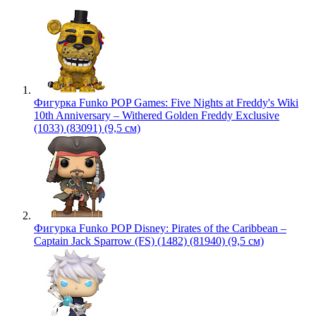
Фигурка Funko POP Games: Five Nights at Freddy's Wiki
10th Anniversary – Withered Golden Freddy Exclusive
(1033) (83091) (9,5 см)
Фигурка Funko POP Disney: Pirates of the Caribbean –
Captain Jack Sparrow (FS) (1482) (81940) (9,5 см)