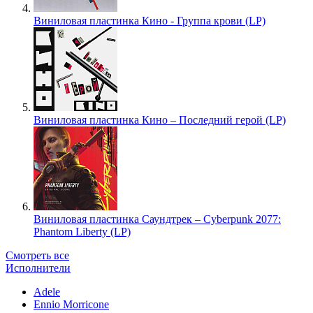
Виниловая пластинка Кино - Группа крови (LP)
Виниловая пластинка Кино – Последний герой (LP)
Виниловая пластинка Саундтрек – Cyberpunk 2077:
Phantom Liberty (LP)
Смотреть все
Исполнители
Adele
Ennio Morricone