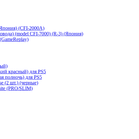
 (Япония) (CFI-2000A)
сковода) (model CFI-7000) (R-3) (Япония)
 (GameReplay)
ный)
кий красный) для PS5
ая полночь) для PS5
e (2 шт.) (черные)
hite (PRO/SLIM)