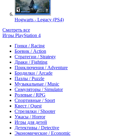
Hogwarts - Legacy (PS4)
Смотреть все
Игры PlayStation 4
Гонки / Racing
Боевик / Action
Стратегии / Strategy
Драки / Fighting
Приключения / Adventure
Бродилки / Arcade
Пазлы / Puzzle
Музыкальные / Music
Симуляторы / Simulator
Ролевые / RPG
Спортивные / Sport
Квест / Quest
Стрелялки / Shooter
Ужасы / Horror
Игры для детей
Детективы / Detective
Экономические / Economic