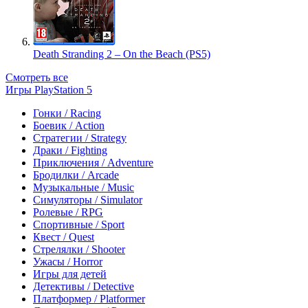
Death Stranding 2 – On the Beach (PS5)
Смотреть все
Игры PlayStation 5
Гонки / Racing
Боевик / Action
Стратегии / Strategy
Драки / Fighting
Приключения / Adventure
Бродилки / Arcade
Музыкальные / Music
Симуляторы / Simulator
Ролевые / RPG
Спортивные / Sport
Квест / Quest
Стрелялки / Shooter
Ужасы / Horror
Игры для детей
Детективы / Detective
Платформер / Platformer