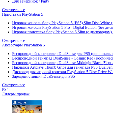
Для вечеринок / Party
Смотреть все
Приставки PlayStation 5
Игровая консоль Sony PlayStation 5 (PS5) Slim Disc White
Игровая консоль PlayStation 5 Pro - Digital Edition (без ди
Игровая приставка Sony PlayStation 5 Slim (с дисководом)
Смотреть все
Аксессуары PlayStation 5
Беспроводной контроллер DualSense для PS5 (оригиналь
Беспроводной геймпад DualSense - Cosmic Red (Космичес
Беспроводной контроллер DualSense Midnight Black (Черн
Накладки Artplays Thumb Grips для геймпада PS5 DualSens
Дисковод для игровой консоли PlayStation 5 Disc Drive W
Зарядная станция DualSense для PS5
Смотреть все
PS4
Лидеры продаж