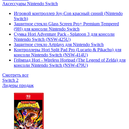
Аксессуары Nintendo Switch
Игровой контроллер Joy-Con красный синий (Nintendo
Switch)
Защитное стекло Glass Screen Pro+ Premium Tempered
(9H) для консоли Nintendo Switch
Сумка Hori Adventure Pack - Splatoon 3 для консоли
Nintendo Switch (NSW-425U)
Защитное стекло Artplays для Nintendo Switch
Контроллеры Hori Split Pad Pro (Lucario & Pikachu) для
консоли Nintendo Switch (NSW-414U)
Геймпад Hori - Wireless Horipad (The Legend of Zelda) для
консоли Nintendo Switch (NSW-479U)
Смотреть все
Switch 2
Лидеры продаж