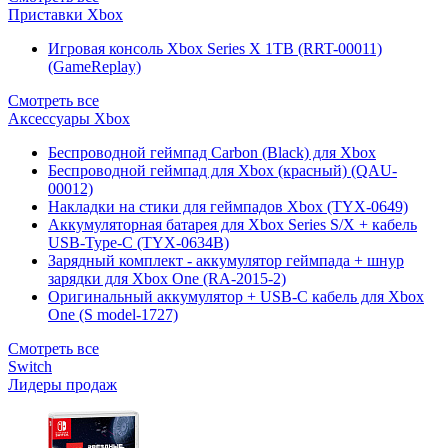
Приставки Xbox
Игровая консоль Xbox Series X 1TB (RRT-00011)
(GameReplay)
Смотреть все
Аксессуары Xbox
Беспроводной геймпад Carbon (Black) для Xbox
Беспроводной геймпад для Xbox (красный) (QAU-
00012)
Накладки на стики для геймпадов Xbox (TYX-0649)
Аккумуляторная батарея для Xbox Series S/X + кабель
USB-Type-C (TYX-0634B)
Зарядный комплект - аккумулятор геймпада + шнур
зарядки для Xbox One (RA-2015-2)
Оригинальный аккумулятор + USB-C кабель для Xbox
One (S model-1727)
Смотреть все
Switch
Лидеры продаж