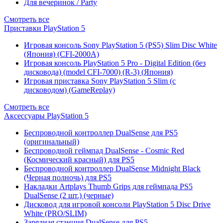
Для вечеринок / Party
Смотреть все
Приставки PlayStation 5
Игровая консоль Sony PlayStation 5 (PS5) Slim Disc White
(Япония) (CFI-2000A)
Игровая консоль PlayStation 5 Pro - Digital Edition (без
дисковода) (model CFI-7000) (R-3) (Япония)
Игровая приставка Sony PlayStation 5 Slim (с
дисководом) (GameReplay)
Смотреть все
Аксессуары PlayStation 5
Беспроводной контроллер DualSense для PS5
(оригинальный)
Беспроводной геймпад DualSense - Cosmic Red
(Космический красный) для PS5
Беспроводной контроллер DualSense Midnight Black
(Черная полночь) для PS5
Накладки Artplays Thumb Grips для геймпада PS5
DualSense (2 шт.) (черные)
Дисковод для игровой консоли PlayStation 5 Disc Drive
White (PRO/SLIM)
Зарядная станция DualSense для PS5