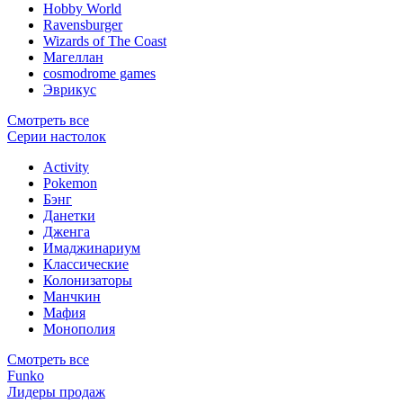
Hobby World
Ravensburger
Wizards of The Coast
Магеллан
сosmodrome games
Эврикус
Смотреть все
Серии настолок
Activity
Pokemon
Бэнг
Данетки
Дженга
Имаджинариум
Классические
Колонизаторы
Манчкин
Мафия
Монополия
Смотреть все
Funko
Лидеры продаж