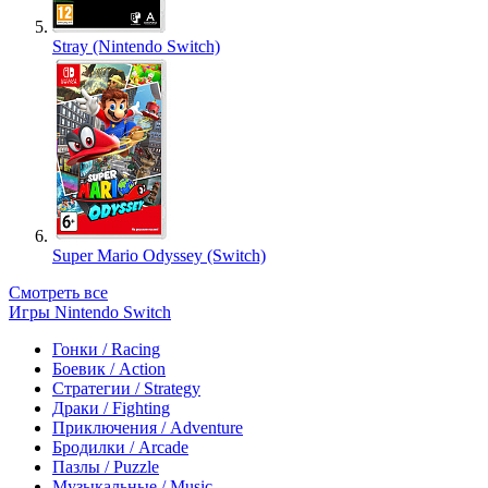
Stray (Nintendo Switch)
Super Mario Odyssey (Switch)
Смотреть все
Игры Nintendo Switch
Гонки / Racing
Боевик / Action
Стратегии / Strategy
Драки / Fighting
Приключения / Adventure
Бродилки / Arcade
Пазлы / Puzzle
Музыкальные / Music