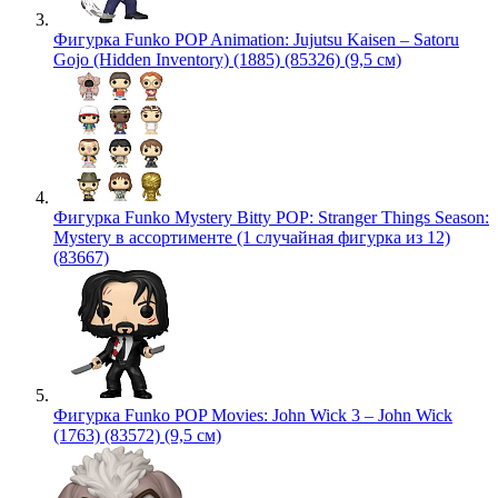
Фигурка Funko POP Animation: Jujutsu Kaisen – Satoru
Gojo (Hidden Inventory) (1885) (85326) (9,5 см)
Фигурка Funko Mystery Bitty POP: Stranger Things Season:
Mystery в ассортименте (1 случайная фигурка из 12)
(83667)
Фигурка Funko POP Movies: John Wick 3 – John Wick
(1763) (83572) (9,5 см)