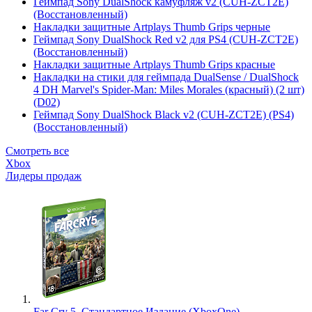
Геймпад Sony DualShock камуфляж v2 (CUH-ZCT2E)
(Восстановленный)
Накладки защитные Artplays Thumb Grips черные
Геймпад Sony DualShock Red v2 для PS4 (CUH-ZCT2E)
(Восстановленный)
Накладки защитные Artplays Thumb Grips красные
Накладки на стики для геймпада DualSense / DualShock
4 DH Marvel's Spider-Man: Miles Morales (красный) (2 шт)
(D02)
Геймпад Sony DualShock Black v2 (CUH-ZCT2E) (PS4)
(Восстановленный)
Смотреть все
Xbox
Лидеры продаж
Far Cry 5. Стандартное Издание (XboxOne)