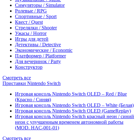
Симуляторы / Simulator
Ролевые / RPG
Спортивные / Sport
Квест / Quest
Стрелялки / Shooter
Ужасы / Horror
Игры для детей
Детективы / Detective
Экономические / Economic
Платформер / Platformer
Для вечеринок / Party
Конструктор
Смотреть все
Приставки Nintendo Switch
Игровая консоль Nintendo Switch OLED – Red / Blue
(Красно / Синяя)
Игровая консоль Nintendo Switch OLED – White (Белая)
Игровая консоль Nintendo Switch OLED (GameReplay)
Игровая консоль Nintendo Switch красный неон / синий
неон с улучшенным временем автономной работы
(MOD. HAC-001-01)
Смотреть все