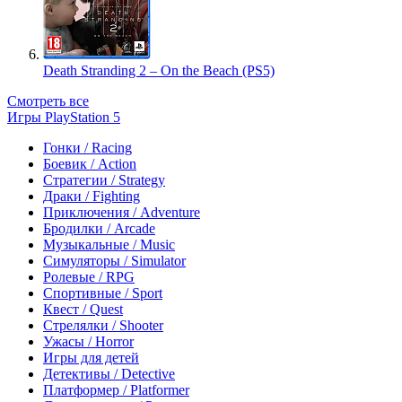
Death Stranding 2 – On the Beach (PS5)
Смотреть все
Игры PlayStation 5
Гонки / Racing
Боевик / Action
Стратегии / Strategy
Драки / Fighting
Приключения / Adventure
Бродилки / Arcade
Музыкальные / Music
Симуляторы / Simulator
Ролевые / RPG
Спортивные / Sport
Квест / Quest
Стрелялки / Shooter
Ужасы / Horror
Игры для детей
Детективы / Detective
Платформер / Platformer