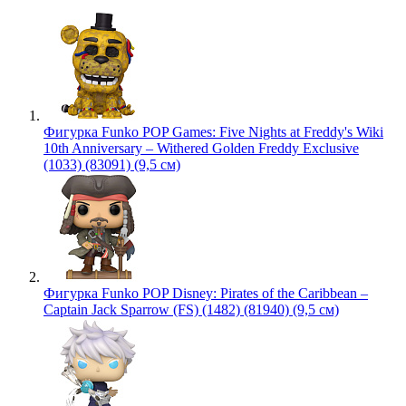
Фигурка Funko POP Games: Five Nights at Freddy's Wiki
10th Anniversary – Withered Golden Freddy Exclusive
(1033) (83091) (9,5 см)
Фигурка Funko POP Disney: Pirates of the Caribbean –
Captain Jack Sparrow (FS) (1482) (81940) (9,5 см)