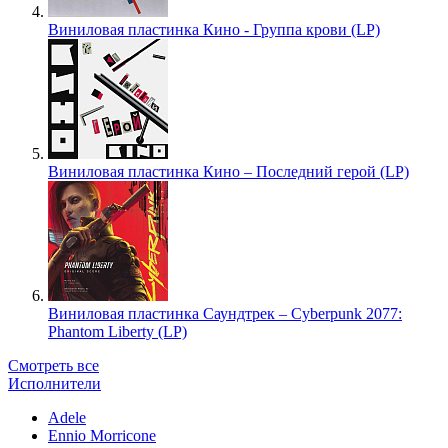
Виниловая пластинка Кино - Группа крови (LP)
Виниловая пластинка Кино – Последний герой (LP)
Виниловая пластинка Саундтрек – Cyberpunk 2077:
Phantom Liberty (LP)
Смотреть все
Исполнители
Adele
Ennio Morricone