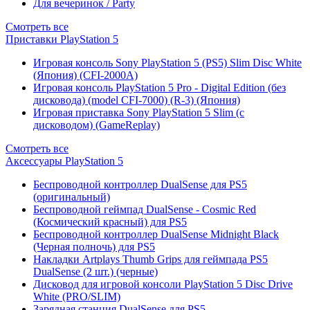
Для вечеринок / Party
Смотреть все
Приставки PlayStation 5
Игровая консоль Sony PlayStation 5 (PS5) Slim Disc White
(Япония) (CFI-2000A)
Игровая консоль PlayStation 5 Pro - Digital Edition (без
дисковода) (model CFI-7000) (R-3) (Япония)
Игровая приставка Sony PlayStation 5 Slim (с
дисководом) (GameReplay)
Смотреть все
Аксессуары PlayStation 5
Беспроводной контроллер DualSense для PS5
(оригинальный)
Беспроводной геймпад DualSense - Cosmic Red
(Космический красный) для PS5
Беспроводной контроллер DualSense Midnight Black
(Черная полночь) для PS5
Накладки Artplays Thumb Grips для геймпада PS5
DualSense (2 шт.) (черные)
Дисковод для игровой консоли PlayStation 5 Disc Drive
White (PRO/SLIM)
Зарядная станция DualSense для PS5