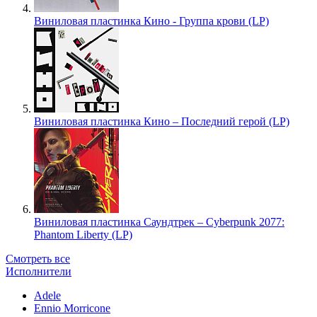
Виниловая пластинка Кино - Группа крови (LP)
Виниловая пластинка Кино – Последний герой (LP)
Виниловая пластинка Саундтрек – Cyberpunk 2077:
Phantom Liberty (LP)
Смотреть все
Исполнители
Adele
Ennio Morricone