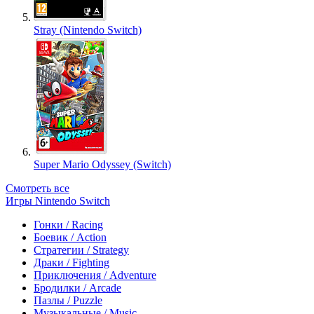
Stray (Nintendo Switch)
Super Mario Odyssey (Switch)
Смотреть все
Игры Nintendo Switch
Гонки / Racing
Боевик / Action
Стратегии / Strategy
Драки / Fighting
Приключения / Adventure
Бродилки / Arcade
Пазлы / Puzzle
Музыкальные / Music