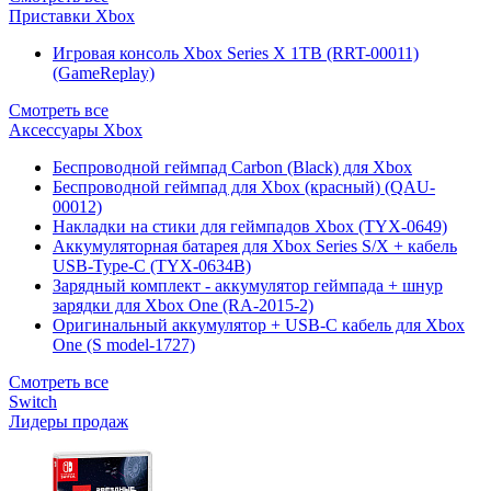
Приставки Xbox
Игровая консоль Xbox Series X 1TB (RRT-00011)
(GameReplay)
Смотреть все
Аксессуары Xbox
Беспроводной геймпад Carbon (Black) для Xbox
Беспроводной геймпад для Xbox (красный) (QAU-
00012)
Накладки на стики для геймпадов Xbox (TYX-0649)
Аккумуляторная батарея для Xbox Series S/X + кабель
USB-Type-C (TYX-0634B)
Зарядный комплект - аккумулятор геймпада + шнур
зарядки для Xbox One (RA-2015-2)
Оригинальный аккумулятор + USB-C кабель для Xbox
One (S model-1727)
Смотреть все
Switch
Лидеры продаж