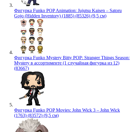
Фигурка Funko POP Animation: Jujutsu Kaisen – Satoru
Gojo (Hidden Inventory) (1885) (85326) (9,5 см)
Фигурка Funko Mystery Bitty POP: Stranger Things Season:
Mystery в ассортименте (1 случайная фигурка из 12)
(83667)
Фигурка Funko POP Movies: John Wick 3 – John Wick
(1763) (83572) (9,5 см)