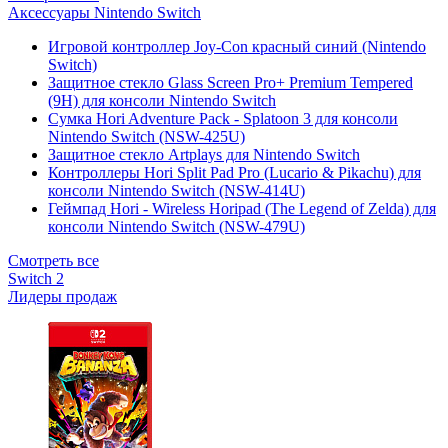
Аксессуары Nintendo Switch
Игровой контроллер Joy-Con красный синий (Nintendo
Switch)
Защитное стекло Glass Screen Pro+ Premium Tempered
(9H) для консоли Nintendo Switch
Сумка Hori Adventure Pack - Splatoon 3 для консоли
Nintendo Switch (NSW-425U)
Защитное стекло Artplays для Nintendo Switch
Контроллеры Hori Split Pad Pro (Lucario & Pikachu) для
консоли Nintendo Switch (NSW-414U)
Геймпад Hori - Wireless Horipad (The Legend of Zelda) для
консоли Nintendo Switch (NSW-479U)
Смотреть все
Switch 2
Лидеры продаж