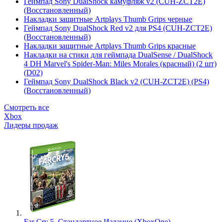
Геймпад Sony DualShock камуфляж v2 (CUH-ZCT2E)
(Восстановленный)
Накладки защитные Artplays Thumb Grips черные
Геймпад Sony DualShock Red v2 для PS4 (CUH-ZCT2E)
(Восстановленный)
Накладки защитные Artplays Thumb Grips красные
Накладки на стики для геймпада DualSense / DualShock
4 DH Marvel's Spider-Man: Miles Morales (красный) (2 шт)
(D02)
Геймпад Sony DualShock Black v2 (CUH-ZCT2E) (PS4)
(Восстановленный)
Смотреть все
Xbox
Лидеры продаж
Far Cry 5. Стандартное Издание (XboxOne)