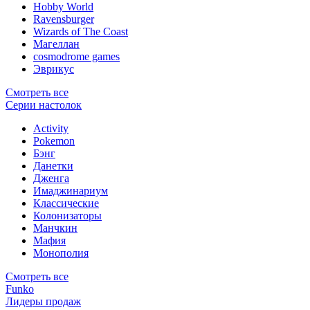
Hobby World
Ravensburger
Wizards of The Coast
Магеллан
сosmodrome games
Эврикус
Смотреть все
Серии настолок
Activity
Pokemon
Бэнг
Данетки
Дженга
Имаджинариум
Классические
Колонизаторы
Манчкин
Мафия
Монополия
Смотреть все
Funko
Лидеры продаж