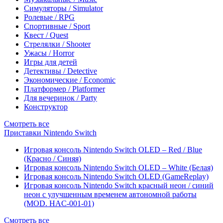
Симуляторы / Simulator
Ролевые / RPG
Спортивные / Sport
Квест / Quest
Стрелялки / Shooter
Ужасы / Horror
Игры для детей
Детективы / Detective
Экономические / Economic
Платформер / Platformer
Для вечеринок / Party
Конструктор
Смотреть все
Приставки Nintendo Switch
Игровая консоль Nintendo Switch OLED – Red / Blue
(Красно / Синяя)
Игровая консоль Nintendo Switch OLED – White (Белая)
Игровая консоль Nintendo Switch OLED (GameReplay)
Игровая консоль Nintendo Switch красный неон / синий
неон с улучшенным временем автономной работы
(MOD. HAC-001-01)
Смотреть все