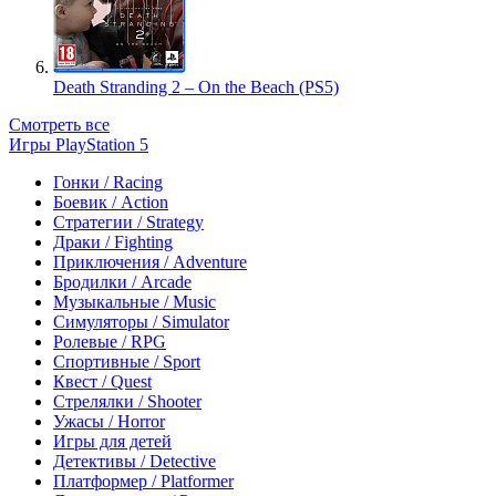
Death Stranding 2 – On the Beach (PS5)
Смотреть все
Игры PlayStation 5
Гонки / Racing
Боевик / Action
Стратегии / Strategy
Драки / Fighting
Приключения / Adventure
Бродилки / Arcade
Музыкальные / Music
Симуляторы / Simulator
Ролевые / RPG
Спортивные / Sport
Квест / Quest
Стрелялки / Shooter
Ужасы / Horror
Игры для детей
Детективы / Detective
Платформер / Platformer