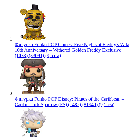
Фигурка Funko POP Games: Five Nights at Freddy's Wiki
10th Anniversary – Withered Golden Freddy Exclusive
(1033) (83091) (9,5 см)
Фигурка Funko POP Disney: Pirates of the Caribbean –
Captain Jack Sparrow (FS) (1482) (81940) (9,5 см)