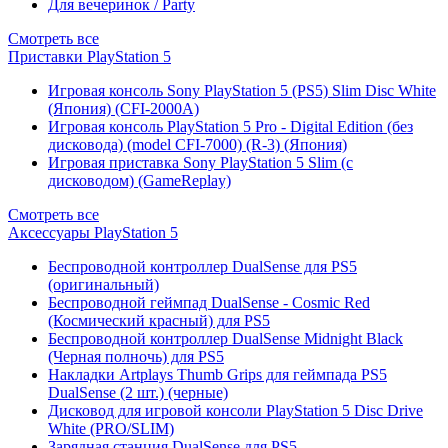
Для вечеринок / Party
Смотреть все
Приставки PlayStation 5
Игровая консоль Sony PlayStation 5 (PS5) Slim Disc White
(Япония) (CFI-2000A)
Игровая консоль PlayStation 5 Pro - Digital Edition (без
дисковода) (model CFI-7000) (R-3) (Япония)
Игровая приставка Sony PlayStation 5 Slim (с
дисководом) (GameReplay)
Смотреть все
Аксессуары PlayStation 5
Беспроводной контроллер DualSense для PS5
(оригинальный)
Беспроводной геймпад DualSense - Cosmic Red
(Космический красный) для PS5
Беспроводной контроллер DualSense Midnight Black
(Черная полночь) для PS5
Накладки Artplays Thumb Grips для геймпада PS5
DualSense (2 шт.) (черные)
Дисковод для игровой консоли PlayStation 5 Disc Drive
White (PRO/SLIM)
Зарядная станция DualSense для PS5