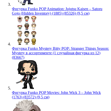
Фигурка Funko POP Animation: Jujutsu Kaisen – Satoru
Gojo (Hidden Inventory) (1885) (85326) (9,5 см)
Фигурка Funko Mystery Bitty POP: Stranger Things Season:
Mystery в ассортименте (1 случайная фигурка из 12)
(83667)
Фигурка Funko POP Movies: John Wick 3 – John Wick
(1763) (83572) (9,5 см)