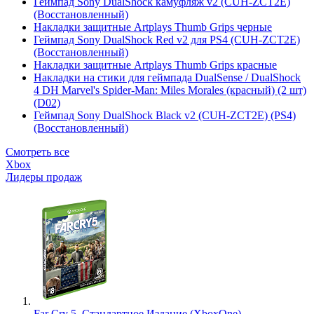
Геймпад Sony DualShock камуфляж v2 (CUH-ZCT2E)
(Восстановленный)
Накладки защитные Artplays Thumb Grips черные
Геймпад Sony DualShock Red v2 для PS4 (CUH-ZCT2E)
(Восстановленный)
Накладки защитные Artplays Thumb Grips красные
Накладки на стики для геймпада DualSense / DualShock
4 DH Marvel's Spider-Man: Miles Morales (красный) (2 шт)
(D02)
Геймпад Sony DualShock Black v2 (CUH-ZCT2E) (PS4)
(Восстановленный)
Смотреть все
Xbox
Лидеры продаж
Far Cry 5. Стандартное Издание (XboxOne)