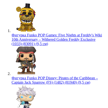
Фигурка Funko POP Games: Five Nights at Freddy's Wiki
10th Anniversary – Withered Golden Freddy Exclusive
(1033) (83091) (9,5 см)
Фигурка Funko POP Disney: Pirates of the Caribbean –
Captain Jack Sparrow (FS) (1482) (81940) (9,5 см)