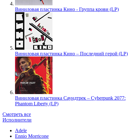
Виниловая пластинка Кино - Группа крови (LP)
Виниловая пластинка Кино – Последний герой (LP)
Виниловая пластинка Саундтрек – Cyberpunk 2077:
Phantom Liberty (LP)
Смотреть все
Исполнители
Adele
Ennio Morricone