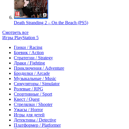
Death Stranding 2 – On the Beach (PS5)
Смотреть все
Игры PlayStation 5
Гонки / Racing
Боевик / Action
Стратегии / Strategy
Драки / Fighting
Приключения / Adventure
Бродилки / Arcade
Музыкальные / Music
Симуляторы / Simulator
Ролевые / RPG
Спортивные / Sport
Квест / Quest
Стрелялки / Shooter
Ужасы / Horror
Игры для детей
Детективы / Detective
Платформер / Platformer