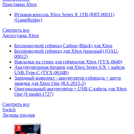
Приставки Xbox
Игровая консоль Xbox Series X 1TB (RRT-00011)
(GameReplay)
Смотреть все
Аксессуары Xbox
Беспроводной геймпад Carbon (Black) для Xbox
Беспроводной геймпад для Xbox (красный) (QAU-
00012)
Накладки на стики для геймпадов Xbox (TYX-0649)
Аккумуляторная батарея для Xbox Series S/X + кабель
USB-Type-C (TYX-0634B)
Зарядный комплект - аккумулятор геймпада + шнур
зарядки для Xbox One (RA-2015-2)
Оригинальный аккумулятор + USB-C кабель для Xbox
One (S model-1727)
Смотреть все
Switch
Лидеры продаж