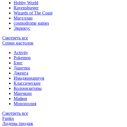
Hobby World
Ravensburger
Wizards of The Coast
Магеллан
сosmodrome games
Эврикус
Смотреть все
Серии настолок
Activity
Pokemon
Бэнг
Данетки
Дженга
Имаджинариум
Классические
Колонизаторы
Манчкин
Мафия
Монополия
Смотреть все
Funko
Лидеры продаж