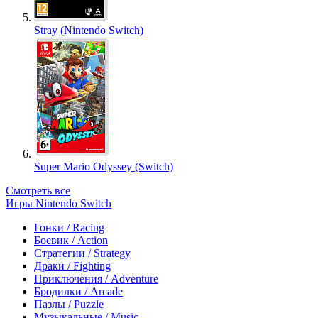
Stray (Nintendo Switch)
Super Mario Odyssey (Switch)
Смотреть все
Игры Nintendo Switch
Гонки / Racing
Боевик / Action
Стратегии / Strategy
Драки / Fighting
Приключения / Adventure
Бродилки / Arcade
Пазлы / Puzzle
Музыкальные / Music