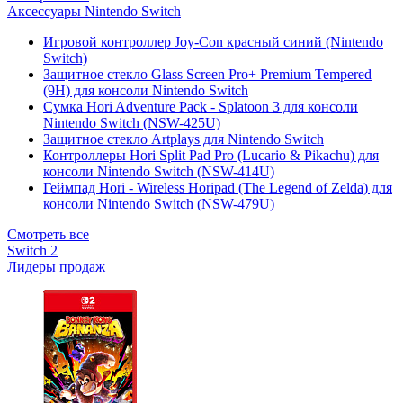
Аксессуары Nintendo Switch
Игровой контроллер Joy-Con красный синий (Nintendo
Switch)
Защитное стекло Glass Screen Pro+ Premium Tempered
(9H) для консоли Nintendo Switch
Сумка Hori Adventure Pack - Splatoon 3 для консоли
Nintendo Switch (NSW-425U)
Защитное стекло Artplays для Nintendo Switch
Контроллеры Hori Split Pad Pro (Lucario & Pikachu) для
консоли Nintendo Switch (NSW-414U)
Геймпад Hori - Wireless Horipad (The Legend of Zelda) для
консоли Nintendo Switch (NSW-479U)
Смотреть все
Switch 2
Лидеры продаж