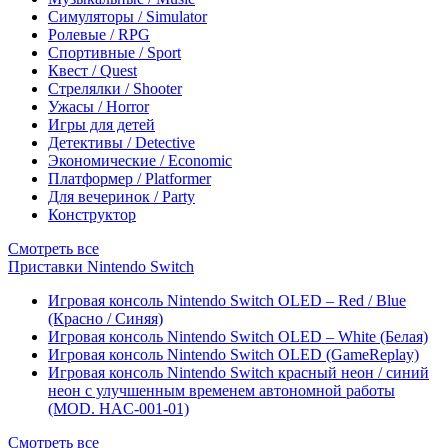
Симуляторы / Simulator
Ролевые / RPG
Спортивные / Sport
Квест / Quest
Стрелялки / Shooter
Ужасы / Horror
Игры для детей
Детективы / Detective
Экономические / Economic
Платформер / Platformer
Для вечеринок / Party
Конструктор
Смотреть все
Приставки Nintendo Switch
Игровая консоль Nintendo Switch OLED – Red / Blue
(Красно / Синяя)
Игровая консоль Nintendo Switch OLED – White (Белая)
Игровая консоль Nintendo Switch OLED (GameReplay)
Игровая консоль Nintendo Switch красный неон / синий
неон с улучшенным временем автономной работы
(MOD. HAC-001-01)
Смотреть все