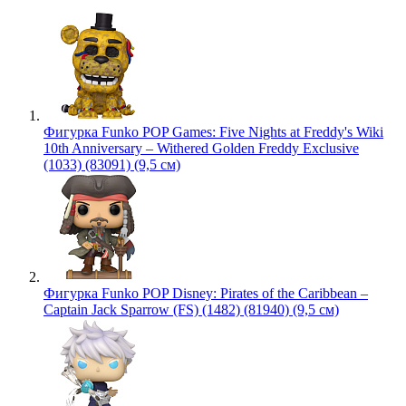
Фигурка Funko POP Games: Five Nights at Freddy's Wiki
10th Anniversary – Withered Golden Freddy Exclusive
(1033) (83091) (9,5 см)
Фигурка Funko POP Disney: Pirates of the Caribbean –
Captain Jack Sparrow (FS) (1482) (81940) (9,5 см)