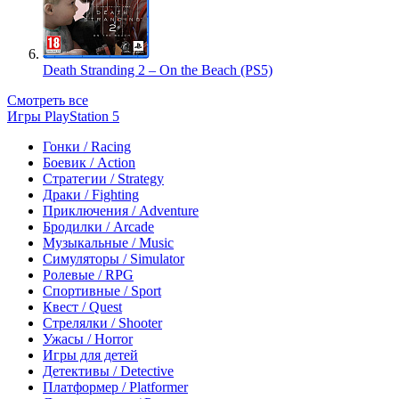
Death Stranding 2 – On the Beach (PS5)
Смотреть все
Игры PlayStation 5
Гонки / Racing
Боевик / Action
Стратегии / Strategy
Драки / Fighting
Приключения / Adventure
Бродилки / Arcade
Музыкальные / Music
Симуляторы / Simulator
Ролевые / RPG
Спортивные / Sport
Квест / Quest
Стрелялки / Shooter
Ужасы / Horror
Игры для детей
Детективы / Detective
Платформер / Platformer