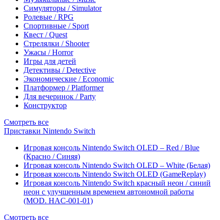
Симуляторы / Simulator
Ролевые / RPG
Спортивные / Sport
Квест / Quest
Стрелялки / Shooter
Ужасы / Horror
Игры для детей
Детективы / Detective
Экономические / Economic
Платформер / Platformer
Для вечеринок / Party
Конструктор
Смотреть все
Приставки Nintendo Switch
Игровая консоль Nintendo Switch OLED – Red / Blue
(Красно / Синяя)
Игровая консоль Nintendo Switch OLED – White (Белая)
Игровая консоль Nintendo Switch OLED (GameReplay)
Игровая консоль Nintendo Switch красный неон / синий
неон с улучшенным временем автономной работы
(MOD. HAC-001-01)
Смотреть все