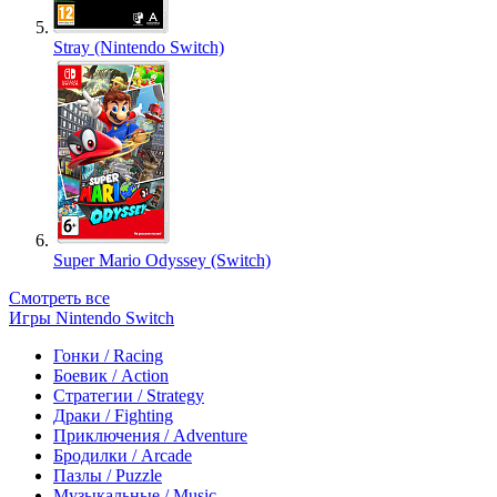
Stray (Nintendo Switch)
Super Mario Odyssey (Switch)
Смотреть все
Игры Nintendo Switch
Гонки / Racing
Боевик / Action
Стратегии / Strategy
Драки / Fighting
Приключения / Adventure
Бродилки / Arcade
Пазлы / Puzzle
Музыкальные / Music