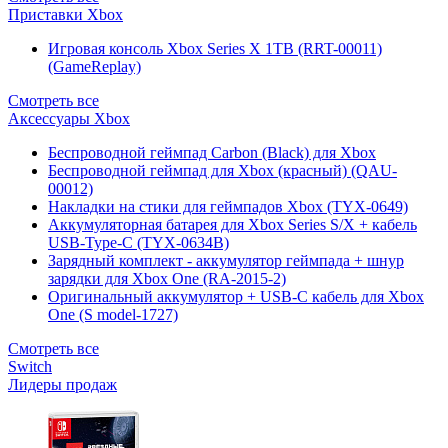
Приставки Xbox
Игровая консоль Xbox Series X 1TB (RRT-00011)
(GameReplay)
Смотреть все
Аксессуары Xbox
Беспроводной геймпад Carbon (Black) для Xbox
Беспроводной геймпад для Xbox (красный) (QAU-
00012)
Накладки на стики для геймпадов Xbox (TYX-0649)
Аккумуляторная батарея для Xbox Series S/X + кабель
USB-Type-C (TYX-0634B)
Зарядный комплект - аккумулятор геймпада + шнур
зарядки для Xbox One (RA-2015-2)
Оригинальный аккумулятор + USB-C кабель для Xbox
One (S model-1727)
Смотреть все
Switch
Лидеры продаж