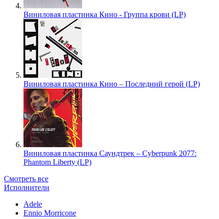
Виниловая пластинка Кино - Группа крови (LP)
Виниловая пластинка Кино – Последний герой (LP)
Виниловая пластинка Саундтрек – Cyberpunk 2077:
Phantom Liberty (LP)
Смотреть все
Исполнители
Adele
Ennio Morricone