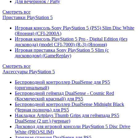
Для вечеринок / Party
Смотреть все
Приставки PlayStation 5
Игровая консоль Sony PlayStation 5 (PS5) Slim Disc White
(Япония) (CFI-2000A)
Игровая консоль PlayStation 5 Pro - Digital Edition (без
дисковода) (model CFI-7000) (R-3) (Япония)
Игровая приставка Sony PlayStation 5 Slim (с
дисководом) (GameReplay)
Смотреть все
Аксессуары PlayStation 5
Беспроводной контроллер DualSense для PS5
(оригинальный)
Беспроводной геймпад DualSense - Cosmic Red
(Космический красный) для PS5
Беспроводной контроллер DualSense Midnight Black
(Черная полночь) для PS5
Накладки Artplays Thumb Grips для геймпада PS5
DualSense (2 шт.) (черные)
Дисковод для игровой консоли PlayStation 5 Disc Drive
White (PRO/SLIM)
Зарядная станция DualSense для PS5