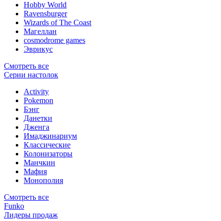
Hobby World
Ravensburger
Wizards of The Coast
Магеллан
сosmodrome games
Эврикус
Смотреть все
Серии настолок
Activity
Pokemon
Бэнг
Данетки
Дженга
Имаджинариум
Классические
Колонизаторы
Манчкин
Мафия
Монополия
Смотреть все
Funko
Лидеры продаж