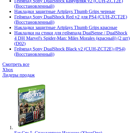
Геймпад Sony DualShock камуфляж v2 (CUH-ZCT2E)
(Восстановленный)
Накладки защитные Artplays Thumb Grips черные
Геймпад Sony DualShock Red v2 для PS4 (CUH-ZCT2E)
(Восстановленный)
Накладки защитные Artplays Thumb Grips красные
Накладки на стики для геймпада DualSense / DualShock
4 DH Marvel's Spider-Man: Miles Morales (красный) (2 шт)
(D02)
Геймпад Sony DualShock Black v2 (CUH-ZCT2E) (PS4)
(Восстановленный)
Смотреть все
Xbox
Лидеры продаж
Far Cry 5. Стандартное Издание (XboxOne)