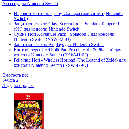
Аксессуары Nintendo Switch
Игровой контроллер Joy-Con красный синий (Nintendo
Switch)
Защитное стекло Glass Screen Pro+ Premium Tempered
(9H) для консоли Nintendo Switch
Сумка Hori Adventure Pack - Splatoon 3 для консоли
Nintendo Switch (NSW-425U)
Защитное стекло Artplays для Nintendo Switch
Контроллеры Hori Split Pad Pro (Lucario & Pikachu) для
консоли Nintendo Switch (NSW-414U)
Геймпад Hori - Wireless Horipad (The Legend of Zelda) для
консоли Nintendo Switch (NSW-479U)
Смотреть все
Switch 2
Лидеры продаж