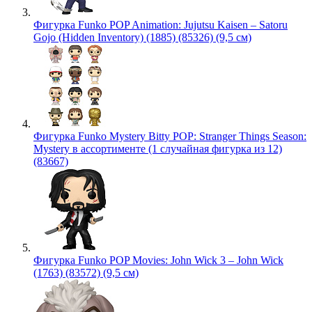
Фигурка Funko POP Animation: Jujutsu Kaisen – Satoru
Gojo (Hidden Inventory) (1885) (85326) (9,5 см)
Фигурка Funko Mystery Bitty POP: Stranger Things Season:
Mystery в ассортименте (1 случайная фигурка из 12)
(83667)
Фигурка Funko POP Movies: John Wick 3 – John Wick
(1763) (83572) (9,5 см)