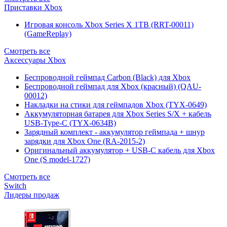
Приставки Xbox
Игровая консоль Xbox Series X 1TB (RRT-00011)
(GameReplay)
Смотреть все
Аксессуары Xbox
Беспроводной геймпад Carbon (Black) для Xbox
Беспроводной геймпад для Xbox (красный) (QAU-
00012)
Накладки на стики для геймпадов Xbox (TYX-0649)
Аккумуляторная батарея для Xbox Series S/X + кабель
USB-Type-C (TYX-0634B)
Зарядный комплект - аккумулятор геймпада + шнур
зарядки для Xbox One (RA-2015-2)
Оригинальный аккумулятор + USB-C кабель для Xbox
One (S model-1727)
Смотреть все
Switch
Лидеры продаж