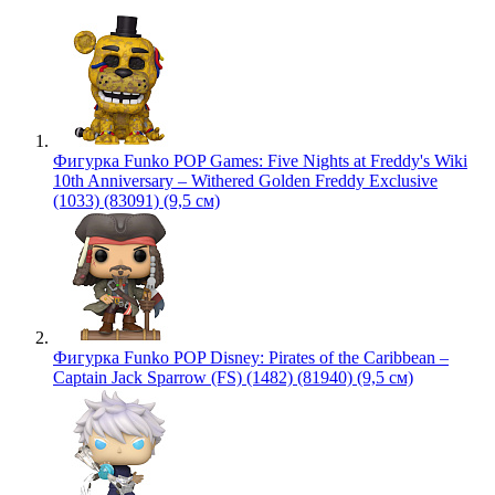
Фигурка Funko POP Games: Five Nights at Freddy's Wiki
10th Anniversary – Withered Golden Freddy Exclusive
(1033) (83091) (9,5 см)
Фигурка Funko POP Disney: Pirates of the Caribbean –
Captain Jack Sparrow (FS) (1482) (81940) (9,5 см)