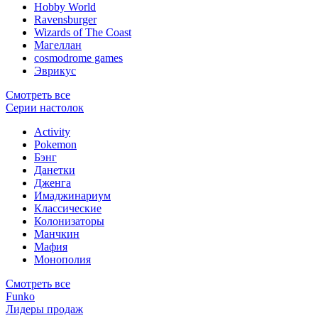
Hobby World
Ravensburger
Wizards of The Coast
Магеллан
сosmodrome games
Эврикус
Смотреть все
Серии настолок
Activity
Pokemon
Бэнг
Данетки
Дженга
Имаджинариум
Классические
Колонизаторы
Манчкин
Мафия
Монополия
Смотреть все
Funko
Лидеры продаж