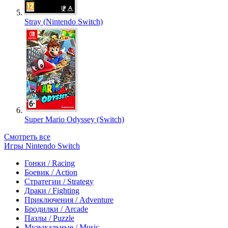
Stray (Nintendo Switch)
Super Mario Odyssey (Switch)
Смотреть все
Игры Nintendo Switch
Гонки / Racing
Боевик / Action
Стратегии / Strategy
Драки / Fighting
Приключения / Adventure
Бродилки / Arcade
Пазлы / Puzzle
Музыкальные / Music