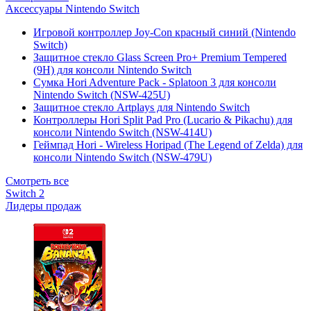
Аксессуары Nintendo Switch
Игровой контроллер Joy-Con красный синий (Nintendo
Switch)
Защитное стекло Glass Screen Pro+ Premium Tempered
(9H) для консоли Nintendo Switch
Сумка Hori Adventure Pack - Splatoon 3 для консоли
Nintendo Switch (NSW-425U)
Защитное стекло Artplays для Nintendo Switch
Контроллеры Hori Split Pad Pro (Lucario & Pikachu) для
консоли Nintendo Switch (NSW-414U)
Геймпад Hori - Wireless Horipad (The Legend of Zelda) для
консоли Nintendo Switch (NSW-479U)
Смотреть все
Switch 2
Лидеры продаж