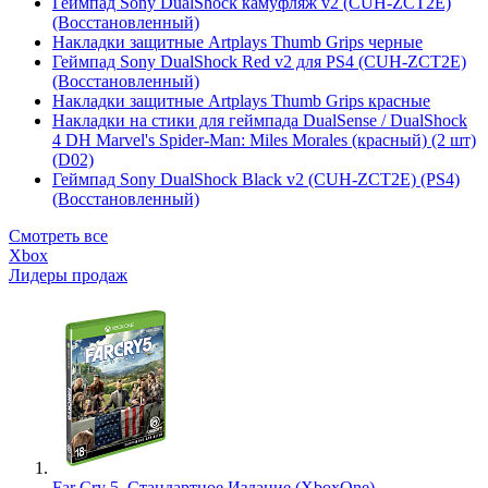
Геймпад Sony DualShock камуфляж v2 (CUH-ZCT2E)
(Восстановленный)
Накладки защитные Artplays Thumb Grips черные
Геймпад Sony DualShock Red v2 для PS4 (CUH-ZCT2E)
(Восстановленный)
Накладки защитные Artplays Thumb Grips красные
Накладки на стики для геймпада DualSense / DualShock
4 DH Marvel's Spider-Man: Miles Morales (красный) (2 шт)
(D02)
Геймпад Sony DualShock Black v2 (CUH-ZCT2E) (PS4)
(Восстановленный)
Смотреть все
Xbox
Лидеры продаж
Far Cry 5. Стандартное Издание (XboxOne)