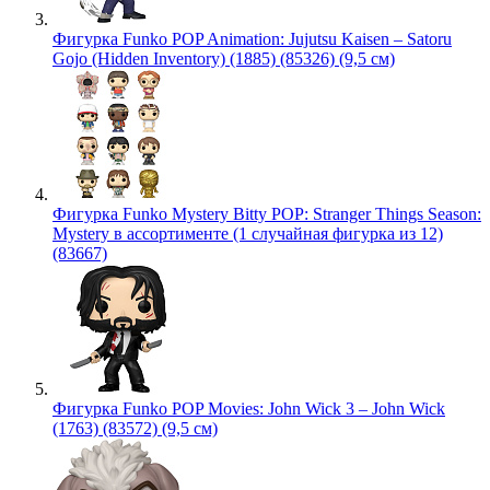
Фигурка Funko POP Animation: Jujutsu Kaisen – Satoru
Gojo (Hidden Inventory) (1885) (85326) (9,5 см)
Фигурка Funko Mystery Bitty POP: Stranger Things Season:
Mystery в ассортименте (1 случайная фигурка из 12)
(83667)
Фигурка Funko POP Movies: John Wick 3 – John Wick
(1763) (83572) (9,5 см)