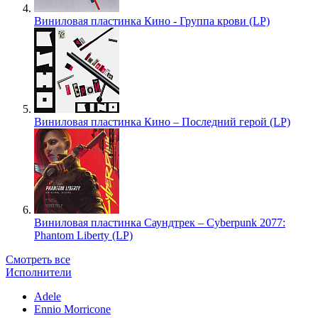
Виниловая пластинка Кино - Группа крови (LP)
Виниловая пластинка Кино – Последний герой (LP)
Виниловая пластинка Саундтрек – Cyberpunk 2077:
Phantom Liberty (LP)
Смотреть все
Исполнители
Adele
Ennio Morricone