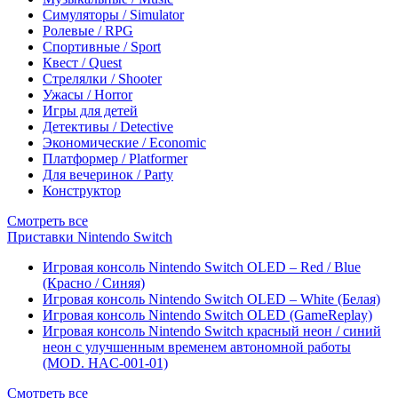
Симуляторы / Simulator
Ролевые / RPG
Спортивные / Sport
Квест / Quest
Стрелялки / Shooter
Ужасы / Horror
Игры для детей
Детективы / Detective
Экономические / Economic
Платформер / Platformer
Для вечеринок / Party
Конструктор
Смотреть все
Приставки Nintendo Switch
Игровая консоль Nintendo Switch OLED – Red / Blue
(Красно / Синяя)
Игровая консоль Nintendo Switch OLED – White (Белая)
Игровая консоль Nintendo Switch OLED (GameReplay)
Игровая консоль Nintendo Switch красный неон / синий
неон с улучшенным временем автономной работы
(MOD. HAC-001-01)
Смотреть все