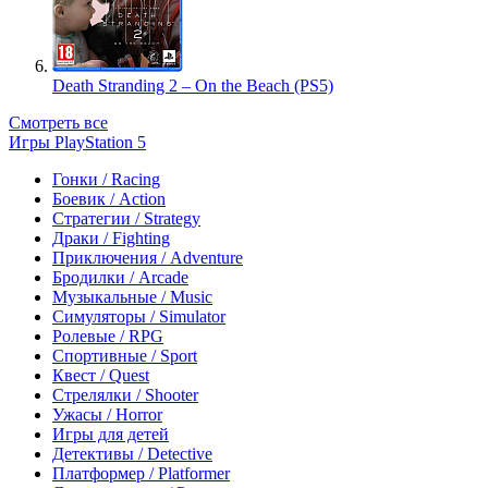
Death Stranding 2 – On the Beach (PS5)
Смотреть все
Игры PlayStation 5
Гонки / Racing
Боевик / Action
Стратегии / Strategy
Драки / Fighting
Приключения / Adventure
Бродилки / Arcade
Музыкальные / Music
Симуляторы / Simulator
Ролевые / RPG
Спортивные / Sport
Квест / Quest
Стрелялки / Shooter
Ужасы / Horror
Игры для детей
Детективы / Detective
Платформер / Platformer