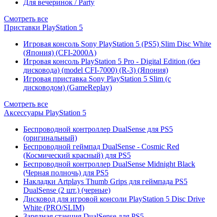
Для вечеринок / Party
Смотреть все
Приставки PlayStation 5
Игровая консоль Sony PlayStation 5 (PS5) Slim Disc White
(Япония) (CFI-2000A)
Игровая консоль PlayStation 5 Pro - Digital Edition (без
дисковода) (model CFI-7000) (R-3) (Япония)
Игровая приставка Sony PlayStation 5 Slim (с
дисководом) (GameReplay)
Смотреть все
Аксессуары PlayStation 5
Беспроводной контроллер DualSense для PS5
(оригинальный)
Беспроводной геймпад DualSense - Cosmic Red
(Космический красный) для PS5
Беспроводной контроллер DualSense Midnight Black
(Черная полночь) для PS5
Накладки Artplays Thumb Grips для геймпада PS5
DualSense (2 шт.) (черные)
Дисковод для игровой консоли PlayStation 5 Disc Drive
White (PRO/SLIM)
Зарядная станция DualSense для PS5