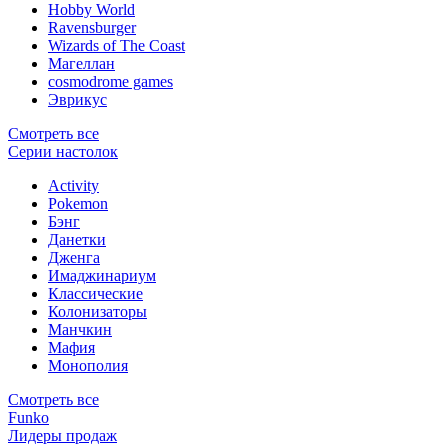
Hobby World
Ravensburger
Wizards of The Coast
Магеллан
сosmodrome games
Эврикус
Смотреть все
Серии настолок
Activity
Pokemon
Бэнг
Данетки
Дженга
Имаджинариум
Классические
Колонизаторы
Манчкин
Мафия
Монополия
Смотреть все
Funko
Лидеры продаж