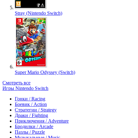
Stray (Nintendo Switch)
Super Mario Odyssey (Switch)
Смотреть все
Игры Nintendo Switch
Гонки / Racing
Боевик / Action
Стратегии / Strategy
Драки / Fighting
Приключения / Adventure
Бродилки / Arcade
Пазлы / Puzzle
Музыкальные / Music