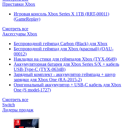
Приставки Xbox
Игровая консоль Xbox Series X 1TB (RRT-00011)
(GameReplay)
Смотреть все
Аксессуары Xbox
Беспроводной геймпад Carbon (Black) для Xbox
Беспроводной геймпад для Xbox (красный) (QAU-
00012)
Накладки на стики для геймпадов Xbox (TYX-0649)
Аккумуляторная батарея для Xbox Series S/X + кабель
USB-Type-C (TYX-0634B)
Зарядный комплект - аккумулятор геймпада + шнур
зарядки для Xbox One (RA-2015-2)
Оригинальный аккумулятор + USB-C кабель для Xbox
One (S model-1727)
Смотреть все
Switch
Лидеры продаж