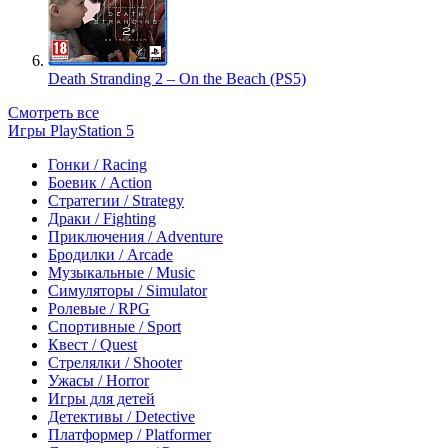
Death Stranding 2 – On the Beach (PS5)
Смотреть все
Игры PlayStation 5
Гонки / Racing
Боевик / Action
Стратегии / Strategy
Драки / Fighting
Приключения / Adventure
Бродилки / Arcade
Музыкальные / Music
Симуляторы / Simulator
Ролевые / RPG
Спортивные / Sport
Квест / Quest
Стрелялки / Shooter
Ужасы / Horror
Игры для детей
Детективы / Detective
Платформер / Platformer