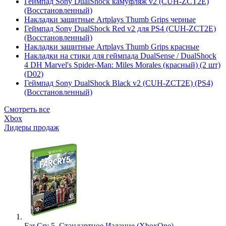
Геймпад Sony DualShock камуфляж v2 (CUH-ZCT2E)
(Восстановленный)
Накладки защитные Artplays Thumb Grips черные
Геймпад Sony DualShock Red v2 для PS4 (CUH-ZCT2E)
(Восстановленный)
Накладки защитные Artplays Thumb Grips красные
Накладки на стики для геймпада DualSense / DualShock
4 DH Marvel's Spider-Man: Miles Morales (красный) (2 шт)
(D02)
Геймпад Sony DualShock Black v2 (CUH-ZCT2E) (PS4)
(Восстановленный)
Смотреть все
Xbox
Лидеры продаж
Far Cry 5. Стандартное Издание (XboxOne)