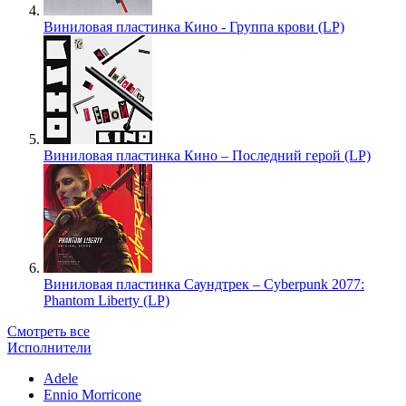
Виниловая пластинка Кино - Группа крови (LP)
Виниловая пластинка Кино – Последний герой (LP)
Виниловая пластинка Саундтрек – Cyberpunk 2077:
Phantom Liberty (LP)
Смотреть все
Исполнители
Adele
Ennio Morricone