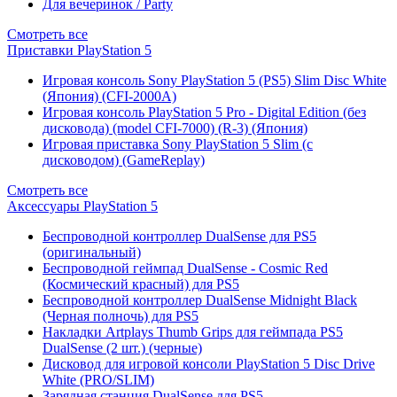
Для вечеринок / Party
Смотреть все
Приставки PlayStation 5
Игровая консоль Sony PlayStation 5 (PS5) Slim Disc White
(Япония) (CFI-2000A)
Игровая консоль PlayStation 5 Pro - Digital Edition (без
дисковода) (model CFI-7000) (R-3) (Япония)
Игровая приставка Sony PlayStation 5 Slim (с
дисководом) (GameReplay)
Смотреть все
Аксессуары PlayStation 5
Беспроводной контроллер DualSense для PS5
(оригинальный)
Беспроводной геймпад DualSense - Cosmic Red
(Космический красный) для PS5
Беспроводной контроллер DualSense Midnight Black
(Черная полночь) для PS5
Накладки Artplays Thumb Grips для геймпада PS5
DualSense (2 шт.) (черные)
Дисковод для игровой консоли PlayStation 5 Disc Drive
White (PRO/SLIM)
Зарядная станция DualSense для PS5