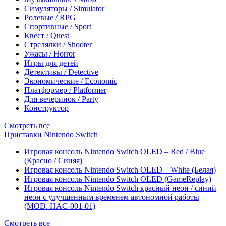
Симуляторы / Simulator
Ролевые / RPG
Спортивные / Sport
Квест / Quest
Стрелялки / Shooter
Ужасы / Horror
Игры для детей
Детективы / Detective
Экономические / Economic
Платформер / Platformer
Для вечеринок / Party
Конструктор
Смотреть все
Приставки Nintendo Switch
Игровая консоль Nintendo Switch OLED – Red / Blue
(Красно / Синяя)
Игровая консоль Nintendo Switch OLED – White (Белая)
Игровая консоль Nintendo Switch OLED (GameReplay)
Игровая консоль Nintendo Switch красный неон / синий
неон с улучшенным временем автономной работы
(MOD. HAC-001-01)
Смотреть все