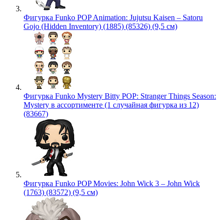
Фигурка Funko POP Animation: Jujutsu Kaisen – Satoru
Gojo (Hidden Inventory) (1885) (85326) (9,5 см)
Фигурка Funko Mystery Bitty POP: Stranger Things Season:
Mystery в ассортименте (1 случайная фигурка из 12)
(83667)
Фигурка Funko POP Movies: John Wick 3 – John Wick
(1763) (83572) (9,5 см)