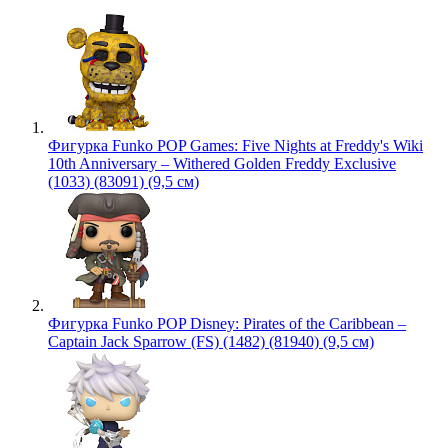
Фигурка Funko POP Games: Five Nights at Freddy's Wiki
10th Anniversary – Withered Golden Freddy Exclusive
(1033) (83091) (9,5 см)
Фигурка Funko POP Disney: Pirates of the Caribbean –
Captain Jack Sparrow (FS) (1482) (81940) (9,5 см)