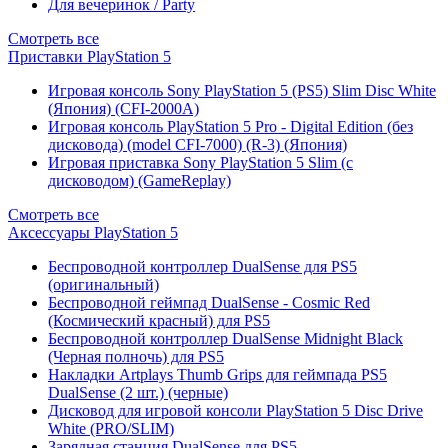
Для вечеринок / Party
Смотреть все
Приставки PlayStation 5
Игровая консоль Sony PlayStation 5 (PS5) Slim Disc White
(Япония) (CFI-2000A)
Игровая консоль PlayStation 5 Pro - Digital Edition (без
дисковода) (model CFI-7000) (R-3) (Япония)
Игровая приставка Sony PlayStation 5 Slim (с
дисководом) (GameReplay)
Смотреть все
Аксессуары PlayStation 5
Беспроводной контроллер DualSense для PS5
(оригинальный)
Беспроводной геймпад DualSense - Cosmic Red
(Космический красный) для PS5
Беспроводной контроллер DualSense Midnight Black
(Черная полночь) для PS5
Накладки Artplays Thumb Grips для геймпада PS5
DualSense (2 шт.) (черные)
Дисковод для игровой консоли PlayStation 5 Disc Drive
White (PRO/SLIM)
Зарядная станция DualSense для PS5