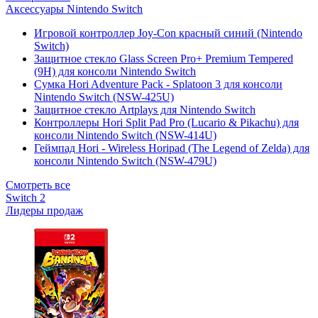
Аксессуары Nintendo Switch
Игровой контроллер Joy-Con красный синий (Nintendo
Switch)
Защитное стекло Glass Screen Pro+ Premium Tempered
(9H) для консоли Nintendo Switch
Сумка Hori Adventure Pack - Splatoon 3 для консоли
Nintendo Switch (NSW-425U)
Защитное стекло Artplays для Nintendo Switch
Контроллеры Hori Split Pad Pro (Lucario & Pikachu) для
консоли Nintendo Switch (NSW-414U)
Геймпад Hori - Wireless Horipad (The Legend of Zelda) для
консоли Nintendo Switch (NSW-479U)
Смотреть все
Switch 2
Лидеры продаж