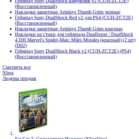
Геймпад Sony DualShock камуфляж v2 (CUH-ZCT2E)
(Восстановленный)
Накладки защитные Artplays Thumb Grips черные
Геймпад Sony DualShock Red v2 для PS4 (CUH-ZCT2E)
(Восстановленный)
Накладки защитные Artplays Thumb Grips красные
Накладки на стики для геймпада DualSense / DualShock
4 DH Marvel's Spider-Man: Miles Morales (красный) (2 шт)
(D02)
Геймпад Sony DualShock Black v2 (CUH-ZCT2E) (PS4)
(Восстановленный)
Смотреть все
Xbox
Лидеры продаж
Far Cry 5. Стандартное Издание (XboxOne)