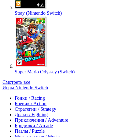
Stray (Nintendo Switch)
Super Mario Odyssey (Switch)
Смотреть все
Игры Nintendo Switch
Гонки / Racing
Боевик / Action
Стратегии / Strategy
Драки / Fighting
Приключения / Adventure
Бродилки / Arcade
Пазлы / Puzzle
Музыкальные / Music