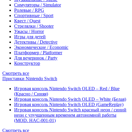
Симуляторы / Simulator
Ролевые / RPG
Спортивные / Sport
Квест / Quest
Стрелялки / Shooter
Ужасы / Horror
Игры для детей
Детективы / Detective
Экономические / Economic
Платформер / Platformer
Для вечеринок / Party
Конструктор
Смотреть все
Приставки Nintendo Switch
Игровая консоль Nintendo Switch OLED – Red / Blue
(Красно / Синяя)
Игровая консоль Nintendo Switch OLED – White (Белая)
Игровая консоль Nintendo Switch OLED (GameReplay)
Игровая консоль Nintendo Switch красный неон / синий
неон с улучшенным временем автономной работы
(MOD. HAC-001-01)
Смотреть все