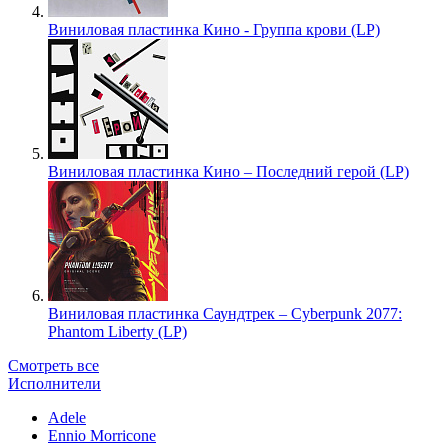
Виниловая пластинка Кино - Группа крови (LP)
Виниловая пластинка Кино – Последний герой (LP)
Виниловая пластинка Саундтрек – Cyberpunk 2077:
Phantom Liberty (LP)
Смотреть все
Исполнители
Adele
Ennio Morricone