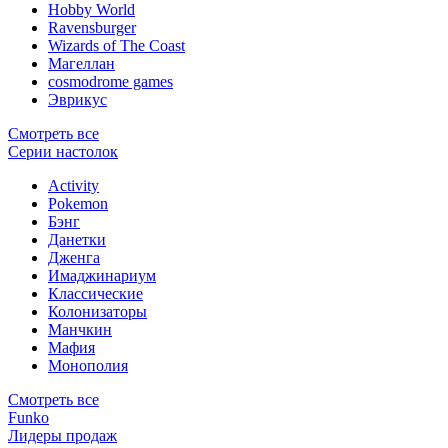
Hobby World
Ravensburger
Wizards of The Coast
Магеллан
сosmodrome games
Эврикус
Смотреть все
Серии настолок
Activity
Pokemon
Бэнг
Данетки
Дженга
Имаджинариум
Классические
Колонизаторы
Манчкин
Мафия
Монополия
Смотреть все
Funko
Лидеры продаж