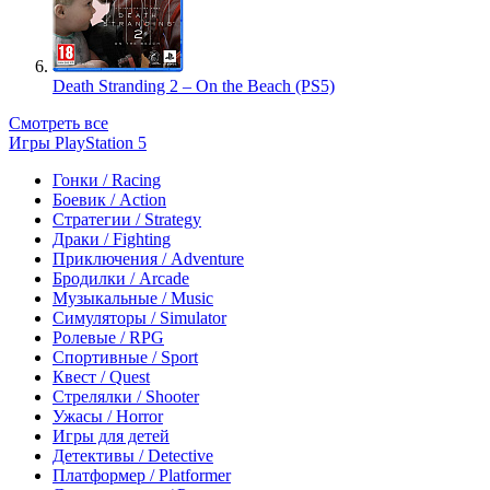
Death Stranding 2 – On the Beach (PS5)
Смотреть все
Игры PlayStation 5
Гонки / Racing
Боевик / Action
Стратегии / Strategy
Драки / Fighting
Приключения / Adventure
Бродилки / Arcade
Музыкальные / Music
Симуляторы / Simulator
Ролевые / RPG
Спортивные / Sport
Квест / Quest
Стрелялки / Shooter
Ужасы / Horror
Игры для детей
Детективы / Detective
Платформер / Platformer