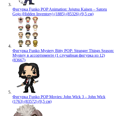
Фигурка Funko POP Animation: Jujutsu Kaisen – Satoru
Gojo (Hidden Inventory) (1885) (85326) (9,5 см)
Фигурка Funko Mystery Bitty POP: Stranger Things Season:
Mystery в ассортименте (1 случайная фигурка из 12)
(83667)
Фигурка Funko POP Movies: John Wick 3 – John Wick
(1763) (83572) (9,5 см)