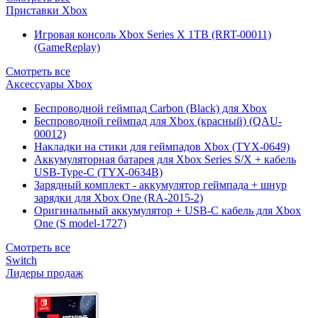
Приставки Xbox
Игровая консоль Xbox Series X 1TB (RRT-00011)
(GameReplay)
Смотреть все
Аксессуары Xbox
Беспроводной геймпад Carbon (Black) для Xbox
Беспроводной геймпад для Xbox (красный) (QAU-
00012)
Накладки на стики для геймпадов Xbox (TYX-0649)
Аккумуляторная батарея для Xbox Series S/X + кабель
USB-Type-C (TYX-0634B)
Зарядный комплект - аккумулятор геймпада + шнур
зарядки для Xbox One (RA-2015-2)
Оригинальный аккумулятор + USB-C кабель для Xbox
One (S model-1727)
Смотреть все
Switch
Лидеры продаж