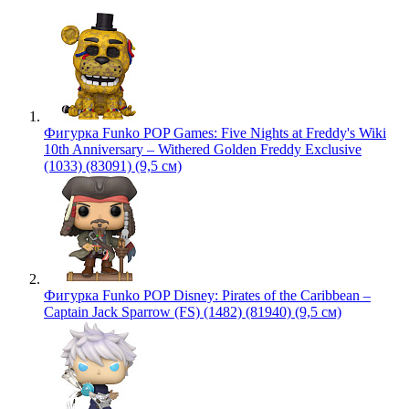
Фигурка Funko POP Games: Five Nights at Freddy's Wiki
10th Anniversary – Withered Golden Freddy Exclusive
(1033) (83091) (9,5 см)
Фигурка Funko POP Disney: Pirates of the Caribbean –
Captain Jack Sparrow (FS) (1482) (81940) (9,5 см)