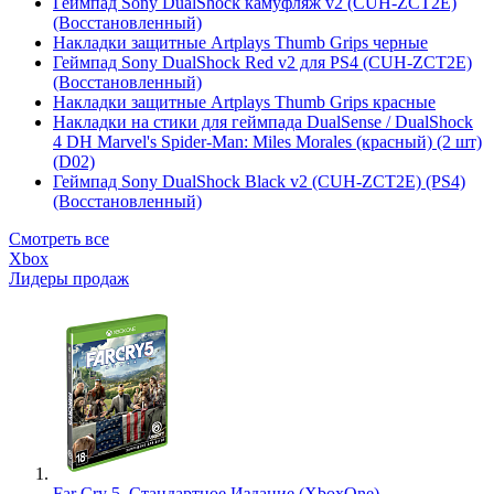
Геймпад Sony DualShock камуфляж v2 (CUH-ZCT2E)
(Восстановленный)
Накладки защитные Artplays Thumb Grips черные
Геймпад Sony DualShock Red v2 для PS4 (CUH-ZCT2E)
(Восстановленный)
Накладки защитные Artplays Thumb Grips красные
Накладки на стики для геймпада DualSense / DualShock
4 DH Marvel's Spider-Man: Miles Morales (красный) (2 шт)
(D02)
Геймпад Sony DualShock Black v2 (CUH-ZCT2E) (PS4)
(Восстановленный)
Смотреть все
Xbox
Лидеры продаж
Far Cry 5. Стандартное Издание (XboxOne)