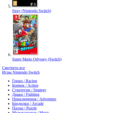
Stray (Nintendo Switch)
Super Mario Odyssey (Switch)
Смотреть все
Игры Nintendo Switch
Гонки / Racing
Боевик / Action
Стратегии / Strategy
Драки / Fighting
Приключения / Adventure
Бродилки / Arcade
Пазлы / Puzzle
Музыкальные / Music