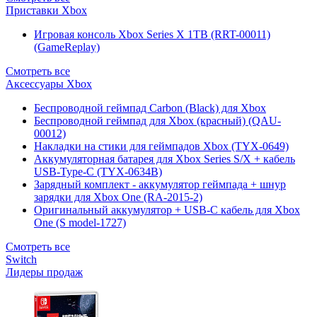
Приставки Xbox
Игровая консоль Xbox Series X 1TB (RRT-00011)
(GameReplay)
Смотреть все
Аксессуары Xbox
Беспроводной геймпад Carbon (Black) для Xbox
Беспроводной геймпад для Xbox (красный) (QAU-
00012)
Накладки на стики для геймпадов Xbox (TYX-0649)
Аккумуляторная батарея для Xbox Series S/X + кабель
USB-Type-C (TYX-0634B)
Зарядный комплект - аккумулятор геймпада + шнур
зарядки для Xbox One (RA-2015-2)
Оригинальный аккумулятор + USB-C кабель для Xbox
One (S model-1727)
Смотреть все
Switch
Лидеры продаж