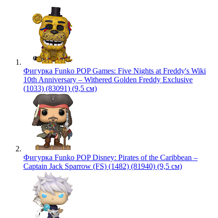
Фигурка Funko POP Games: Five Nights at Freddy's Wiki
10th Anniversary – Withered Golden Freddy Exclusive
(1033) (83091) (9,5 см)
Фигурка Funko POP Disney: Pirates of the Caribbean –
Captain Jack Sparrow (FS) (1482) (81940) (9,5 см)