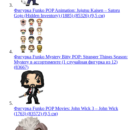
Фигурка Funko POP Animation: Jujutsu Kaisen – Satoru
Gojo (Hidden Inventory) (1885) (85326) (9,5 см)
Фигурка Funko Mystery Bitty POP: Stranger Things Season:
Mystery в ассортименте (1 случайная фигурка из 12)
(83667)
Фигурка Funko POP Movies: John Wick 3 – John Wick
(1763) (83572) (9,5 см)