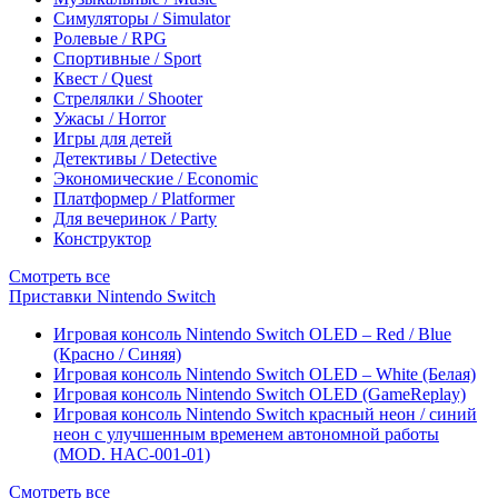
Симуляторы / Simulator
Ролевые / RPG
Спортивные / Sport
Квест / Quest
Стрелялки / Shooter
Ужасы / Horror
Игры для детей
Детективы / Detective
Экономические / Economic
Платформер / Platformer
Для вечеринок / Party
Конструктор
Смотреть все
Приставки Nintendo Switch
Игровая консоль Nintendo Switch OLED – Red / Blue
(Красно / Синяя)
Игровая консоль Nintendo Switch OLED – White (Белая)
Игровая консоль Nintendo Switch OLED (GameReplay)
Игровая консоль Nintendo Switch красный неон / синий
неон с улучшенным временем автономной работы
(MOD. HAC-001-01)
Смотреть все