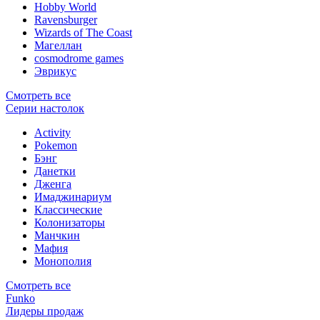
Hobby World
Ravensburger
Wizards of The Coast
Магеллан
сosmodrome games
Эврикус
Смотреть все
Серии настолок
Activity
Pokemon
Бэнг
Данетки
Дженга
Имаджинариум
Классические
Колонизаторы
Манчкин
Мафия
Монополия
Смотреть все
Funko
Лидеры продаж