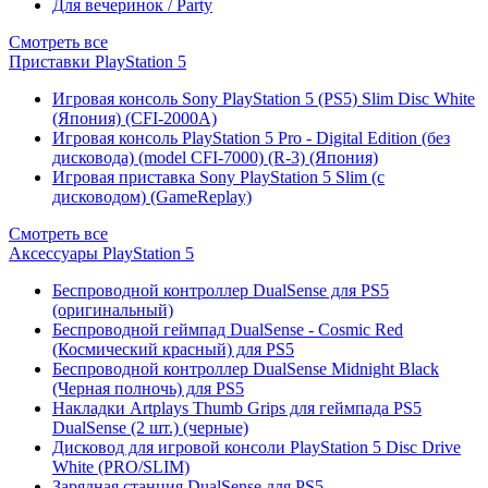
Для вечеринок / Party
Смотреть все
Приставки PlayStation 5
Игровая консоль Sony PlayStation 5 (PS5) Slim Disc White
(Япония) (CFI-2000A)
Игровая консоль PlayStation 5 Pro - Digital Edition (без
дисковода) (model CFI-7000) (R-3) (Япония)
Игровая приставка Sony PlayStation 5 Slim (с
дисководом) (GameReplay)
Смотреть все
Аксессуары PlayStation 5
Беспроводной контроллер DualSense для PS5
(оригинальный)
Беспроводной геймпад DualSense - Cosmic Red
(Космический красный) для PS5
Беспроводной контроллер DualSense Midnight Black
(Черная полночь) для PS5
Накладки Artplays Thumb Grips для геймпада PS5
DualSense (2 шт.) (черные)
Дисковод для игровой консоли PlayStation 5 Disc Drive
White (PRO/SLIM)
Зарядная станция DualSense для PS5