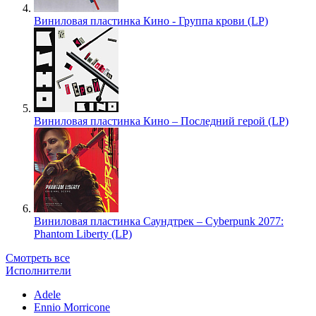
Виниловая пластинка Кино - Группа крови (LP)
Виниловая пластинка Кино – Последний герой (LP)
Виниловая пластинка Саундтрек – Cyberpunk 2077:
Phantom Liberty (LP)
Смотреть все
Исполнители
Adele
Ennio Morricone