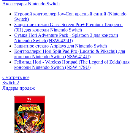
Аксессуары Nintendo Switch
Игровой контроллер Joy-Con красный синий (Nintendo
Switch)
Защитное стекло Glass Screen Pro+ Premium Tempered
(9H) для консоли Nintendo Switch
Сумка Hori Adventure Pack - Splatoon 3 для консоли
Nintendo Switch (NSW-425U)
Защитное стекло Artplays для Nintendo Switch
Контроллеры Hori Split Pad Pro (Lucario & Pikachu) для
консоли Nintendo Switch (NSW-414U)
Геймпад Hori - Wireless Horipad (The Legend of Zelda) для
консоли Nintendo Switch (NSW-479U)
Смотреть все
Switch 2
Лидеры продаж