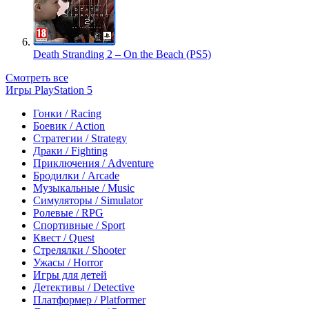
Death Stranding 2 – On the Beach (PS5)
Смотреть все
Игры PlayStation 5
Гонки / Racing
Боевик / Action
Стратегии / Strategy
Драки / Fighting
Приключения / Adventure
Бродилки / Arcade
Музыкальные / Music
Симуляторы / Simulator
Ролевые / RPG
Спортивные / Sport
Квест / Quest
Стрелялки / Shooter
Ужасы / Horror
Игры для детей
Детективы / Detective
Платформер / Platformer