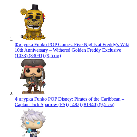
Фигурка Funko POP Games: Five Nights at Freddy's Wiki
10th Anniversary – Withered Golden Freddy Exclusive
(1033) (83091) (9,5 см)
Фигурка Funko POP Disney: Pirates of the Caribbean –
Captain Jack Sparrow (FS) (1482) (81940) (9,5 см)