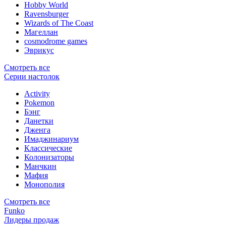
Hobby World
Ravensburger
Wizards of The Coast
Магеллан
сosmodrome games
Эврикус
Смотреть все
Серии настолок
Activity
Pokemon
Бэнг
Данетки
Дженга
Имаджинариум
Классические
Колонизаторы
Манчкин
Мафия
Монополия
Смотреть все
Funko
Лидеры продаж