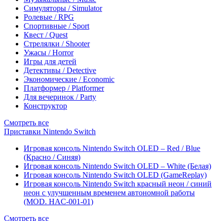
Симуляторы / Simulator
Ролевые / RPG
Спортивные / Sport
Квест / Quest
Стрелялки / Shooter
Ужасы / Horror
Игры для детей
Детективы / Detective
Экономические / Economic
Платформер / Platformer
Для вечеринок / Party
Конструктор
Смотреть все
Приставки Nintendo Switch
Игровая консоль Nintendo Switch OLED – Red / Blue
(Красно / Синяя)
Игровая консоль Nintendo Switch OLED – White (Белая)
Игровая консоль Nintendo Switch OLED (GameReplay)
Игровая консоль Nintendo Switch красный неон / синий
неон с улучшенным временем автономной работы
(MOD. HAC-001-01)
Смотреть все