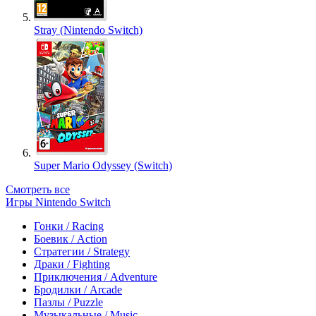
Stray (Nintendo Switch)
Super Mario Odyssey (Switch)
Смотреть все
Игры Nintendo Switch
Гонки / Racing
Боевик / Action
Стратегии / Strategy
Драки / Fighting
Приключения / Adventure
Бродилки / Arcade
Пазлы / Puzzle
Музыкальные / Music