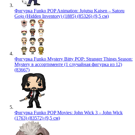
Фигурка Funko POP Animation: Jujutsu Kaisen – Satoru
Gojo (Hidden Inventory) (1885) (85326) (9,5 см)
Фигурка Funko Mystery Bitty POP: Stranger Things Season:
Mystery в ассортименте (1 случайная фигурка из 12)
(83667)
Фигурка Funko POP Movies: John Wick 3 – John Wick
(1763) (83572) (9,5 см)