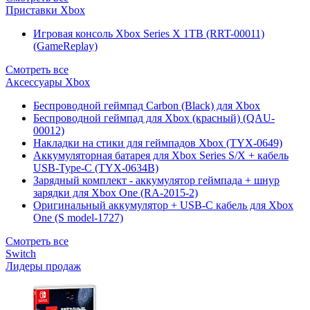
Приставки Xbox
Игровая консоль Xbox Series X 1TB (RRT-00011)
(GameReplay)
Смотреть все
Аксессуары Xbox
Беспроводной геймпад Carbon (Black) для Xbox
Беспроводной геймпад для Xbox (красный) (QAU-
00012)
Накладки на стики для геймпадов Xbox (TYX-0649)
Аккумуляторная батарея для Xbox Series S/X + кабель
USB-Type-C (TYX-0634B)
Зарядный комплект - аккумулятор геймпада + шнур
зарядки для Xbox One (RA-2015-2)
Оригинальный аккумулятор + USB-C кабель для Xbox
One (S model-1727)
Смотреть все
Switch
Лидеры продаж