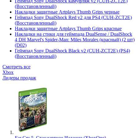
Геймпад Sony DualShock камуфляж v2 (CUH-ZCT2E)
(Восстановленный)
Накладки защитные Artplays Thumb Grips черные
Геймпад Sony DualShock Red v2 для PS4 (CUH-ZCT2E)
(Восстановленный)
Накладки защитные Artplays Thumb Grips красные
Накладки на стики для геймпада DualSense / DualShock
4 DH Marvel's Spider-Man: Miles Morales (красный) (2 шт)
(D02)
Геймпад Sony DualShock Black v2 (CUH-ZCT2E) (PS4)
(Восстановленный)
Смотреть все
Xbox
Лидеры продаж
Far Cry 5. Стандартное Издание (XboxOne)