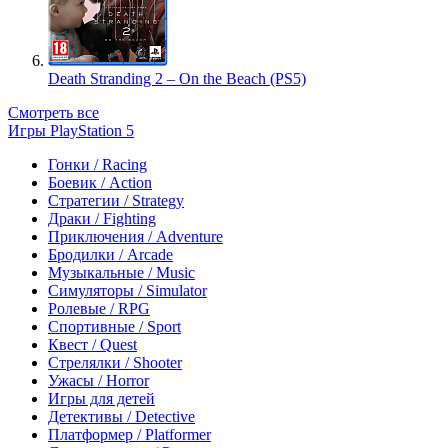
Death Stranding 2 – On the Beach (PS5)
Смотреть все
Игры PlayStation 5
Гонки / Racing
Боевик / Action
Стратегии / Strategy
Драки / Fighting
Приключения / Adventure
Бродилки / Arcade
Музыкальные / Music
Симуляторы / Simulator
Ролевые / RPG
Спортивные / Sport
Квест / Quest
Стрелялки / Shooter
Ужасы / Horror
Игры для детей
Детективы / Detective
Платформер / Platformer