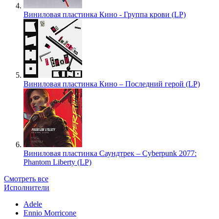
Виниловая пластинка Кино - Группа крови (LP)
Виниловая пластинка Кино – Последний герой (LP)
Виниловая пластинка Саундтрек – Cyberpunk 2077:
Phantom Liberty (LP)
Смотреть все
Исполнители
Adele
Ennio Morricone