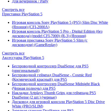
Для вечеринок / Party
Смотреть все
Приставки PlayStation 5
Игровая консоль Sony PlayStation 5 (PS5) Slim Disc White
(Япония) (CFI-2000A)
Игровая консоль PlayStation 5 Pro - Digital Edition (без
дисковода) (model CFI-7000) (R-3) (Япония)
Игровая приставка Sony PlayStation 5 Slim (с
дисководом) (GameReplay)
Смотреть все
Аксессуары PlayStation 5
Беспроводной контроллер DualSense для PS5
(оригинальный)
Беспроводной геймпад DualSense - Cosmic Red
(Космический красный) для PS5
Беспроводной контроллер DualSense Midnight Black
(Черная полночь) для PS5
Накладки Artplays Thumb Grips для геймпада PS5
DualSense (2 шт.) (черные)
Дисковод для игровой консоли PlayStation 5 Disc Drive
White (PRO/SLIM)
Зарядная станция DualSense для PS5