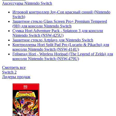
Аксессуары Nintendo Switch
Игровой контроллер Joy-Con красный синий (Nintendo
Switch)
Защитное стекло Glass Screen Pro+ Premium Tempered
(9H) для консоли Nintendo Switch
Сумка Hori Adventure Pack - Splatoon 3 для консоли
Nintendo Switch (NSW-425U)
Защитное стекло Artplays для Nintendo Switch
Контроллеры Hori Split Pad Pro (Lucario & Pikachu) для
консоли Nintendo Switch (NSW-414U)
Геймпад Hori - Wireless Horipad (The Legend of Zelda) для
консоли Nintendo Switch (NSW-479U)
Смотреть все
Switch 2
Лидеры продаж