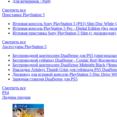
Для вечеринок / Party
Смотреть все
Приставки PlayStation 5
Игровая консоль Sony PlayStation 5 (PS5) Slim Disc White
Игровая консоль PlayStation 5 Pro - Digital Edition (без ди
Игровая приставка Sony PlayStation 5 Slim (с дисководом)
Смотреть все
Аксессуары PlayStation 5
Беспроводной контроллер DualSense для PS5 (оригиналь
Беспроводной геймпад DualSense - Cosmic Red (Космичес
Беспроводной контроллер DualSense Midnight Black (Черн
Накладки Artplays Thumb Grips для геймпада PS5 DualSens
Дисковод для игровой консоли PlayStation 5 Disc Drive W
Зарядная станция DualSense для PS5
Смотреть все
PS4
Лидеры продаж