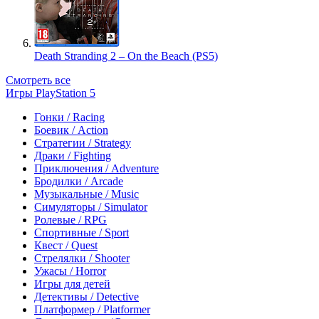
Death Stranding 2 – On the Beach (PS5)
Смотреть все
Игры PlayStation 5
Гонки / Racing
Боевик / Action
Стратегии / Strategy
Драки / Fighting
Приключения / Adventure
Бродилки / Arcade
Музыкальные / Music
Симуляторы / Simulator
Ролевые / RPG
Спортивные / Sport
Квест / Quest
Стрелялки / Shooter
Ужасы / Horror
Игры для детей
Детективы / Detective
Платформер / Platformer