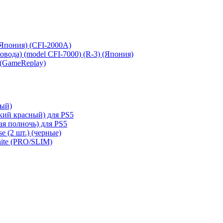
 (Япония) (CFI-2000A)
сковода) (model CFI-7000) (R-3) (Япония)
 (GameReplay)
ный)
кий красный) для PS5
ая полночь) для PS5
e (2 шт.) (черные)
hite (PRO/SLIM)