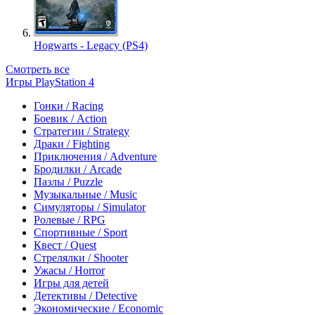
Hogwarts - Legacy (PS4)
Смотреть все
Игры PlayStation 4
Гонки / Racing
Боевик / Action
Стратегии / Strategy
Драки / Fighting
Приключения / Adventure
Бродилки / Arcade
Пазлы / Puzzle
Музыкальные / Music
Симуляторы / Simulator
Ролевые / RPG
Спортивные / Sport
Квест / Quest
Стрелялки / Shooter
Ужасы / Horror
Игры для детей
Детективы / Detective
Экономические / Economic