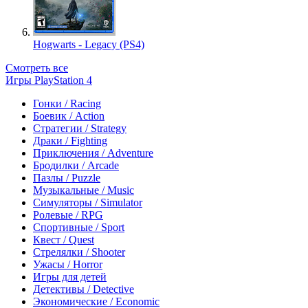
Hogwarts - Legacy (PS4)
Смотреть все
Игры PlayStation 4
Гонки / Racing
Боевик / Action
Стратегии / Strategy
Драки / Fighting
Приключения / Adventure
Бродилки / Arcade
Пазлы / Puzzle
Музыкальные / Music
Симуляторы / Simulator
Ролевые / RPG
Спортивные / Sport
Квест / Quest
Стрелялки / Shooter
Ужасы / Horror
Игры для детей
Детективы / Detective
Экономические / Economic