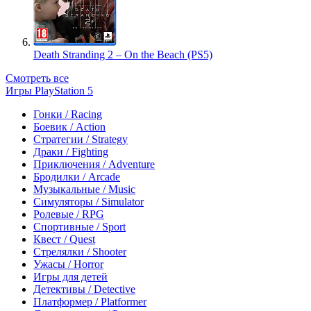
Death Stranding 2 – On the Beach (PS5)
Смотреть все
Игры PlayStation 5
Гонки / Racing
Боевик / Action
Стратегии / Strategy
Драки / Fighting
Приключения / Adventure
Бродилки / Arcade
Музыкальные / Music
Симуляторы / Simulator
Ролевые / RPG
Спортивные / Sport
Квест / Quest
Стрелялки / Shooter
Ужасы / Horror
Игры для детей
Детективы / Detective
Платформер / Platformer