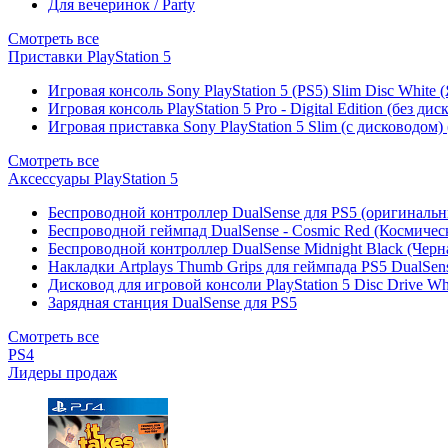
Для вечеринок / Party
Смотреть все
Приставки PlayStation 5
Игровая консоль Sony PlayStation 5 (PS5) Slim Disc White
Игровая консоль PlayStation 5 Pro - Digital Edition (без ди
Игровая приставка Sony PlayStation 5 Slim (с дисководом)
Смотреть все
Аксессуары PlayStation 5
Беспроводной контроллер DualSense для PS5 (оригиналь
Беспроводной геймпад DualSense - Cosmic Red (Космичес
Беспроводной контроллер DualSense Midnight Black (Черн
Накладки Artplays Thumb Grips для геймпада PS5 DualSens
Дисковод для игровой консоли PlayStation 5 Disc Drive W
Зарядная станция DualSense для PS5
Смотреть все
PS4
Лидеры продаж