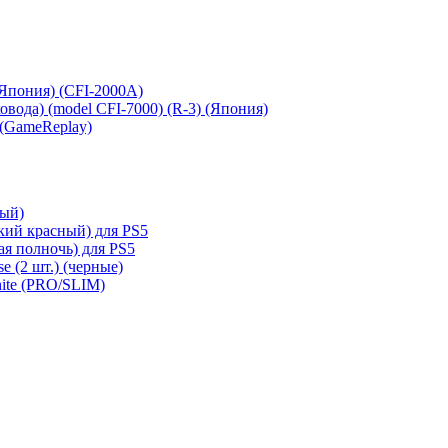
 (Япония) (CFI-2000A)
сковода) (model CFI-7000) (R-3) (Япония)
 (GameReplay)
ный)
кий красный) для PS5
ая полночь) для PS5
e (2 шт.) (черные)
hite (PRO/SLIM)