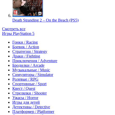
Death Stranding 2 – On the Beach (PS5)
Смотреть все
Игры PlayStation 5
Гонки / Racing
Боевик / Action
Стратегии / Strategy
Драки / Fighting
Приключения / Adventure
Бродилки / Arcade
Музыкальные / Music
Симуляторы / Simulator
Ролевые / RPG
Спортивные / Sport
Квест / Quest
Стрелялки / Shooter
Ужасы / Horror
Игры для детей
Детективы / Detective
Платформер / Platformer