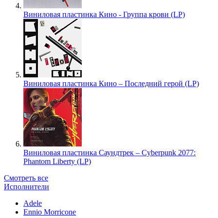
Виниловая пластинка Кино - Группа крови (LP)
Виниловая пластинка Кино – Последний герой (LP)
Виниловая пластинка Саундтрек – Cyberpunk 2077:
Phantom Liberty (LP)
Смотреть все
Исполнители
Adele
Ennio Morricone