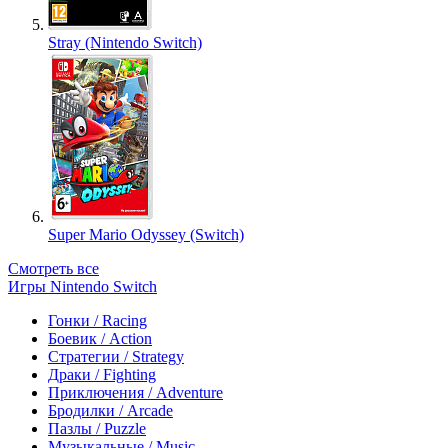
Stray (Nintendo Switch)
Super Mario Odyssey (Switch)
Смотреть все
Игры Nintendo Switch
Гонки / Racing
Боевик / Action
Стратегии / Strategy
Драки / Fighting
Приключения / Adventure
Бродилки / Arcade
Пазлы / Puzzle
Музыкальные / Music