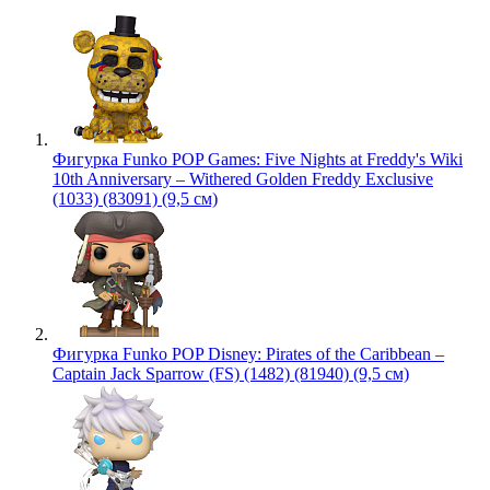
Фигурка Funko POP Games: Five Nights at Freddy's Wiki
10th Anniversary – Withered Golden Freddy Exclusive
(1033) (83091) (9,5 см)
Фигурка Funko POP Disney: Pirates of the Caribbean –
Captain Jack Sparrow (FS) (1482) (81940) (9,5 см)