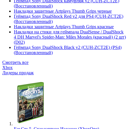
Геймпад Sony DualShock камуфляж v2 (CUH-ZCT2E)
(Восстановленный)
Накладки защитные Artplays Thumb Grips черные
Геймпад Sony DualShock Red v2 для PS4 (CUH-ZCT2E)
(Восстановленный)
Накладки защитные Artplays Thumb Grips красные
Накладки на стики для геймпада DualSense / DualShock
4 DH Marvel's Spider-Man: Miles Morales (красный) (2 шт)
(D02)
Геймпад Sony DualShock Black v2 (CUH-ZCT2E) (PS4)
(Восстановленный)
Смотреть все
Xbox
Лидеры продаж
Far Cry 5. Стандартное Издание (XboxOne)