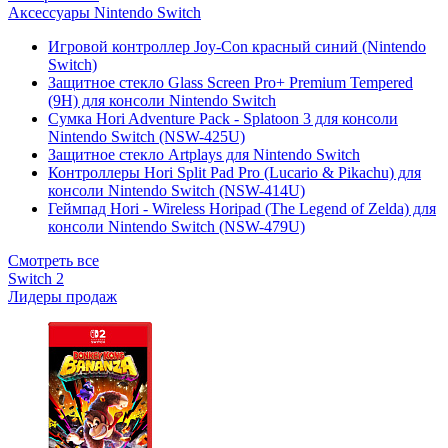
Аксессуары Nintendo Switch
Игровой контроллер Joy-Con красный синий (Nintendo
Switch)
Защитное стекло Glass Screen Pro+ Premium Tempered
(9H) для консоли Nintendo Switch
Сумка Hori Adventure Pack - Splatoon 3 для консоли
Nintendo Switch (NSW-425U)
Защитное стекло Artplays для Nintendo Switch
Контроллеры Hori Split Pad Pro (Lucario & Pikachu) для
консоли Nintendo Switch (NSW-414U)
Геймпад Hori - Wireless Horipad (The Legend of Zelda) для
консоли Nintendo Switch (NSW-479U)
Смотреть все
Switch 2
Лидеры продаж