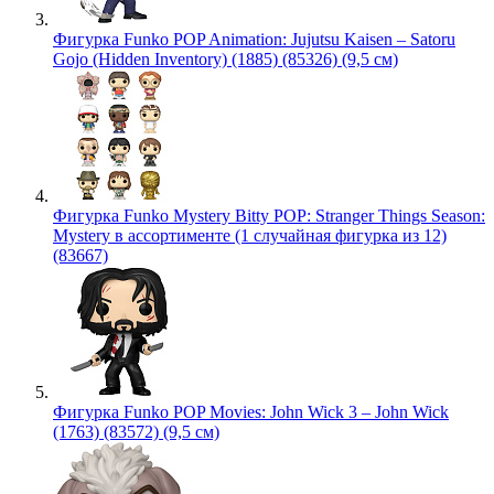
Фигурка Funko POP Animation: Jujutsu Kaisen – Satoru
Gojo (Hidden Inventory) (1885) (85326) (9,5 см)
Фигурка Funko Mystery Bitty POP: Stranger Things Season:
Mystery в ассортименте (1 случайная фигурка из 12)
(83667)
Фигурка Funko POP Movies: John Wick 3 – John Wick
(1763) (83572) (9,5 см)