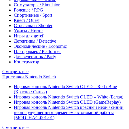
Симуляторы / Simulator
Ролевые / RPG
Спортивные / Sport
Квест / Quest
Стрелялки / Shooter
Ужасы / Horror
Игры для детей
Детективы / Detective
Экономические / Economic
Платформер / Platformer
Для вечеринок / Party
Конструктор
Смотреть все
Приставки Nintendo Switch
Игровая консоль Nintendo Switch OLED – Red / Blue
(Красно / Синяя)
Игровая консоль Nintendo Switch OLED – White (Белая)
Игровая консоль Nintendo Switch OLED (GameReplay)
Игровая консоль Nintendo Switch красный неон / синий
неон с улучшенным временем автономной работы
(MOD. HAC-001-01)
Смотреть все