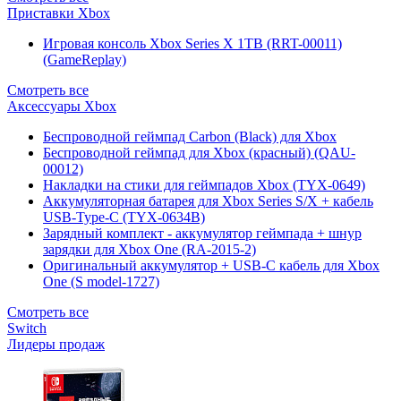
Приставки Xbox
Игровая консоль Xbox Series X 1TB (RRT-00011)
(GameReplay)
Смотреть все
Аксессуары Xbox
Беспроводной геймпад Carbon (Black) для Xbox
Беспроводной геймпад для Xbox (красный) (QAU-
00012)
Накладки на стики для геймпадов Xbox (TYX-0649)
Аккумуляторная батарея для Xbox Series S/X + кабель
USB-Type-C (TYX-0634B)
Зарядный комплект - аккумулятор геймпада + шнур
зарядки для Xbox One (RA-2015-2)
Оригинальный аккумулятор + USB-C кабель для Xbox
One (S model-1727)
Смотреть все
Switch
Лидеры продаж