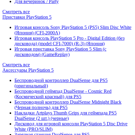
Для вечеринок / Party
Смотреть все
Приставки PlayStation 5
Игровая консоль Sony PlayStation 5 (PS5) Slim Disc White
(Япония) (CFI-2000A)
Игровая консоль PlayStation 5 Pro - Digital Edition (без
дисковода) (model CFI-7000) (R-3) (Япония)
Игровая приставка Sony PlayStation 5 Slim (с
дисководом) (GameReplay)
Смотреть все
Аксессуары PlayStation 5
Беспроводной контроллер DualSense для PS5
(оригинальный)
Беспроводной геймпад DualSense - Cosmic Red
(Космический красный) для PS5
Беспроводной контроллер DualSense Midnight Black
(Черная полночь) для PS5
Накладки Artplays Thumb Grips для геймпада PS5
DualSense (2 шт.) (черные)
Дисковод для игровой консоли PlayStation 5 Disc Drive
White (PRO/SLIM)
Зарядная станция DualSense для PS5