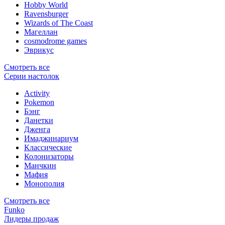
Hobby World
Ravensburger
Wizards of The Coast
Магеллан
сosmodrome games
Эврикус
Смотреть все
Серии настолок
Activity
Pokemon
Бэнг
Данетки
Дженга
Имаджинариум
Классические
Колонизаторы
Манчкин
Мафия
Монополия
Смотреть все
Funko
Лидеры продаж