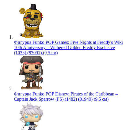
Фигурка Funko POP Games: Five Nights at Freddy's Wiki
10th Anniversary – Withered Golden Freddy Exclusive
(1033) (83091) (9,5 см)
Фигурка Funko POP Disney: Pirates of the Caribbean –
Captain Jack Sparrow (FS) (1482) (81940) (9,5 см)