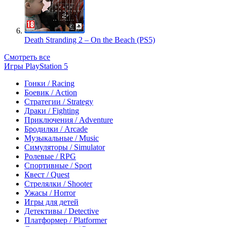
Death Stranding 2 – On the Beach (PS5)
Смотреть все
Игры PlayStation 5
Гонки / Racing
Боевик / Action
Стратегии / Strategy
Драки / Fighting
Приключения / Adventure
Бродилки / Arcade
Музыкальные / Music
Симуляторы / Simulator
Ролевые / RPG
Спортивные / Sport
Квест / Quest
Стрелялки / Shooter
Ужасы / Horror
Игры для детей
Детективы / Detective
Платформер / Platformer