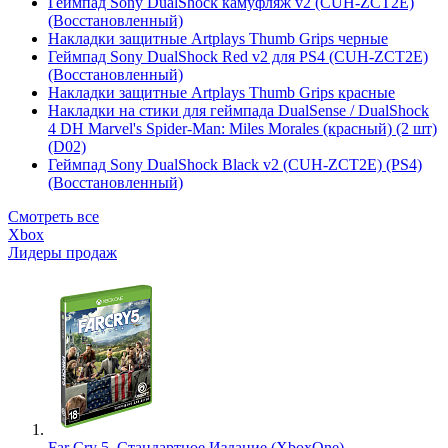
Геймпад Sony DualShock камуфляж v2 (CUH-ZCT2E)
(Восстановленный)
Накладки защитные Artplays Thumb Grips черные
Геймпад Sony DualShock Red v2 для PS4 (CUH-ZCT2E)
(Восстановленный)
Накладки защитные Artplays Thumb Grips красные
Накладки на стики для геймпада DualSense / DualShock
4 DH Marvel's Spider-Man: Miles Morales (красный) (2 шт)
(D02)
Геймпад Sony DualShock Black v2 (CUH-ZCT2E) (PS4)
(Восстановленный)
Смотреть все
Xbox
Лидеры продаж
Far Cry 5. Стандартное Издание (XboxOne)