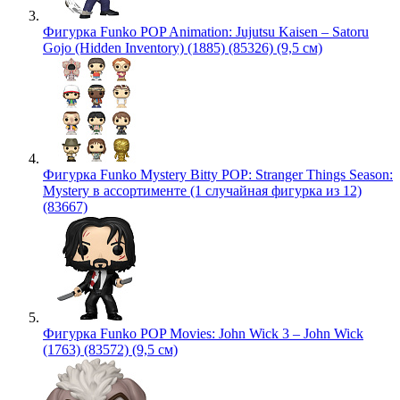
Фигурка Funko POP Animation: Jujutsu Kaisen – Satoru
Gojo (Hidden Inventory) (1885) (85326) (9,5 см)
Фигурка Funko Mystery Bitty POP: Stranger Things Season:
Mystery в ассортименте (1 случайная фигурка из 12)
(83667)
Фигурка Funko POP Movies: John Wick 3 – John Wick
(1763) (83572) (9,5 см)