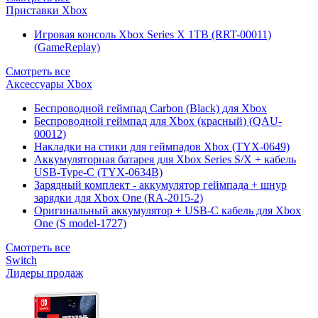
Приставки Xbox
Игровая консоль Xbox Series X 1TB (RRT-00011)
(GameReplay)
Смотреть все
Аксессуары Xbox
Беспроводной геймпад Carbon (Black) для Xbox
Беспроводной геймпад для Xbox (красный) (QAU-
00012)
Накладки на стики для геймпадов Xbox (TYX-0649)
Аккумуляторная батарея для Xbox Series S/X + кабель
USB-Type-C (TYX-0634B)
Зарядный комплект - аккумулятор геймпада + шнур
зарядки для Xbox One (RA-2015-2)
Оригинальный аккумулятор + USB-C кабель для Xbox
One (S model-1727)
Смотреть все
Switch
Лидеры продаж