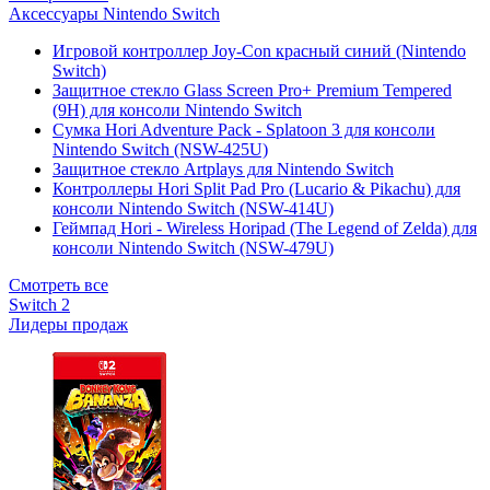
Аксессуары Nintendo Switch
Игровой контроллер Joy-Con красный синий (Nintendo
Switch)
Защитное стекло Glass Screen Pro+ Premium Tempered
(9H) для консоли Nintendo Switch
Сумка Hori Adventure Pack - Splatoon 3 для консоли
Nintendo Switch (NSW-425U)
Защитное стекло Artplays для Nintendo Switch
Контроллеры Hori Split Pad Pro (Lucario & Pikachu) для
консоли Nintendo Switch (NSW-414U)
Геймпад Hori - Wireless Horipad (The Legend of Zelda) для
консоли Nintendo Switch (NSW-479U)
Смотреть все
Switch 2
Лидеры продаж