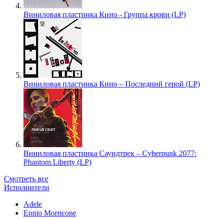
Виниловая пластинка Кино - Группа крови (LP)
Виниловая пластинка Кино – Последний герой (LP)
Виниловая пластинка Саундтрек – Cyberpunk 2077:
Phantom Liberty (LP)
Смотреть все
Исполнители
Adele
Ennio Morricone