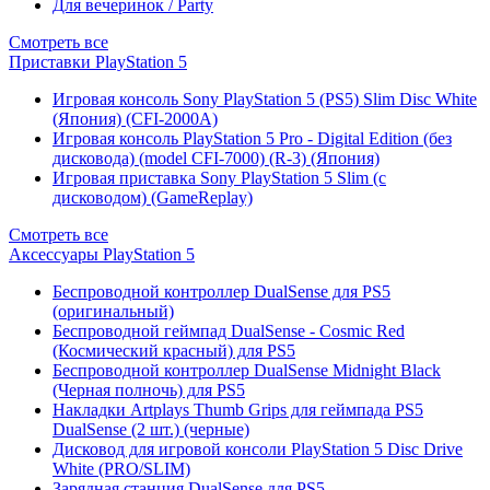
Для вечеринок / Party
Смотреть все
Приставки PlayStation 5
Игровая консоль Sony PlayStation 5 (PS5) Slim Disc White
(Япония) (CFI-2000A)
Игровая консоль PlayStation 5 Pro - Digital Edition (без
дисковода) (model CFI-7000) (R-3) (Япония)
Игровая приставка Sony PlayStation 5 Slim (с
дисководом) (GameReplay)
Смотреть все
Аксессуары PlayStation 5
Беспроводной контроллер DualSense для PS5
(оригинальный)
Беспроводной геймпад DualSense - Cosmic Red
(Космический красный) для PS5
Беспроводной контроллер DualSense Midnight Black
(Черная полночь) для PS5
Накладки Artplays Thumb Grips для геймпада PS5
DualSense (2 шт.) (черные)
Дисковод для игровой консоли PlayStation 5 Disc Drive
White (PRO/SLIM)
Зарядная станция DualSense для PS5