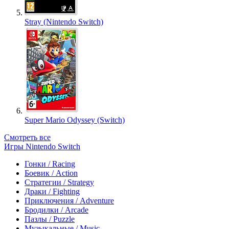
Stray (Nintendo Switch)
Super Mario Odyssey (Switch)
Смотреть все
Игры Nintendo Switch
Гонки / Racing
Боевик / Action
Стратегии / Strategy
Драки / Fighting
Приключения / Adventure
Бродилки / Arcade
Пазлы / Puzzle
Музыкальные / Music