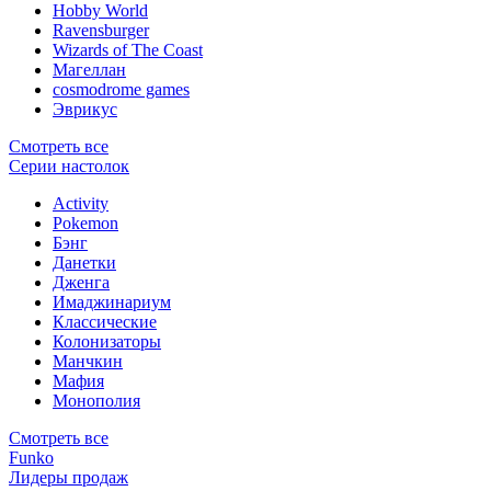
Hobby World
Ravensburger
Wizards of The Coast
Магеллан
сosmodrome games
Эврикус
Смотреть все
Серии настолок
Activity
Pokemon
Бэнг
Данетки
Дженга
Имаджинариум
Классические
Колонизаторы
Манчкин
Мафия
Монополия
Смотреть все
Funko
Лидеры продаж