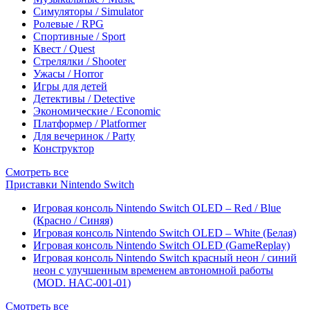
Симуляторы / Simulator
Ролевые / RPG
Спортивные / Sport
Квест / Quest
Стрелялки / Shooter
Ужасы / Horror
Игры для детей
Детективы / Detective
Экономические / Economic
Платформер / Platformer
Для вечеринок / Party
Конструктор
Смотреть все
Приставки Nintendo Switch
Игровая консоль Nintendo Switch OLED – Red / Blue
(Красно / Синяя)
Игровая консоль Nintendo Switch OLED – White (Белая)
Игровая консоль Nintendo Switch OLED (GameReplay)
Игровая консоль Nintendo Switch красный неон / синий
неон с улучшенным временем автономной работы
(MOD. HAC-001-01)
Смотреть все