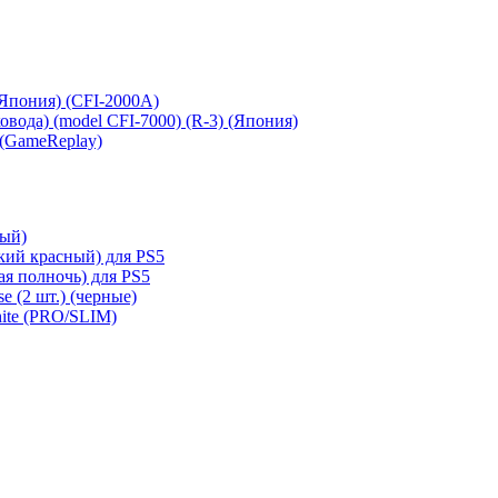
 (Япония) (CFI-2000A)
сковода) (model CFI-7000) (R-3) (Япония)
 (GameReplay)
ный)
кий красный) для PS5
ая полночь) для PS5
e (2 шт.) (черные)
hite (PRO/SLIM)