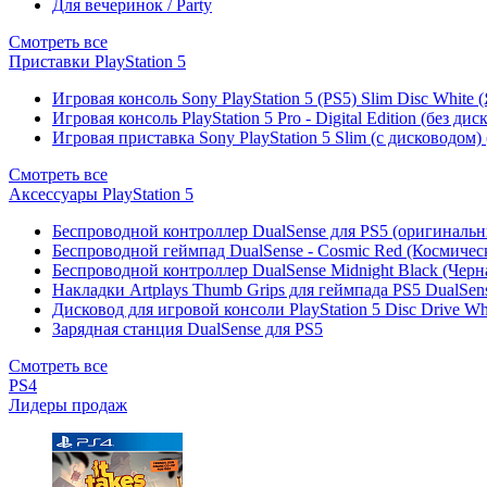
Для вечеринок / Party
Смотреть все
Приставки PlayStation 5
Игровая консоль Sony PlayStation 5 (PS5) Slim Disc White
Игровая консоль PlayStation 5 Pro - Digital Edition (без ди
Игровая приставка Sony PlayStation 5 Slim (с дисководом)
Смотреть все
Аксессуары PlayStation 5
Беспроводной контроллер DualSense для PS5 (оригиналь
Беспроводной геймпад DualSense - Cosmic Red (Космичес
Беспроводной контроллер DualSense Midnight Black (Черн
Накладки Artplays Thumb Grips для геймпада PS5 DualSens
Дисковод для игровой консоли PlayStation 5 Disc Drive W
Зарядная станция DualSense для PS5
Смотреть все
PS4
Лидеры продаж