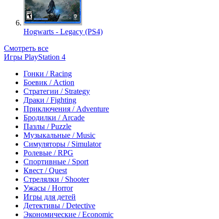
Hogwarts - Legacy (PS4)
Смотреть все
Игры PlayStation 4
Гонки / Racing
Боевик / Action
Стратегии / Strategy
Драки / Fighting
Приключения / Adventure
Бродилки / Arcade
Пазлы / Puzzle
Музыкальные / Music
Симуляторы / Simulator
Ролевые / RPG
Спортивные / Sport
Квест / Quest
Стрелялки / Shooter
Ужасы / Horror
Игры для детей
Детективы / Detective
Экономические / Economic