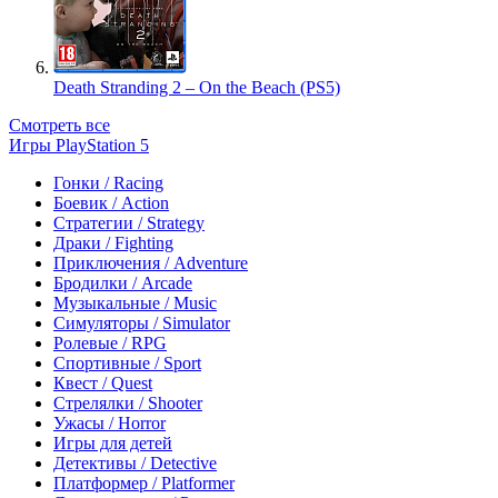
Death Stranding 2 – On the Beach (PS5)
Смотреть все
Игры PlayStation 5
Гонки / Racing
Боевик / Action
Стратегии / Strategy
Драки / Fighting
Приключения / Adventure
Бродилки / Arcade
Музыкальные / Music
Симуляторы / Simulator
Ролевые / RPG
Спортивные / Sport
Квест / Quest
Стрелялки / Shooter
Ужасы / Horror
Игры для детей
Детективы / Detective
Платформер / Platformer