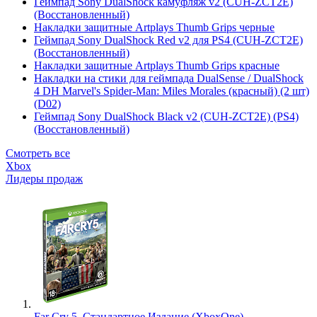
Геймпад Sony DualShock камуфляж v2 (CUH-ZCT2E)
(Восстановленный)
Накладки защитные Artplays Thumb Grips черные
Геймпад Sony DualShock Red v2 для PS4 (CUH-ZCT2E)
(Восстановленный)
Накладки защитные Artplays Thumb Grips красные
Накладки на стики для геймпада DualSense / DualShock
4 DH Marvel's Spider-Man: Miles Morales (красный) (2 шт)
(D02)
Геймпад Sony DualShock Black v2 (CUH-ZCT2E) (PS4)
(Восстановленный)
Смотреть все
Xbox
Лидеры продаж
Far Cry 5. Стандартное Издание (XboxOne)