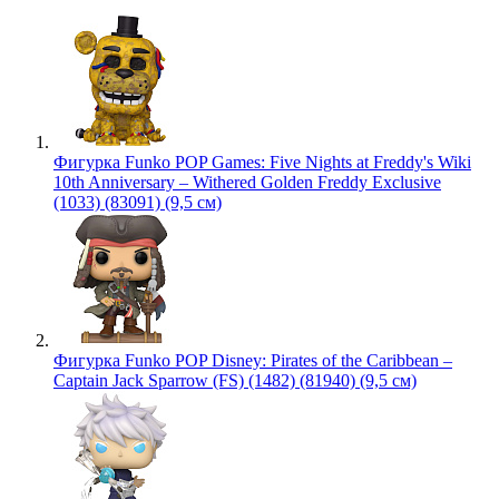
Фигурка Funko POP Games: Five Nights at Freddy's Wiki
10th Anniversary – Withered Golden Freddy Exclusive
(1033) (83091) (9,5 см)
Фигурка Funko POP Disney: Pirates of the Caribbean –
Captain Jack Sparrow (FS) (1482) (81940) (9,5 см)