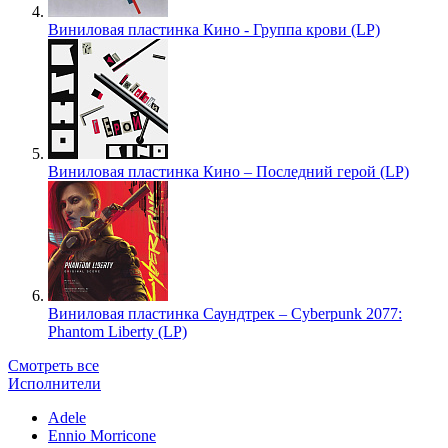
Виниловая пластинка Кино - Группа крови (LP)
Виниловая пластинка Кино – Последний герой (LP)
Виниловая пластинка Саундтрек – Cyberpunk 2077:
Phantom Liberty (LP)
Смотреть все
Исполнители
Adele
Ennio Morricone