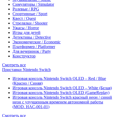
Симуляторы / Simulator
Ролевые / RPG
Спортивные / Sport
Квест / Quest
Стрелялки / Shooter
Ужасы / Horror
Игры для детей
Детективы / Detective
Экономические / Economic
Платформер / Platformer
Для вечеринок / Party
Конструктор
Смотреть все
Приставки Nintendo Switch
Игровая консоль Nintendo Switch OLED – Red / Blue
(Красно / Синяя)
Игровая консоль Nintendo Switch OLED – White (Белая)
Игровая консоль Nintendo Switch OLED (GameReplay)
Игровая консоль Nintendo Switch красный неон / синий
неон с улучшенным временем автономной работы
(MOD. HAC-001-01)
Смотреть все