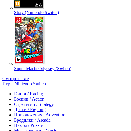
Stray (Nintendo Switch)
Super Mario Odyssey (Switch)
Смотреть все
Игры Nintendo Switch
Гонки / Racing
Боевик / Action
Стратегии / Strategy
Драки / Fighting
Приключения / Adventure
Бродилки / Arcade
Пазлы / Puzzle
Музыкальные / Music