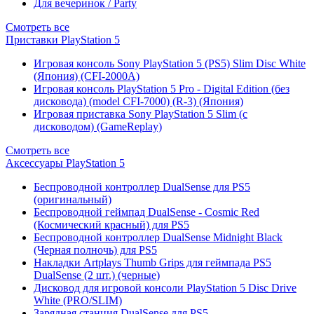
Для вечеринок / Party
Смотреть все
Приставки PlayStation 5
Игровая консоль Sony PlayStation 5 (PS5) Slim Disc White
(Япония) (CFI-2000A)
Игровая консоль PlayStation 5 Pro - Digital Edition (без
дисковода) (model CFI-7000) (R-3) (Япония)
Игровая приставка Sony PlayStation 5 Slim (с
дисководом) (GameReplay)
Смотреть все
Аксессуары PlayStation 5
Беспроводной контроллер DualSense для PS5
(оригинальный)
Беспроводной геймпад DualSense - Cosmic Red
(Космический красный) для PS5
Беспроводной контроллер DualSense Midnight Black
(Черная полночь) для PS5
Накладки Artplays Thumb Grips для геймпада PS5
DualSense (2 шт.) (черные)
Дисковод для игровой консоли PlayStation 5 Disc Drive
White (PRO/SLIM)
Зарядная станция DualSense для PS5