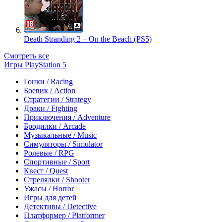
Death Stranding 2 – On the Beach (PS5)
Смотреть все
Игры PlayStation 5
Гонки / Racing
Боевик / Action
Стратегии / Strategy
Драки / Fighting
Приключения / Adventure
Бродилки / Arcade
Музыкальные / Music
Симуляторы / Simulator
Ролевые / RPG
Спортивные / Sport
Квест / Quest
Стрелялки / Shooter
Ужасы / Horror
Игры для детей
Детективы / Detective
Платформер / Platformer