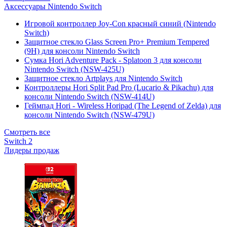
Аксессуары Nintendo Switch
Игровой контроллер Joy-Con красный синий (Nintendo
Switch)
Защитное стекло Glass Screen Pro+ Premium Tempered
(9H) для консоли Nintendo Switch
Сумка Hori Adventure Pack - Splatoon 3 для консоли
Nintendo Switch (NSW-425U)
Защитное стекло Artplays для Nintendo Switch
Контроллеры Hori Split Pad Pro (Lucario & Pikachu) для
консоли Nintendo Switch (NSW-414U)
Геймпад Hori - Wireless Horipad (The Legend of Zelda) для
консоли Nintendo Switch (NSW-479U)
Смотреть все
Switch 2
Лидеры продаж