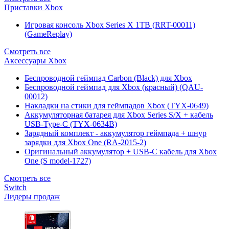
Приставки Xbox
Игровая консоль Xbox Series X 1TB (RRT-00011)
(GameReplay)
Смотреть все
Аксессуары Xbox
Беспроводной геймпад Carbon (Black) для Xbox
Беспроводной геймпад для Xbox (красный) (QAU-
00012)
Накладки на стики для геймпадов Xbox (TYX-0649)
Аккумуляторная батарея для Xbox Series S/X + кабель
USB-Type-C (TYX-0634B)
Зарядный комплект - аккумулятор геймпада + шнур
зарядки для Xbox One (RA-2015-2)
Оригинальный аккумулятор + USB-C кабель для Xbox
One (S model-1727)
Смотреть все
Switch
Лидеры продаж