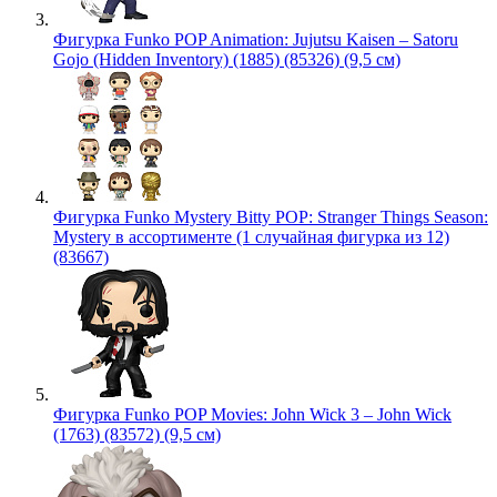
Фигурка Funko POP Animation: Jujutsu Kaisen – Satoru
Gojo (Hidden Inventory) (1885) (85326) (9,5 см)
Фигурка Funko Mystery Bitty POP: Stranger Things Season:
Mystery в ассортименте (1 случайная фигурка из 12)
(83667)
Фигурка Funko POP Movies: John Wick 3 – John Wick
(1763) (83572) (9,5 см)